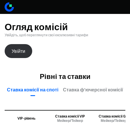
Огляд комісій
Увійдіть, щоб переглянути свої ексклюзивні тарифи
Увійти
Рівні та ставки
Ставка комісії на споті
Ставка ф'ючерсної комісії
Ставка комісії VIP
Ставка комісії GT
VIP-рівень
Мейкер/Тейкер
Мейкер/Тейкер