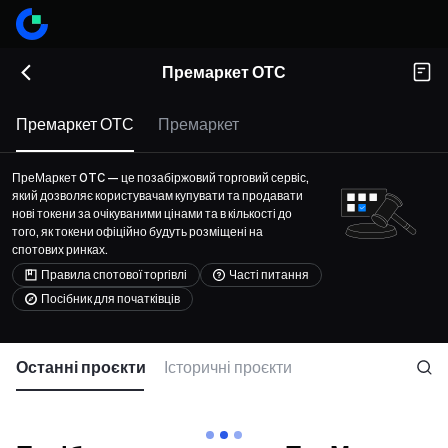
Премаркет ОТС
Премаркет ОТС
Премаркет
ПреМаркет OTC — це позабіржовий торговий сервіс,
який дозволяє користувачам купувати та продавати
нові токени за очікуваними цінами та в кількості до
того, як токени офіційно будуть розміщені на
спотових ринках.
Правила спотової торгівлі
Часті питання
Посібник для початківців
Останні проєкти
Історичні проєкти