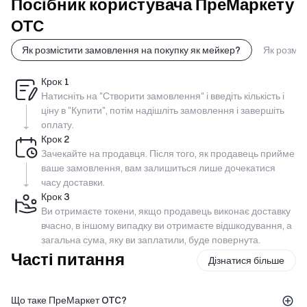
Посібник користувача ПреМаркету
OTC
Як розмістити замовлення на покупку як мейкер?
Як розміс
Крок
1
Натисніть на "Створити замовлення" і введіть кількість і
ціну в "Купити", потім надішліть замовлення і завершіть
оплату.
Крок
2
Зачекайте на продавця. Після того, як продавець прийме
ваше замовлення, вам залишиться лише дочекатися
часу доставки.
Крок
3
Ви отримаєте токени, якщо продавець виконає доставку
вчасно, в іншому випадку ви отримаєте відшкодування, а
загальна сума, яку ви заплатили, буде повернута.
Часті питання
Дізнатися більше
Що таке ПреМаркет OTC?