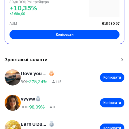
30 дн ROI | PnL трейдера
+10,35%
+3 685,09
AUM
618 580,97
Копіювати
Зростаючі таланти
I love you every day 007
Копіювати
+275,24%
ROI
118
yyyyw
Копіювати
+98,09%
ROI
0
Earn U Duoduo
Копіювати