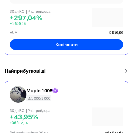
30 дн ROI | PnL трейдера
+297,04%
+1 629,15
AUM
9 816,96
Копіювати
Найприбутковіші
Maple 1008
1 000/1 000
30 дн ROI | PnL трейдера
+43,95%
+36 312,14
PnL копіювачів за 30 дн
281 977,67