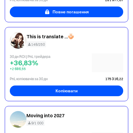
Повне погашення
This is translate content : Very fierce and aggressive
148/250
30 дн ROI | PnL трейдера
+36,83%
+2 686,55
PnL копіювачів за 30 дн
175 316,22
Копіювати
Moving into 2027
9/1 000