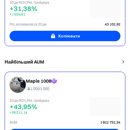
30 дн ROI | PnL трейдера
+31,38%
+1 559,81
PnL копіювачів за 30 дн
43 102,92
Копіювати
Найбільший AUM
Maple 1008
1 000/1 000
30 дн ROI | PnL трейдера
+43,95%
+36 312,14
AUM
1 622 732,34