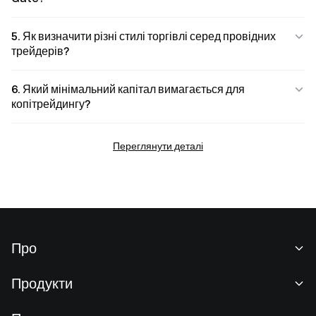
5. Як визначити різні стилі торгівлі серед провідних
трейдерів?
6. Який мінімальний капітал вимагається для
копітрейдингу?
Переглянути деталі
Про
Про нас
Продукти
Кар'єра
P2P