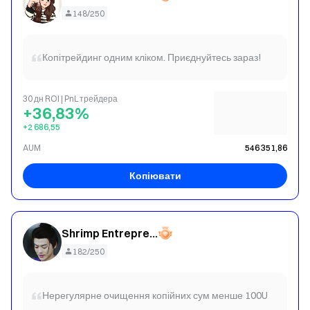
148/250
Копітрейдинг одним кліком. Приєднуйтесь зараз!
30 дн ROI | PnL трейдера
+36,83%
+2 686,55
AUM
546 351,86
Копіювати
Shrimp Entrepreneurship
182/250
Нерегулярне очищення копійних сум менше 100U