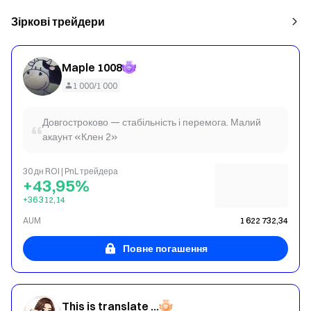
Зіркові трейдери
Maple 1008
1 000/1 000
Довгостроково — стабільність і перемога. Малий
акаунт «Клен 2»
30 дн ROI | PnL трейдера
+43,95%
+36 312,14
AUM
1 622 732,34
Повне погашення
This is translate content : Very fierce and aggressive