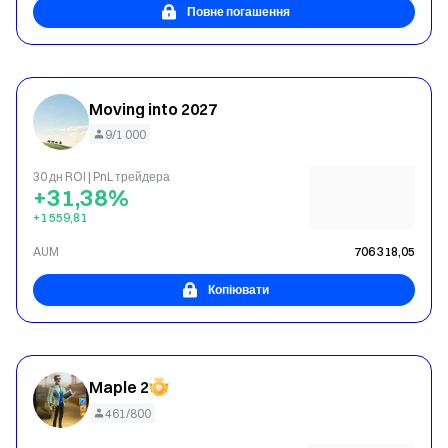
Повне погашення
Moving into 2027
9/1 000
30 дн ROI | PnL трейдера
+31,38%
+1 559,81
AUM
706 318,05
Копіювати
Maple 2
461/800