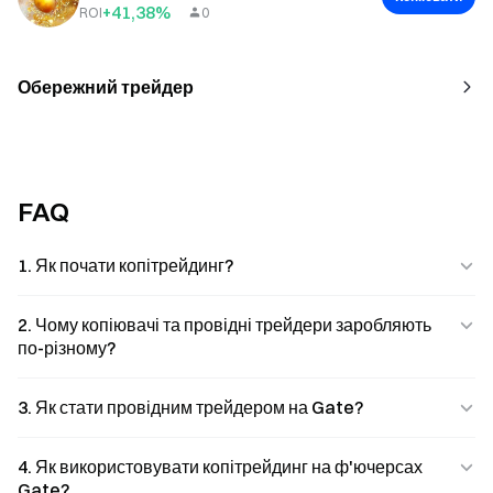
+41,38%
ROI
0
Обережний трейдер
FAQ
1. Як почати копітрейдинг?
2. Чому копіювачі та провідні трейдери заробляють
по-різному?
3. Як стати провідним трейдером на Gate?
4. Як використовувати копітрейдинг на ф'ючерсах
Gate?