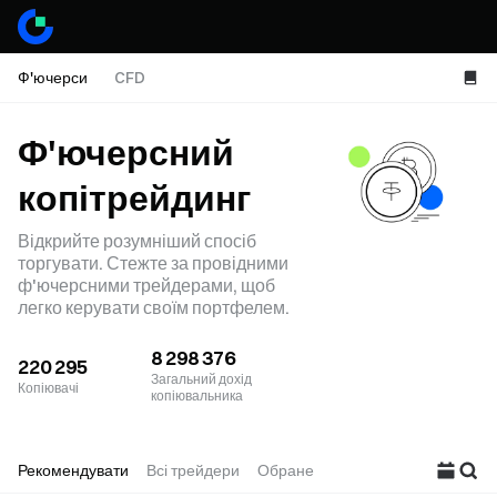
Ф'ючерси
CFD
Ф'ючерсний
копітрейдинг
Відкрийте розумніший спосіб
торгувати. Стежте за провідними
ф'ючерсними трейдерами, щоб
легко керувати своїм портфелем.
8 298 376
220 295
Загальний дохід
Копіювачі
копіювальника
Рекомендувати
Всі трейдери
Обране