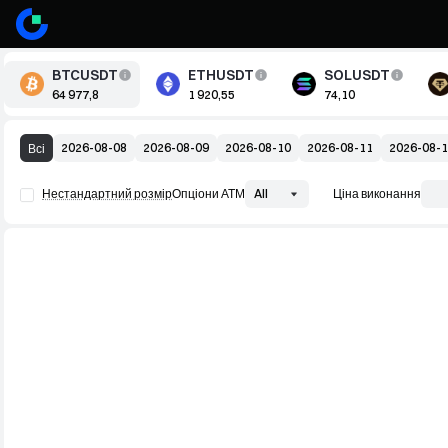
BTCUSDT
ETHUSDT
SOLUSDT
64 977,8
1 920,55
74,10
2026-08-08
2026-08-09
2026-08-10
2026-08-11
2026-08-
Всі
Нестандартний розмір
Опціони АТМ
All
Ціна виконання