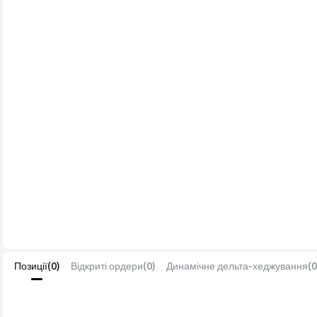
Позиції
(
0
)
Відкриті ордери
(
0
)
Динамічне дельта-хеджування
(
0