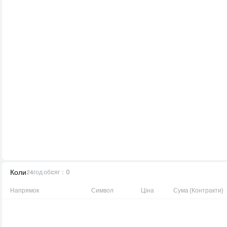
Коли
24год обcяг
：
0
Напрямок
Символ
Ціна
Сума (Контракти)