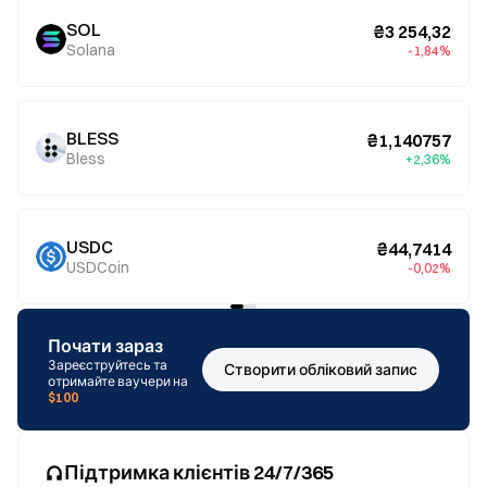
SOL
₴3 254,32
Solana
-1,84%
BLESS
₴1,140757
Bless
+2,36%
USDC
₴44,7414
USDCoin
-0,02%
Почати зараз
Зареєструйтесь та
Створити обліковий запис
отримайте ваучери на
$100
Підтримка клієнтів 24/7/365