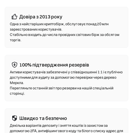
будь-якої транзакції.
Довіра з 2013 року
Децентралізовані біржі (DEX)
Одна з найстаріших криптобірж, обслуговує понад 20 млн
Торгуйте напряму з іншими користувачами без
зареєстрованих користувачів.
Стабільно входить до числа провідних світових бірж за обсягом
посередників. DEX використовує смарт-контракти для
торгів.
здійснення свопів на блокчейні—реєстрація чи
підтвердження особи не потрібні. Під’єднайте сумісний
гаманець, оберіть пару токенів, встановіть допустимий
рівень прослизання і підтвердіть своп. Зверніть увагу,
100% підтвердження резервів
стягується комісія за газ, а ціни можуть відрізнятися від
Активи користувачів забезпечені у співвідношенні 1:1 і є публічно
централізованих ринків через глибину ліквідності. Більшість
доступними для аудиту за допомогою перевірки через дерево
операцій на DEX відбувається на ланцюгах, сумісних з EVM,
Меркла.
таких як Ethereum, BNB Chain та Polygon.
Перегляньте останній звіт про резерви на нашій спеціальній
сторінці.
Швидко та безпечно
Декілька варіантів депозиту і зняття коштів із захистом за
допомогою 2FA, антифішингового коду та білого списку адрес для