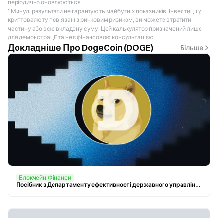
періодично оновлюються.
* Минулі результати не гарантують майбутніх показників. Інвестиції у
криптовалюту пов’язані з ринковим ризиком, ви можете втратити
частину або всю вкладену суму. Цей калькулятор призначений лише
для демонстрації та не є фінансовою консультацією.
Докладніше Про DogeCoin (DOGE)
Більше
Блокчейн,Фінанси
Посібник з Департаменту ефективності державного управління (DOGE)