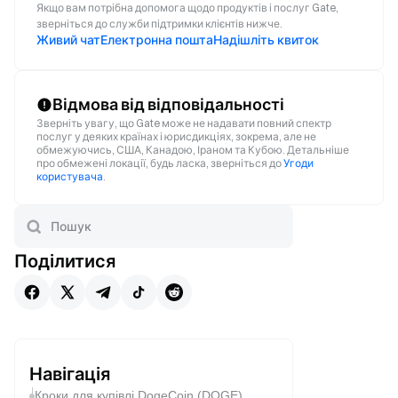
Якщо вам потрібна допомога щодо продуктів і послуг Gate,
зверніться до служби підтримки клієнтів нижче.
Живий чат
Електронна пошта
Надішліть квиток
Відмова від відповідальності
Зверніть увагу, що Gate може не надавати повний спектр
послуг у деяких країнах і юрисдикціях, зокрема, але не
обмежуючись, США, Канадою, Іраном та Кубою. Детальніше
про обмежені локації, будь ласка, зверніться до
Угоди
користувача
.
Поділитися
Навігація
Кроки для купівлі DogeCoin (DOGE)