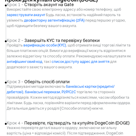
Крок 1 –
Створіть акаунт на Gate
Використайте свою електронну адресу або номер телефону, щоб
зареєструвати акаунт
Будь ласка, встановіть надійний пароль та
увімкніть
двофакторну автентифікацію (2FA)
перед першою угодою,
щоб підвищити безпеку вашого акаунта.
Крок 2 –
Завершіть KYC та перевірку безпеки
Пройдіть
верифікацію особи (KYC)
, щоб отримати вищі торгові ліміти та
більше платіжних опцій. Вимоги до верифікації можуть відрізнятися
залежно від регіону та способу оплати. Рекомендуємо налаштувати як
антифішинговий код
, так і
список доступу адрес для зняття
для
додаткового захисту вашого акаунта.
Крок 3 –
Оберіть спосіб оплати
Підтримувані методи включають
банківські картки (кредитні/
дебетові)
,
банківські перекази
,
P2P/C2C
торгівлю та сторонніх
провайдерів. Кожен метод відрізняється комісіями, часом обробки та
лімітами. Будь ласка, порівняйте варіанти перед оформленням ордера.
Детальніше дивіться у розділі [Способи оплати] нижче.
Крок 4 –
Перевірте, підтвердіть та купуйте DogeCoin (DOGE)
Уважно перевірте деталі вашого ордеру, включаючи загальну
вартість (ціна + відповідні комісії). Після підтвердження, DogeCoin