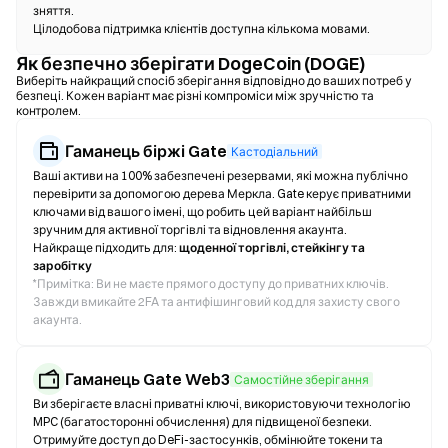
зняття.
Цілодобова підтримка клієнтів доступна кількома мовами.
Як безпечно зберігати DogeCoin (DOGE)
Виберіть найкращий спосіб зберігання відповідно до ваших потреб у
безпеці. Кожен варіант має різні компроміси між зручністю та
контролем.
Гаманець біржі Gate
Кастодіальний
Ваші активи на 100% забезпечені резервами, які можна публічно
перевірити за допомогою дерева Меркла. Gate керує приватними
ключами від вашого імені, що робить цей варіант найбільш
зручним для активної торгівлі та відновлення акаунта.
Найкраще підходить для:
щоденної торгівлі, стейкінгу та
заробітку
*
Примітка: Ви не маєте прямого доступу до приватних ключів.
Завжди вмикайте 2FA та антифішинговий код для захисту свого
акаунта.
Гаманець Gate Web3
Самостійне зберігання
Ви зберігаєте власні приватні ключі, використовуючи технологію
MPC (багатосторонні обчислення) для підвищеної безпеки.
Отримуйте доступ до DeFi-застосунків, обмінюйте токени та