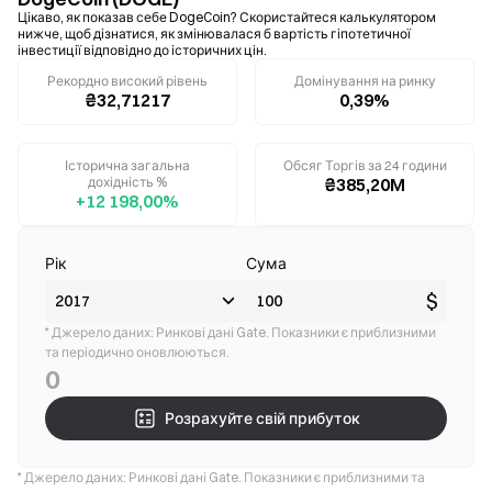
Цікаво, як показав себе DogeCoin? Скористайтеся калькулятором
нижче, щоб дізнатися, як змінювалася б вартість гіпотетичної
інвестиції відповідно до історичних цін.
Рекордно високий рівень
Домінування на ринку
₴32,71217
0,39%
Історична загальна
Обсяг Торгів за 24 години
дохідність %
₴385,20M
+12 198,00%
Рік
Сума
$
* Джерело даних: Ринкові дані Gate. Показники є приблизними
та періодично оновлюються.
0
Розрахуйте свій прибуток
* Джерело даних: Ринкові дані Gate. Показники є приблизними та