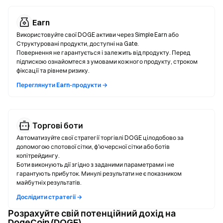
Earn
Використовуйте свої DOGE активи через Simple Earn або
Структуровані продукти, доступні на Gate.
Повернення не гарантується і залежить від продукту. Перед
підпискою ознайомтеся з умовами кожного продукту, строком
фіксації та рівнем ризику.
Переглянути Earn-продукти →
Торгові боти
Автоматизуйте свої стратегії торгівлі DOGE цілодобово за
допомогою спотової сітки, ф'ючерсної сітки або ботів
копітрейдингу.
Боти виконують дії згідно з заданими параметрами і не
гарантують прибуток. Минулі результати не є показником
майбутніх результатів.
Дослідити стратегії →
Розрахуйте свій потенційний дохід на
DogeCoin (DOGE)