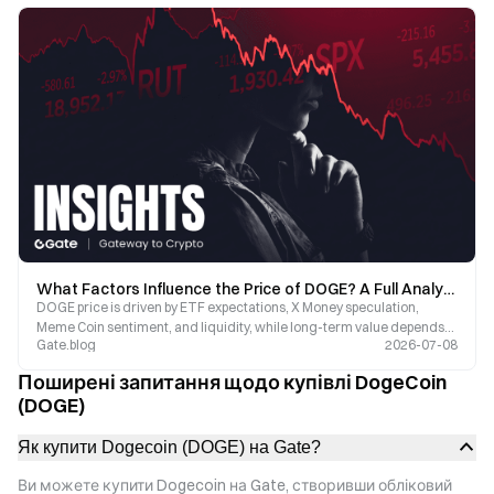
What Factors Influence the Price of DOGE? A Full Analysis of ETF Expectations, X Money, and Market Sentiment
DOGE price is driven by ETF expectations, X Money speculation,
Meme Coin sentiment, and liquidity, while long-term value depends
Gate.blog
2026-07-08
on real use cases and capital inflows.
Поширені запитання щодо купівлі DogeCoin
(DOGE)
Як купити Dogecoin (DOGE) на Gate?
Ви можете купити Dogecoin на Gate, створивши обліковий