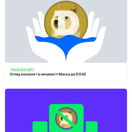
Мем,SocialFi
Огляд кохання та ненависті Маска до DOGE