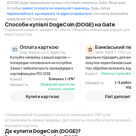
(DOGE) буде зараховано на ваш спотовий гаманець Gate. Якщо вам
потрібно
вивести кошти на зовнішній гаманець
, будь ласка
переконайтеся, що мережа та адреса правильні
і спочатку виконайте
невеликий тестовий переказ.
Способи купівлі DogeCoin (DOGE) на Gate
Порівнюйте комісії, швидкість і ліміти. Обирайте найкращий варіант для
вашого регіону.
Оплата карткою
Банківський пер
Visa, Mastercard, Apple Pay
SEPA, SWIFT, FPS тощо.
Купуйте напряму з вашої картки —
Ідеально підходить для вели
попереднє поповнення не потрібне.
покупок через банківський п
Захист забезпечують провайдери з
Час обробки залежить від ба
Низька / нульова (
сертифікацією PCI-DSS.
Комісії
ві
Близько 1–5%*
Комісії
1–3 робочі д
Швидкість
Зазвичай протягом
Швидкість
відрі
кількох хвилин
Купити карткою
Fiat депозит
* Оцінки комісій та швидкості можуть змінюватися. P2P-ціни
встановлюють окремі продавці. Доступність способів оплати залежить
від вашого регіону.
Де купити DogeCoin (DOGE)?