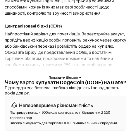
Ви можете купити DogeCoin (DOGE) трьома основними
способами, кожен із яких має свої особливості щодо
швидкості, контролю та зручності використання.
Централізовані біржі (CEXs)
Найпростіший варіант для початківців. Зареєструйте акаунт,
пройдіть верифікацію особи, поповніть рахунок через картку
або банківський переказ і розмістіть ордер на купівлю.
Обирайте біржу, де представлений DOGE, з достатнім
торговим обсягом, прозорими комісіями та надійними
засобами захисту, такими як 2FA і холодне зберігання.
Криптогаманці
Чому варто купувати DogeCoin (DOGE) на Gate?
Для користувачів, які надають перевагу самостійному
Підтверджена безпека, глибока ліквідність і понад десять
років довіри.
зберіганню активів. Некостодіальні гаманці дозволяють
зберігати власні приватні ключі та здійснювати своп токенів
Неперевершена різноманітність
безпосередньо через інтерфейс гаманця. Деякі гаманці
також підтримують введення фіату, що дозволяє купувати
Підтримує понад 4 900 видів криптовалют і більше ніж 2 220
торгових пар.
DOGE за допомогою кредитної картки, не звертаючись до
Висока ліквідність для торгівлі DOGE з мінімальними спредами.
біржі. Завжди створюйте резервну копію сід-фрази та
перевіряйте адреси контрактів перед підтвердженням