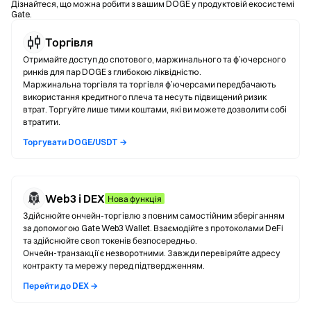
Дізнайтеся, що можна робити з вашим DOGE у продуктовій екосистемі
Gate.
Торгівля
Отримайте доступ до спотового, маржинального та ф’ючерсного
ринків для пар DOGE з глибокою ліквідністю.
Маржинальна торгівля та торгівля ф’ючерсами передбачають
використання кредитного плеча та несуть підвищений ризик
втрат. Торгуйте лише тими коштами, які ви можете дозволити собі
втратити.
Торгувати DOGE/USDT →
Web3 і DEX
Нова функція
Здійснюйте ончейн-торгівлю з повним самостійним зберіганням
за допомогою Gate Web3 Wallet. Взаємодійте з протоколами DeFi
та здійснюйте своп токенів безпосередньо.
Ончейн-транзакції є незворотними. Завжди перевіряйте адресу
контракту та мережу перед підтвердженням.
Перейти до DEX →