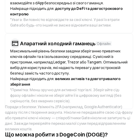
взаємодійте з dApp безпосередньо зі свого гаманця.
Найкраще підходить для:
доступу до DeFi та довгострокового
контролю
*
Увага: Ви повністю відповідаєте за свої ключі. У разі їх втрати
Gate або будь-хто інший не зможе відновити ваші активи.
Апаратний холодний гаманець
Офлайн
Максимальний рівень безпеки завдяки зберіганню приватних
ключів офлайн та в ізольованому середовищі. Сумісний із
пристроями, наприклад Ledger, Trezor або Tangem. Оптимальний
вибір для користувачів, які надають перевагу довгостроковій
безпеці замість частого доступу.
Найкраще підходить для:
великих активів та довготривалого
зберігання
*
Примітка: Менш зручно для активної торгівлі. Зберігайте сід-
фразу офлайн і ніколи не зберігайте її в цифровому вигляді (без
скріншотів, без хмарних сервісів).
Поради з безпеки: Увімкніть 2FA (наприклад, Google Authenticator)
одразу після створення акаунта. Ніколи не передавайте свою сід-фразу
або приватні ключі нікому — співробітники Gate ніколи не запитують ці
дані. Завжди перевіряйте переказ малої суми перед відправленням
великих коштів.
Що можна робити з DogeCoin (DOGE)?