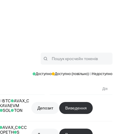
Доступно
Доступно (повільно)
Недоступно
Дія
BTC
AVAX_C
KAVAEVM
Депозит
Виведення
SOL
TON
AVAX_C
CC
OPETH
S