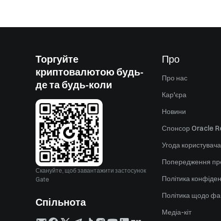
Торгуйте
Про
криптовалютою будь-
Про нас
де та будь-коли
Кар'єра
Новини
Спонсор Oracle Re
Угода користувача
Попередження пр
Скануйте, щоб завантажити застосунок
Політика конфіден
Gate
Політика щодо фа
Спільнота
Медіа-кіт