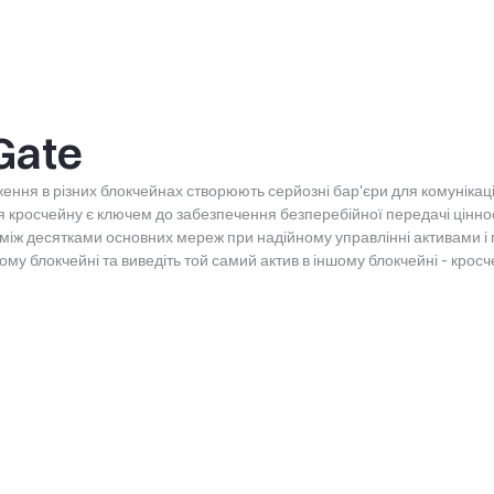
Gate
ження в різних блокчейнах створюють серйозні бар'єри для комунікаці
 кросчейну є ключем до забезпечення безперебійної передачі ціннос
 між десятками основних мереж при надійному управлінні активами і 
ому блокчейні та виведіть той самий актив в іншому блокчейні - крос