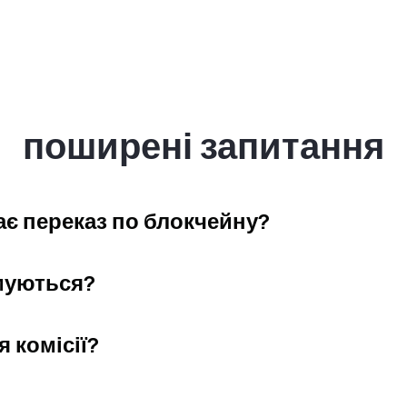
поширені запитання
ає переказ по блокчейну?
имуються?
 комісії?