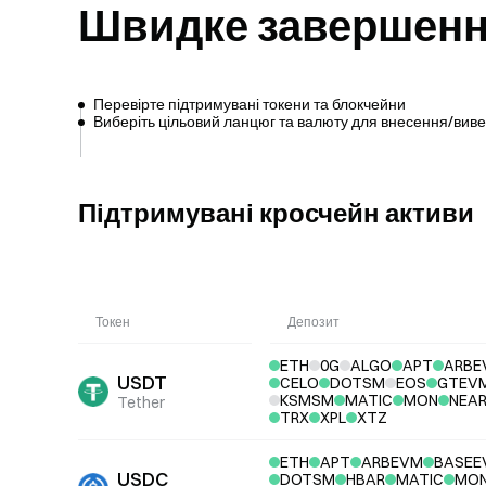
Швидке завершенн
Перевірте підтримувані токени та блокчейни
Виберіть цільовий ланцюг та валюту для внесення/вив
Підтримувані кросчейн активи
Токен
Депозит
ETH
0G
ALGO
APT
ARBE
USDT
CELO
DOTSM
EOS
GTEV
KSMSM
MATIC
MON
NEA
Tether
TRX
XPL
XTZ
ETH
APT
ARBEVM
BASEE
USDC
DOTSM
HBAR
MATIC
MO