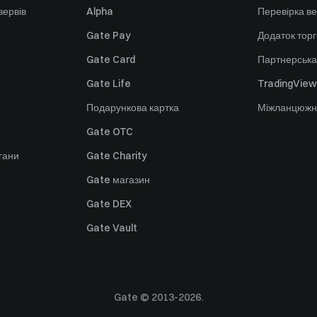
зервів
Alpha
Перевірка ве
Gate Pay
Додаток тор
Gate Card
Партнерська
Gate Life
TradingView
Подарункова картка
Міжланцюжн
Gate OTC
гани
Gate Charity
Gate магазин
Gate DEX
Gate Vault
Gate © 2013-2026.