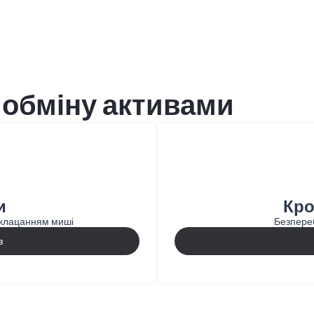
 обміну активами
и
Кро
 клацанням миші
Безпереб
з