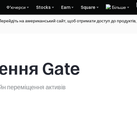
Ф'ючерси
Stocks
Earn
Square
Більше
Перейдіть на американський сайт, щоб отримати доступ до продуктів,
ення Gate
йн переміщення активів