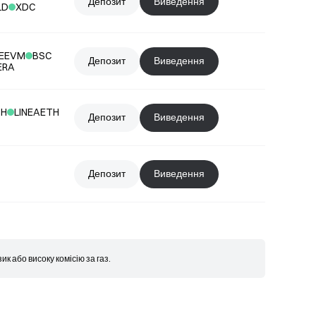
Депозит
Виведення
LD
XDC
EEVM
BSC
Депозит
Виведення
ERA
TH
LINEAETH
Депозит
Виведення
Депозит
Виведення
 або високу комісію за газ.