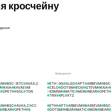
я кросчейну
едення
Виведення
VM
BSC
BTC
AVAX_C
ETH
0G
ALGO
APT
ARBEVM
BSC
M
KAIA
KAVAEVM
CELO
DOTSM
EOS
GTEVM
KAIA
R
OPETH
SOL
TON
KSMSM
MATIC
MON
NEAR
OPETH
TRX
XPL
XTZ
VM
BSC
AVAX_C
CC
ETH
APT
ARBEVM
BASEEVM
BSC
N
NEAR
OPETH
S
DOTSM
HBAR
MATIC
MON
NEAR