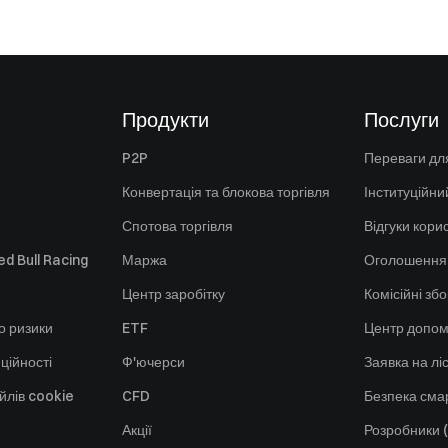
Продукти
Послуги
P2P
Переваги для
Конвертація та блокова торгівля
Інституційни
Спотова торгівля
Відгуки кори
d Bull Racing
Маржа
Оголошення
Центр заробітку
Комісійні зб
о ризики
ETF
Центр допом
ційності
Ф'ючерси
Заявка на лі
йлів cookie
CFD
Безпека смар
Акції
Розробники (