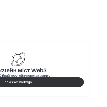
счейн міст Web3
ійний кросчейн-переказ активів
cc.asset.web3go