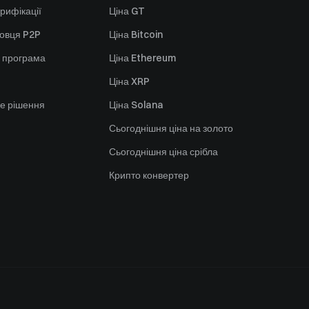
рифікації
Ціна GT
говця P2P
Ціна Bitcoin
 програма
Ціна Ethereum
Ціна XRP
е рішення
Ціна Solana
Сьогоднішня ціна на золото
Сьогоднішня ціна срібла
Крипто конвертер