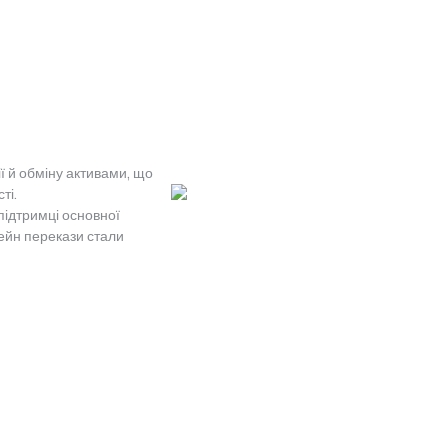
ї й обміну активами, що
ті.
підтримці основної
чейн перекази стали