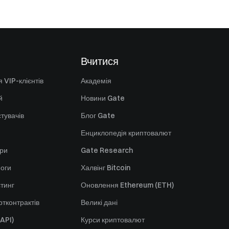
Вчитися
 VIP-клієнтів
Академія
й
Новини Gate
стувачів
Блог Gate
Енциклопедія криптовалют
ори
Gate Research
оги
Халвінг Bitcoin
стинг
Оновлення Ethereum (ETH)
тконтрактів
Великі дані
API)
Курси криптовалют