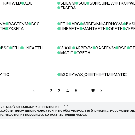
TRX
WLD
XDC
SEIEVM
SOL
SUI
SUINEW
TRX
W
ZKSERA
VA
BASEEVM
BSC
ETH
ABS
ARBEVM
ARBNOVA
BAS
TH
ZKSERA
LINEAETH
MANTAETH
OPETH
ZKS
BSC
ETH
LINEAETH
WAXL
ARBEVM
BASEEVM
BSC
E
MATIC
OPETH
ATIC
BSC
AVAX_C
ETH
FTM
MATIC
1
2
3
4
5
99
ься між блокчейнами у співвідношенні 1:1.
 бути призупинено через технічне обслуговування блокчейна, мережевий ризик
но, якщо попит перевищує депозити в певній мережі.