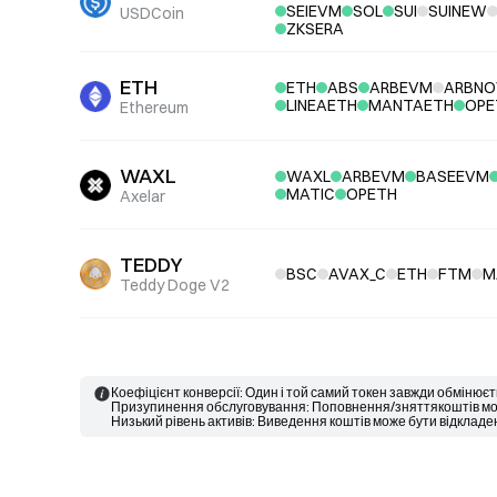
SEIEVM
SOL
SUI
SUINEW
USDCoin
ZKSERA
ETH
ETH
ABS
ARBEVM
ARBNO
LINEAETH
MANTAETH
OPE
Ethereum
WAXL
WAXL
ARBEVM
BASEEVM
MATIC
OPETH
Axelar
TEDDY
BSC
AVAX_C
ETH
FTM
M
Teddy Doge V2
Коефіцієнт конверсії: Один і той самий токен завжди обмінюєт
Призупинення обслуговування: Поповнення/зняттякоштів може
Низький рівень активів: Виведення коштів може бути відкладе