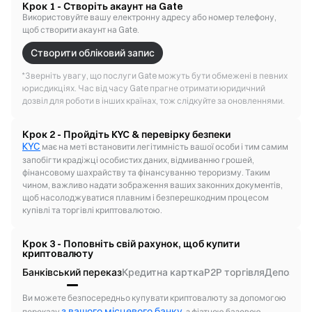
Крок 1 - Створіть акаунт на Gate
Використовуйте вашу електронну адресу або номер телефону,
щоб створити акаунт на Gate.
Створити обліковий запис
*
Зверніть увагу, що послуги Gate можуть бути обмежені в певних
юрисдикціях. Час від часу Gate прагне отримати юридичний
дозвіл для роботи в інших країнах, тож слідкуйте за оновленнями.
Крок 2 - Пройдіть KYC & перевірку безпеки
KYC
має на меті встановити легітимність вашої особи і тим самим
запобігти крадіжці особистих даних, відмиванню грошей,
фінансовому шахрайству та фінансуванню тероризму. Таким
чином, важливо надати зображення ваших законних документів,
щоб насолоджуватися плавним і безперешкодним процесом
купівлі та торгівлі криптовалютою.
Крок 3 - Поповніть свій рахунок, щоб купити
криптовалюту
Банківський переказ
Кредитна картка
P2P торгівля
Депозит 
Ви можете безпосередньо купувати криптовалюту за допомогою
з вашого місцевого банку
переказу
, з фіатною базовою