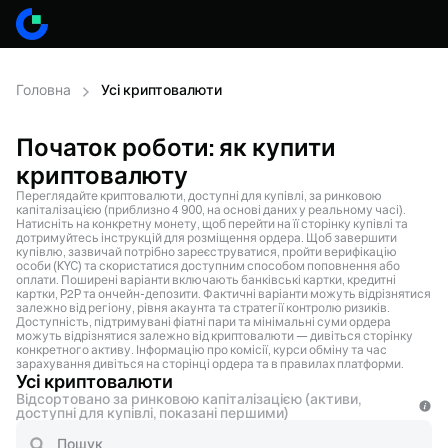
Головна
Усі криптовалюти
Початок роботи: як купити
криптовалюту
Переглядайте криптовалюти, доступні для купівлі, за ринковою
капіталізацією (приблизно 4 900, на основі даних у реальному часі).
Натисніть на конкретну монету, щоб перейти на її сторінку купівлі та
дотримуйтесь інструкцій для розміщення ордера. Щоб завершити
купівлю, зазвичай потрібно зареєструватися, пройти верифікацію
особи (KYC) та скористатися доступним способом поповнення або
оплати. Поширені варіанти включають банківські картки, кредитні
картки, P2P та ончейн-депозити. Фактичні варіанти можуть відрізнятися
залежно від регіону, рівня акаунта та стратегії контролю ризиків.
Доступність, підтримувані фіатні пари та мінімальні суми ордера
можуть відрізнятися залежно від криптовалюти — дивіться сторінку
конкретного активу. Інформацію про комісії, курси обміну та час
зарахування дивіться на сторінці ордера та в правилах платформи.
Усі криптовалюти
Відсортовано за ринковою капіталізацією (активи,
доступні для купівлі, показані першими)