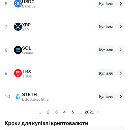
USDC
6
Купівля
USDCoin
XRP
7
Купівля
XRP
SOL
8
Купівля
Solana
TRX
9
Купівля
TRON
STETH
10
Купівля
Lido Staked Ether
1
2
3
4
5
2021
Кроки для купівлі криптовалюти