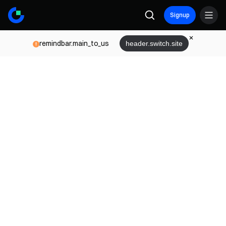
Signup
remindbar.main_to_us
header.switch.site