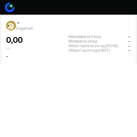
DogeCoin
Максимум за 24год
--
0,00
Мінімум за 24год
--
Обсяг торгів за 24 год (DOGE)
--
--
Оборот за 24 год (USDT)
--
-