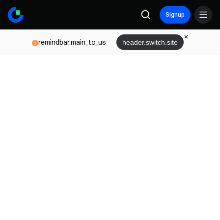
Signup
remindbar.main_to_us
header.switch.site