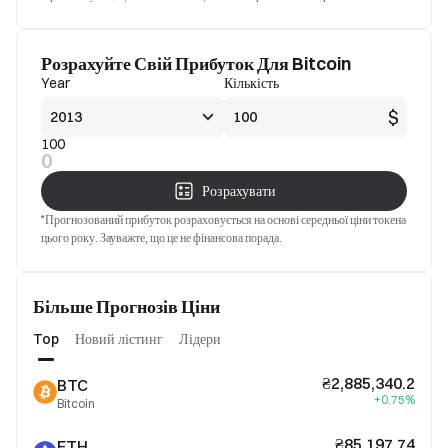
Розрахуйте Свій Прибуток Для Bitcoin
Year
Кількість
$
100
0
Розрахувати
*Прогнозований прибуток розраховується на основі середньої ціни токена
цього року. Зауважте, що це не фінансова порада.
Більше Прогнозів Ціни
Top
Новий лістинг
Лідери
₴2,885,340.2
BTC
+0.75%
Bitcoin
₴85,197.74
ETH