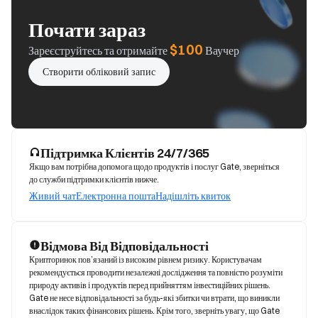
Почати зараз
$100
Зареєструйтесь та отримайте
Ваучер
Створити обліковий запис
Підтримка Клієнтів 24/7/365
Якщо вам потрібна допомога щодо продуктів і послуг Gate, зверніться
до служби підтримки клієнтів нижче.
Живий чат
Електронна пошта
Надішліть квиток
Відмова Від Відповідальності
Крипторинок пов’язаний із високим рівнем ризику. Користувачам 
рекомендується проводити незалежні дослідження та повністю розуміти 
природу активів і продуктів перед прийняттям інвестиційних рішень. 
Gate не несе відповідальності за будь-які збитки чи втрати, що виникли 
внаслідок таких фінансових рішень. Крім того, зверніть увагу, що Gate 