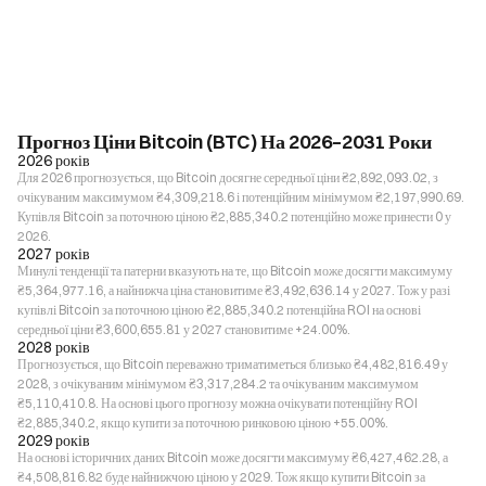
Прогноз Ціни Bitcoin (BTC) На 2026–2031 Роки
2026 років
Для 2026 прогнозується, що Bitcoin досягне середньої ціни ₴2,892,093.02, з
очікуваним максимумом ₴4,309,218.6 і потенційним мінімумом ₴2,197,990.69.
Купівля Bitcoin за поточною ціною ₴2,885,340.2 потенційно може принести 0 у
2026.
2027 років
Минулі тенденції та патерни вказують на те, що Bitcoin може досягти максимуму
₴5,364,977.16, а найнижча ціна становитиме ₴3,492,636.14 у 2027. Тож у разі
купівлі Bitcoin за поточною ціною ₴2,885,340.2 потенційна ROI на основі
середньої ціни ₴3,600,655.81 у 2027 становитиме +24.00%.
2028 років
Прогнозується, що Bitcoin переважно триматиметься близько ₴4,482,816.49 у
2028, з очікуваним мінімумом ₴3,317,284.2 та очікуваним максимумом
₴5,110,410.8. На основі цього прогнозу можна очікувати потенційну ROI
₴2,885,340.2, якщо купити за поточною ринковою ціною +55.00%.
2029 років
На основі історичних даних Bitcoin може досягти максимуму ₴6,427,462.28, а
₴4,508,816.82 буде найнижчою ціною у 2029. Тож якщо купити Bitcoin за