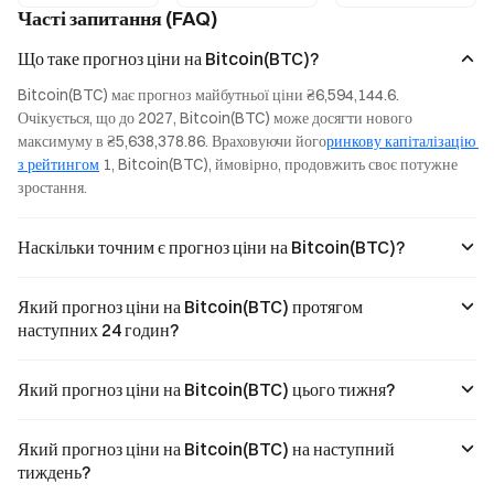
BTC continues to
$64,000, with
mechanism,
Часті запитання (FAQ)
fluctuate around
both trading
tiered interest
$64,000 as
volume and
rate levels, and
Що таке прогноз ціни на Bitcoin(BTC)?
market
volatility
real-world case
participants
dropping to their
studies to help
Bitcoin(BTC) має прогноз майбутньої ціни ₴6,594,144.6. 
remain cautious
lowest levels of
you accurately
Очікується, що до 2027, Bitcoin(BTC) може досягти нового 
with their capital.
the year.
assess your yield
максимуму в ₴5,638,378.86. Враховуючи його
ринкову капіталізацію 
Meanwhile,
from holding
approximately
з рейтингом
 1, Bitcoin(BTC), ймовірно, продовжить своє потужне 
assets.
890,000 BTC
зростання.
have
accumulated at
the $63,000
Наскільки точним є прогноз ціни на Bitcoin(BTC)?
level. This article
explores three
key indicators
Який прогноз ціни на Bitcoin(BTC) протягом
signaling a
наступних 24 годин?
potential
breakout behind
the current
Який прогноз ціни на Bitcoin(BTC) цього тижня?
sideways
movement.
Який прогноз ціни на Bitcoin(BTC) на наступний
тиждень?