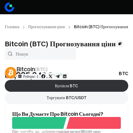
Головна
Прогнозування ціни
Bitcoin (BTC) Прогнозування ц
Bitcoin (BTC) Прогнозування ціни
Bitcoin
(
BTC
)
₴2,885,340.2
BTC П
+0.85%
Рейтинг: 1
Купівля BTC
Торгувати BTC/USDT
Що Ви Думаєте Про Bitcoin Сьогодні?
Проголосуйте, щоб побачити соціальні настрої Bitcoin зараз
Хороший
Поганий