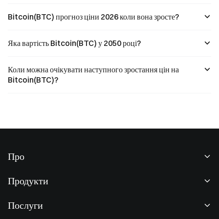
Bitcoin(BTC) прогноз ціни 2026 коли вона зросте?
Яка вартість Bitcoin(BTC) у 2050 році?
Коли можна очікувати наступного зростання цін на
Bitcoin(BTC)?
Про
Про нас
Продукти
Кар'єра
P2P
Послуги
Новини
Конвертація та блокова торгівля