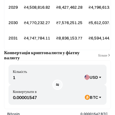
2029
₴4,508,816.82
₴6,427,462.28
₴4,796,613.64
2030
₴4,770,232.27
₴7,576,251.25
₴5,612,037.96
2031
₴4,747,784.11
₴8,836,153.77
₴6,594,144.6
Конвертація криптовалюти у фіатну
Більше
валюту
Кількість
USD
Конвертувати в
BTC
Bitcoin
0.00001547
BTC