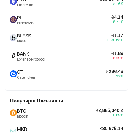
+2.16%
Ethereum
₴4.14
PI
+8.71%
Pi Network
₴1.17
BLESS
+130.62%
Bless
₴1.89
BANK
-18.39%
Lorenzo Protocol
₴296.49
GT
+1.23%
GateToken
Популярні Посилання
₴2,885,340.2
BTC
+0.85%
Bitcoin
₴80,675.14
MKR