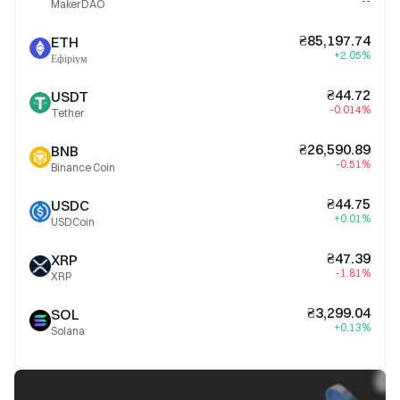
--
MakerDAO
₴85,197.74
ETH
+2.05%
Ефіріум
₴44.72
USDT
-0.014%
Tether
₴26,590.89
BNB
-0.51%
Binance Coin
₴44.75
USDC
+0.01%
USDCoin
₴47.39
XRP
-1.81%
XRP
₴3,299.04
SOL
+0.13%
Solana