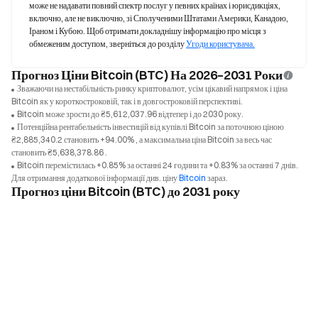
може не надавати повний спектр послуг у певних країнах і юрисдикціях, 
включно, але не виключно, зі Сполученими Штатами Америки, Канадою, 
Іраном і Кубою. Щоб отримати докладнішу інформацію про місця з 
обмеженим доступом, зверніться до розділу 
Угоди користувача.
Прогноз Ціни Bitcoin (BTC) На 2026–2031 Роки
Зважаючи на нестабільність ринку криптовалют, усім цікавий напрямок і ціна
Bitcoin як у короткостроковій, так і в довгостроковій перспективі.
Bitcoin може зрости до ₴5,612,037.96 відтепер і до 2030 року.
Потенційна рентабельність інвестицій від купівлі Bitcoin за поточною ціною
₴2,885,340.2 становить +94.00% , а максимальна ціна Bitcoin за весь час
становить ₴5,638,378.86 .
Bitcoin перемістилась +0.85% за останні 24 години та +0.83% за останні 7 днів.
Для отримання додаткової інформації див. ціну
Bitcoin
зараз.
Прогноз ціни Bitcoin (BTC) до 2031 року