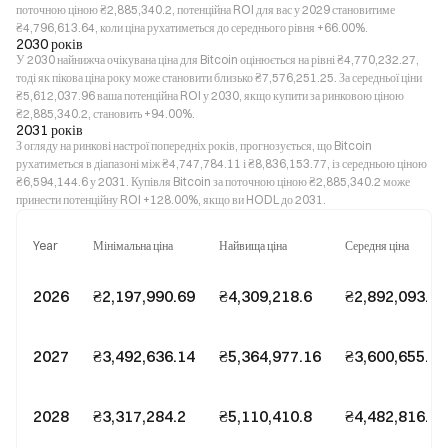
поточною ціною ₴2,885,340.2, потенційна ROI для вас у 2029 становитиме
₴4,796,613.64, коли ціна рухатиметься до середнього рівня +66.00%.
2030 років
У 2030 найнижча очікувана ціна для Bitcoin оцінюється на рівні ₴4,770,232.27,
тоді як пікова ціна року може становити близько ₴7,576,251.25. За середньої ціни
₴5,612,037.96 ваша потенційна ROI у 2030, якщо купити за ринковою ціною
₴2,885,340.2, становить +94.00%.
2031 років
З огляду на ринкові настрої попередніх років, прогнозується, що Bitcoin
рухатиметься в діапазоні між ₴4,747,784.11 і ₴8,836,153.77, із середньою ціною
₴6,594,144.6 у 2031. Купівля Bitcoin за поточною ціною ₴2,885,340.2 може
принести потенційну ROI +128.00%, якщо ви HODL до 2031.
Year
Мінімальна ціна
Найвища ціна
Середня ціна
2026
₴2,197,990.69
₴4,309,218.6
₴2,892,093.02
2027
₴3,492,636.14
₴5,364,977.16
₴3,600,655.81
2028
₴3,317,284.2
₴5,110,410.8
₴4,482,816.49