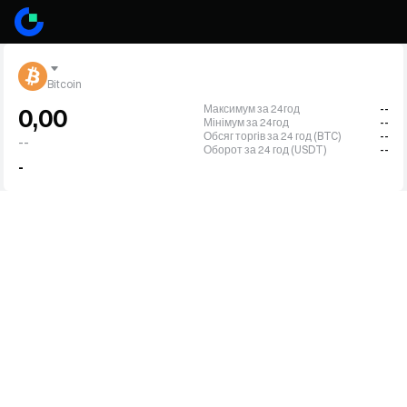
Bitcoin
Максимум за 24год
--
0,00
Мінімум за 24год
--
Обсяг торгів за 24 год (BTC)
--
--
Оборот за 24 год (USDT)
--
-