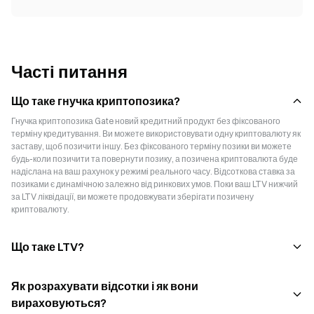
Часті питання
Що таке гнучка криптопозика?
Гнучка криптопозика Gate новий кредитний продукт без фіксованого
терміну кредитування. Ви можете використовувати одну криптовалюту як
заставу, щоб позичити іншу. Без фіксованого терміну позики ви можете
будь-коли позичити та повернути позику, а позичена криптовалюта буде
надіслана на ваш рахунок у режимі реального часу. Відсоткова ставка за
позиками є динамічною залежно від ринкових умов. Поки ваш LTV нижчий
за LTV ліквідації, ви можете продовжувати зберігати позичену
криптовалюту.
Що таке LTV?
Як розрахувати відсотки і як вони
вираховуються?