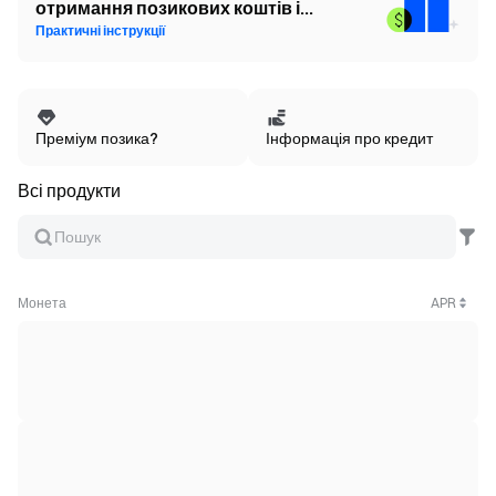
отримання позикових коштів і
Практичні інструкції
продовжуйте отримувати винагороду
в стейкінгу GTETH.
Преміум позика?
Інформація про кредит
Всі продукти
Монета
APR