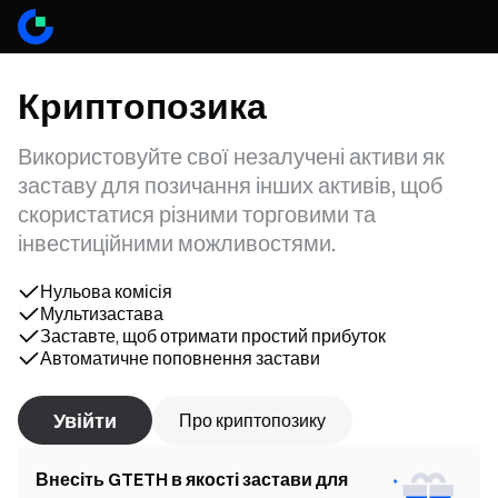
Криптопозика
Використовуйте свої незалучені активи як
заставу для позичання інших активів, щоб
скористатися різними торговими та
інвестиційними можливостями.
Нульова комісія
Мультизастава
Заставте, щоб отримати простий прибуток
Автоматичне поповнення застави
Увійти
Про криптопозику
Внесіть GTETH в якості застави для