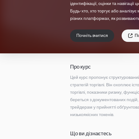
ідентифікації, оцінки та навігації
Будь-хто, хто торгує або аналізує
різних платформах, як розвивають
Почніть вчитися
По
Про курс
Цей курс пропонує структурований п
стратегій торгівлі. Він охоплює іст
торгівлі, показники ризику, функці
береться з документованих подій, 
трейдерам у прийнятті обґрунтова
низькоякісних токенів.
Що ви дізнаєтесь