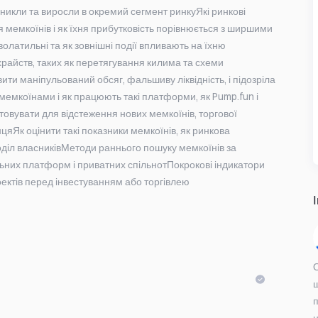
иникли та виросли в окремий сегмент ринкуЯкі ринкові
 мемкоїнів і як їхня прибутковість порівнюється з ширшими
латильні та як зовнішні події впливають на їхню
райств, таких як перетягування килима та схеми
ти маніпульований обсяг, фальшиву ліквідність, і підозріла
мемкоїнами і як працюють такі платформи, як Pump.fun і
товувати для відстеження нових мемкоїнів, торгової
нцяЯк оцінити такі показники мемкоїнів, як ринкова
зподіл власниківМетоди раннього пошуку мемкоїнів за
ьних платформ і приватних спільнотПокрокові індикатори
ектів перед інвестуванням або торгівлею
п