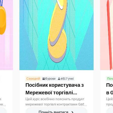
Середній
6
уроки
4617
учні
Поч
Посібник користувача з
По
Мережевої торгівлі
в 
е
Цей курс всебічно пояснить продукт
Цей
:
ф'ючерсами
жете
мережевої торгівлі контрактами Gate,
про
ові
ю,
комбінуючи реальні випадки та аналіз
фін
Почніть вчитися