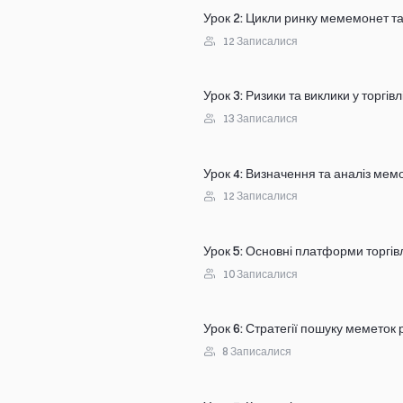
Урок 2
:
Цикли ринку мемемонет та
12
Записалися
Урок 3
:
Ризики та виклики у торгів
13
Записалися
Урок 4
:
Визначення та аналіз мемо
12
Записалися
Урок 5
:
Основні платформи торгів
10
Записалися
Урок 6
:
Стратегії пошуку меметок 
8
Записалися