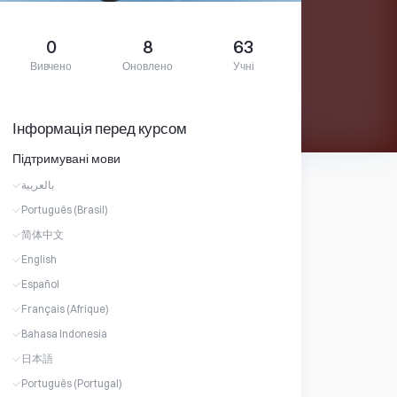
0
8
63
Вивчено
Оновлено
Учні
Інформація перед курсом
Підтримувані мови
بالعربية
Português (Brasil)
简体中文
English
Español
Français (Afrique)
Bahasa Indonesia
日本語
Português (Portugal)