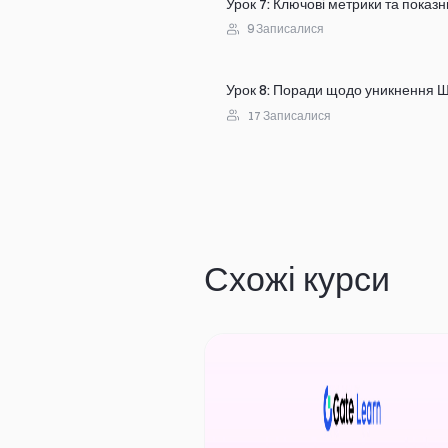
Урок 7
:
Ключові метрики та показн
9
Записалися
Урок 8
:
Поради щодо уникнення 
17
Записалися
Схожі курси