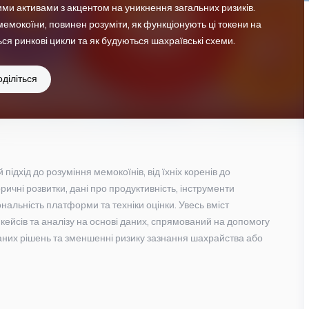
 цими активами з акцентом на уникнення загальних ризиків.
 мемокоїни, повинен розуміти, як функціонують ці токени на
ся ринкові цикли та як будуються шахраївські схеми.
діліться
ідхід до розуміння мемокоїнів, від їхніх коренів до 
оричні розвитки, дані про продуктивність, інструменти 
ональність платформи та техніки оцінки. Увесь вміст 
кейсів та аналізу на основі даних, спрямований на допомогу 
них рішень та зменшенні ризику зазнання шахрайства або 