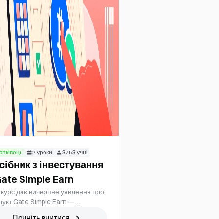
атківець
2
уроки
3753
учні
сібник з інвестування
Gate Simple Earn
 курс дає вичерпне уявлення про
дукт Gate Simple Earn —
ансовий інструмент із гарантією
Почніть вчитися