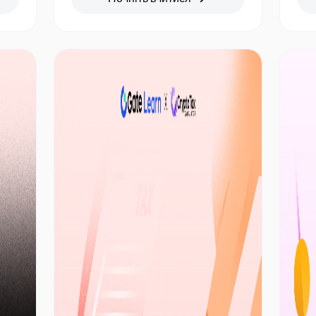
стратегій, допомагаючи
збе
користувачам оволодіти тим, як
риз
ефективно здійснювати арбітраж на
приб
нестабільних ринках за допомогою
Simp
автоматизованих стратегій
деп
мережевої торгівлі контрактами,
шир
пристосовуючись до ринку
кри
криптовалют в будь-яку погоду.
про
при
іде
акт