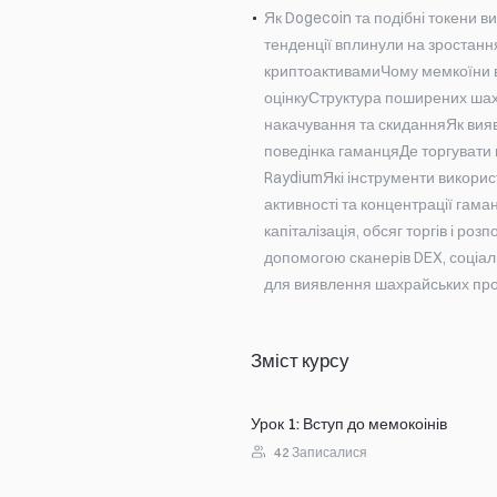
Як Dogecoin та подібні токени в
тенденції вплинули на зростання
криптоактивамиЧому мемкоїни во
оцінкуСтруктура поширених шах
накачування та скиданняЯк вияви
поведінка гаманцяДе торгувати 
RaydiumЯкі інструменти викорис
активності та концентрації гама
капіталізація, обсяг торгів і ро
допомогою сканерів DEX, соціал
для виявлення шахрайських про
Зміст курсу
Урок 1
:
Вступ до мемокоінів
42
Записалися