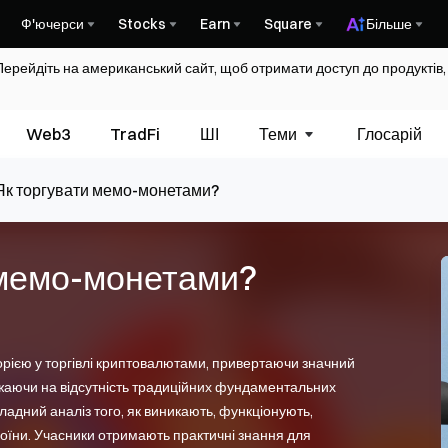
Ф'ючерси
Stocks
Earn
Square
Більше
Перейдіть на американський сайт, щоб отримати доступ до продуктів,
Web3
TradFi
ШІ
Теми
Глосарій
Як торгувати мемо-монетами?
 мемо-монетами?
рією у торгівлі криптовалютами, привертаючи значний
важаючи на відсутність традиційних фундаментальних
ладний аналіз того, як виникають, функціонують,
оїни. Учасники отримають практичні знання для