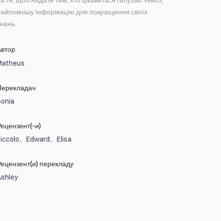
а те, щоб надати тим, хто цікавиться галуззю Web3,
найповнішу інформацію для покращення своїх
нань.
Автор
Matheus
Перекладач
Sonia
Рецензент(-и)
Piccolo、Edward、Elisa
Рецензент(и) перекладу
Ashley