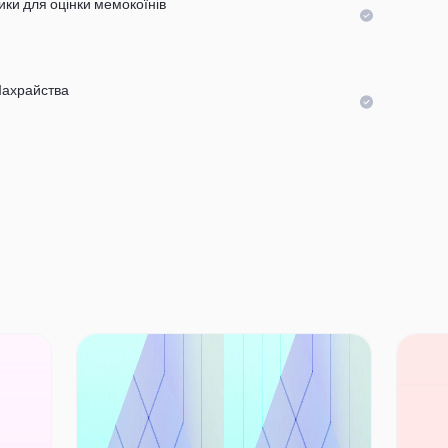
ики для оцінки мемокоїнів
Шахрайства