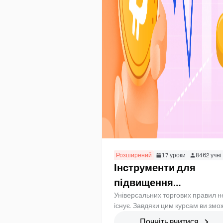
Розширений
17
уроки
8462
учні
Інструменти для
підвищення
Універсальних торгових правил н
ефективності торгівлі
існує. Завдяки цим курсам ви змо
ковзні середні, тренд
створити власну торгову стратегі
Почніть вчитися