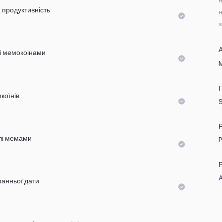
н
 продуктивність
з
лі мемокоінами
коїнів
лі мемами
ранньої дати