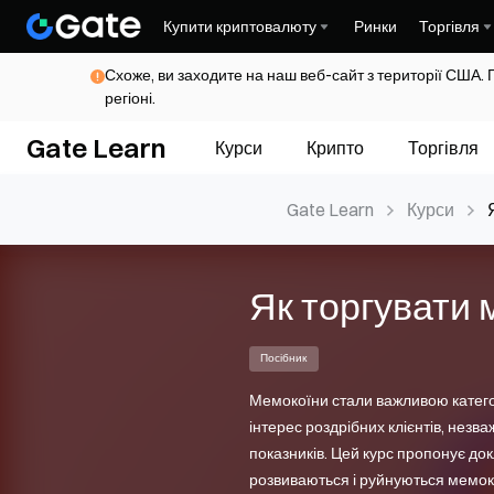
Купити криптовалюту
Ринки
Торгівля
Схоже, ви заходите на наш веб-сайт з території США. 
регіоні.
Gate Learn
Курси
Крипто
Торгівля
Gate Learn
Курси
Як торгувати
Посібник
Мемокоїни стали важливою катего
інтерес роздрібних клієнтів, нез
показників. Цей курс пропонує док
розвиваються і руйнуються мемок