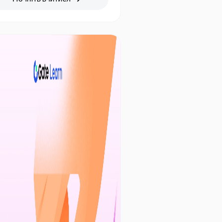
реження капіталу, мінімальними
иками та стабільною
утковістю. Для користувачів
le Earn нагадує банківський
озит до запитання, підтримує
окий спектр провідних
птовалют. Підписатися на продукт
сто, а період нарахування
бутку гнучкий. Це рішення
ально підходить для управління
ивами роздрібними інвесторами.