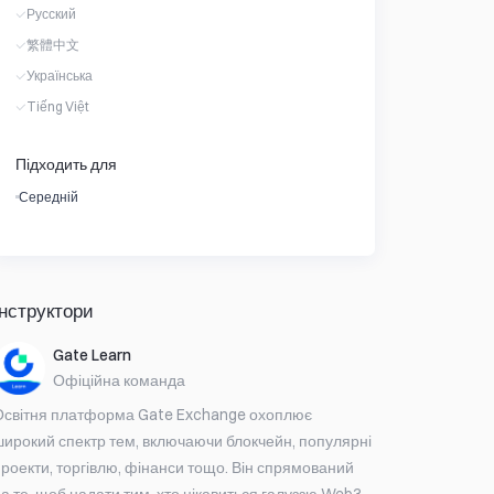
Русский
繁體中文
Українська
Tiếng Việt
Підходить для
Середній
Інструктори
Gate Learn
Офіційна команда
Освітня платформа Gate Exchange охоплює
широкий спектр тем, включаючи блокчейн, популярні
роекти, торгівлю, фінанси тощо. Він спрямований