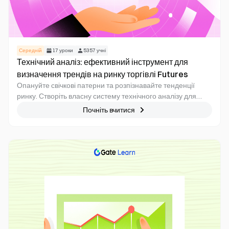
Середній
17
уроки
5357
учні
Технічний аналіз: ефективний інструмент для
визначення трендів на ринку торгівлі Futures
Опануйте свічкові патерни та розпізнавайте тенденції
ринку. Створіть власну систему технічного аналізу для
прийняття зважених рішень щодо торгівлі
Почніть вчитися