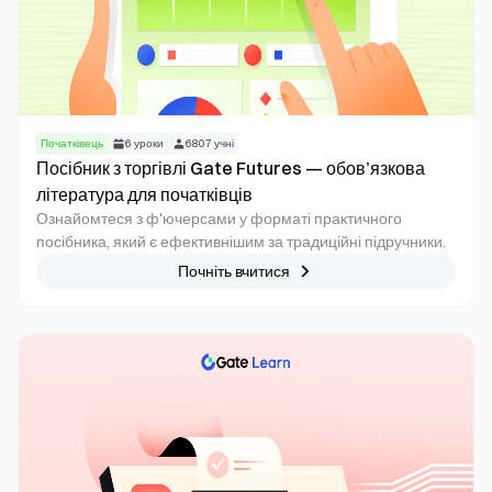
Початківець
6
уроки
6807
учні
Посібник з торгівлі Gate Futures — обов’язкова
література для початківців
Ознайомтеся з ф'ючерсами у форматі практичного
посібника, який є ефективнішим за традиційні підручники.
Почніть вчитися