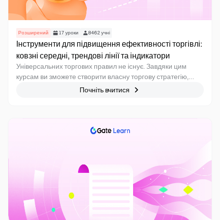
Розширений
17
уроки
8462
учні
Інструменти для підвищення ефективності торгівлі:
ковзні середні, трендові лінії та індикатори
Універсальних торгових правил не існує. Завдяки цим
курсам ви зможете створити власну торгову стратегію,
перевірити її ефективність і вдосконалити її на практиці.
Почніть вчитися