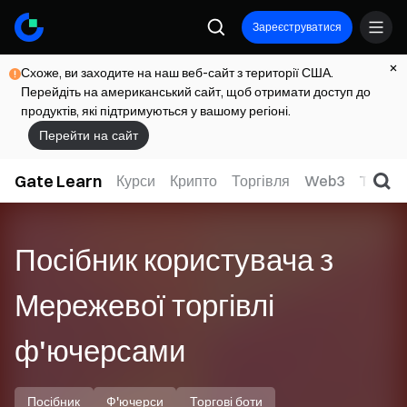
Зареєструватися
Схоже, ви заходите на наш веб-сайт з території США.
Перейдіть на американський сайт, щоб отримати доступ до
продуктів, які підтримуються у вашому регіоні.
Перейти на сайт
Gate Learn
Курси
Крипто
Торгівля
Web3
TradFi
Посібник користувача з
Мережевої торгівлі
ф'ючерсами
Посібник
Ф'ючерси
Торгові боти