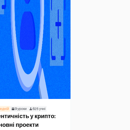
едній
9
уроки
625
учні
ентичність у крипто:
новні проекти