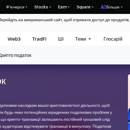
Ф'ючерси
Stocks
Earn
Square
Більше
Перейдіть на американський сайт, щоб отримати доступ до продуктів,
Web3
TradFi
ШІ
Теми
Глосарій
Крипто податок
ок
одатковим наслідкам вашої криптовалютної діяльності, щоб
нути будь-яких потенційних юридичних податкових проблем у
 що крипто-транзакції залишають постійний грошовий слід
є аудиторам відстежувати транзакції в минулому. Податкові