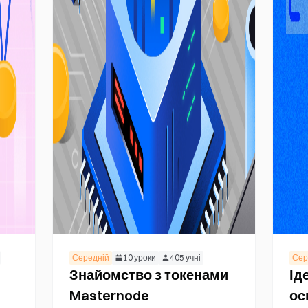
Середній
10
уроки
405
учні
Сер
Знайомство з токенами
Ід
Masternode
ос