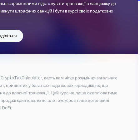
 більш спроможними відстежувати транзакції в ланцюжку до
икнути штрафних санкцій і бути в курсі своїх податкових
діліться
CryptoTaxCalculator, дасть вам чітке розуміння загальних 
, прийнятих у багатьох податкових юрисдикціях, що 
ня до власної транзакції. Цей курс не лише охоплюватиме 
 та продаж криптовалюти, але також розгляне потенційні 
 DeFi. 