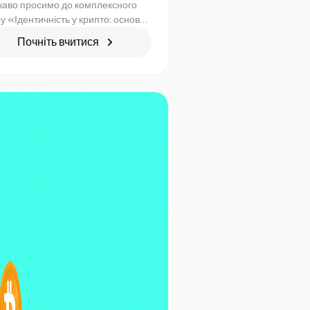
каво просимо до комплексного
у «Ідентичність у крипто: основні
екти». У цьому передовому курсі
Почніть вчитися
вирушимо в подорож, щоб
лідити захоплююче царство
нів ідентифікації в екосистемі
птовалют. Оскільки світ охоплює
ологію блокчейн і
ентралізовані програми,
ливість безпечних рішень
тифікації, які можна перевірити,
є першорядною. Цей курс дасть
 поглиблені знання про
тифікаційні токени, їх значення в
системі Web3 та їхній потенціал
люції в перевірці ідентифікації,
іденційності та довірі.
єднуйтесь до нас у цьому
чальному дослідженні та
ройтеся досвідом, щоб
єнтуватися в динамічному
дшафті децентралізованої