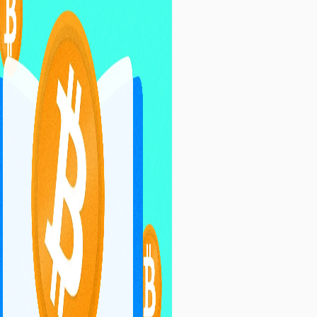
нтифікації в епоху цифрових
ологій.