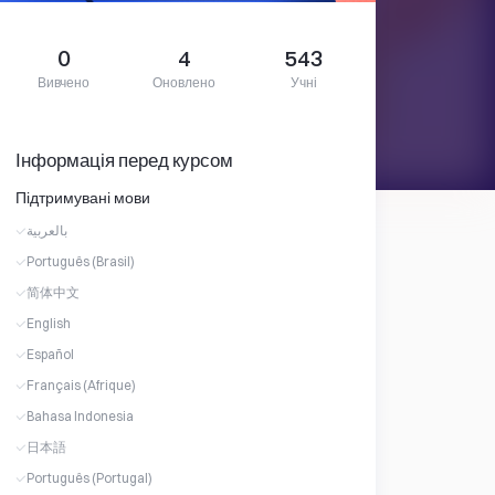
0
4
543
Вивчено
Оновлено
Учні
Інформація перед курсом
Підтримувані мови
بالعربية
Português (Brasil)
简体中文
English
Español
Français (Afrique)
Bahasa Indonesia
日本語
Português (Portugal)