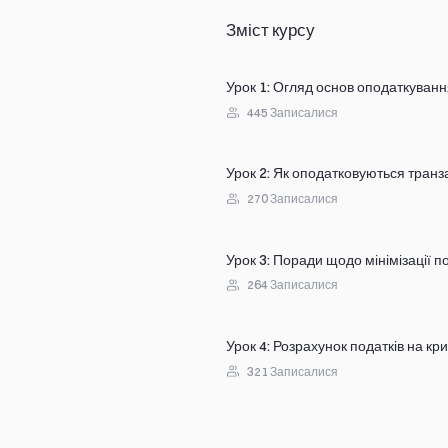
Зміст курсу
Урок 1
:
Огляд основ оподаткуванн
445
Записалися
Урок 2
:
Як оподатковуються транзак
270
Записалися
Урок 3
:
Поради щодо мінімізації п
264
Записалися
Урок 4
:
Розрахунок податків на кр
321
Записалися