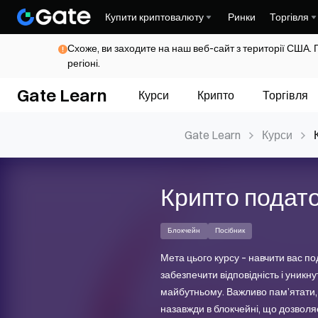
Купити криптовалюту
Ринки
Торгівля
Схоже, ви заходите на наш веб-сайт з території США. 
регіоні.
Gate Learn
Курси
Крипто
Торгівля
Gate Learn
Курси
Крипто подат
Блокчейн
Посібник
Мета цього курсу – навчити вас п
забезпечити відповідність і уник
майбутньому. Важливо пам’ятати,
назавжди в блокчейні, що дозволя