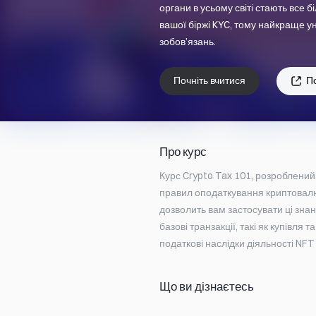
органи в усьому світі стають все
вашої біржі KYC, тому найкраще ун
зобов’язань.
Почніть вчитися
По
Про курс
Курс Crypto Tax 101, розроблений 
правил оподаткування криптовалют
дозволить вам застосувати ці знан
базові транзакції, такі як купівля
податкові наслідки діяльності NFT і
Що ви дізнаєтесь