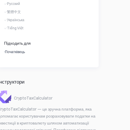
Русский
繁體中文
Українська
Tiếng Việt
Підходить для
Початківець
Інструктори
CryptoTaxCalculator
CryptoTaxCalculator — це зручна платформа, яка
допомагає користувачам розраховувати податки на
нвестиції в криптовалюту шляхом автоматизації