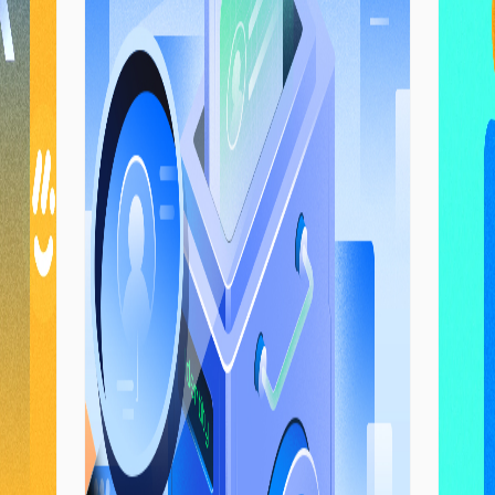
іде
техн