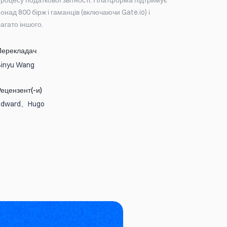
процесу податкової звітності. Платформа підтримує
онад 800 бірж і гаманців (включаючи Gate.io) і
агато іншого.
Перекладач
Binyu Wang
Рецензент(-и)
Edward、Hugo