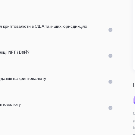
я криптовалюти в США та інших юрисдикціях
ції NFT і DeFi?
одатків на криптовалюту
иптовалюту
і