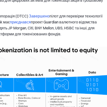
а для цифрових активів для токенізації акцій в грошовому
орпорація (DTCC)
Завершено
пілот для перевірки технології
nk має
приєднався
проект Guardian валютного відомства
ять JP Morgan, Citi, BNY Mellon, UBS, HSBC та інші, для
тформи для токенізованих фондів.