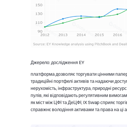
Джерело: дослідження EY
платформа дозволяє торгувати цінними папе
традиційні портфелі активів та надаючи доступ 
нерухомість, інфраструктура, природні ресурс
пулів, які відповідають регулятивним вимога
як міст між ЦФІ та ДеЦФІ, IX Swap сприяє торг
справжнє володіння активами та права на ці а