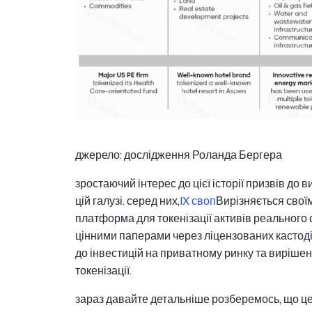
джерело: дослідження Роланда Бергера
зростаючий інтерес до цієї історії призвів до в
цій галузі. серед них,
IX своп
Вирізняється своїм
платформа для токенізації активів реального 
цінними паперами через ліцензованих кастоді
до інвестицій на приватному ринку та вирішен
токенізації.
зараз давайте детальніше розберемось, що це