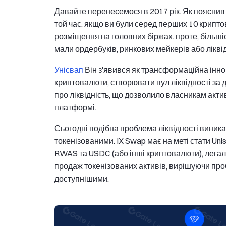
Давайте перенесемося в 2017 рік. Як пояснив
той час, якщо ви були серед перших 10 крипто
розміщення на головних біржах. проте, більш
мали ордербуків, ринкових мейкерів або ліквід
Унісвап
Він з'явився як трансформаційна іннов
криптовалюти, створювати пул ліквідності з
про ліквідність, що дозволило власникам акти
платформі.
Сьогодні подібна проблема ліквідності виника
токенізованими. IX Swap має на меті стати Uni
RWAS та USDC (або інші криптовалюти), легал
продаж токенізованих активів, вирішуючи проб
доступнішими.