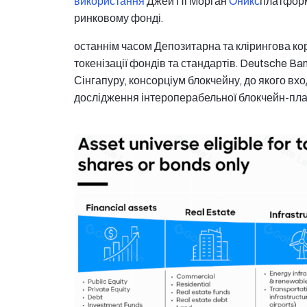
використання
Джей Пі Морган
Оникс
платформ
ринковому фонді.
останнім часом Депозитарна та клірингова к
токенізації фондів та стандартів. Deutsche Ba
Сінгапуру, консорціум блокчейну, до якого вход
дослідження інтероперабельної блокчейн-пла