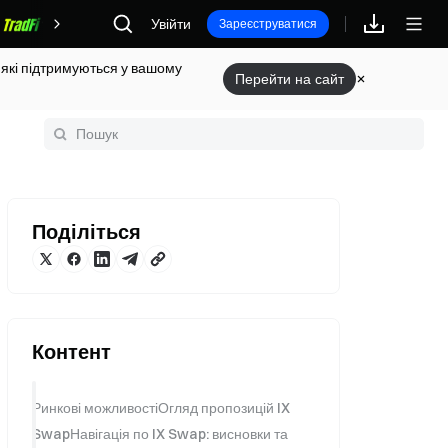
Увійти
Винагороди
Зареєструватися
 які підтримуються у вашому
Перейти на сайт
Поділіться
Контент
Ринкові можливостіОгляд пропозицій IX
SwapНавігація по IX Swap: висновки та