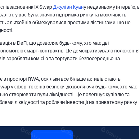
 співзасновник IX Swap
Джуліан Куан
у недавньому інтерв'ю, 
валют, у вас була значна підтримка ринку та можливість
ість альткойнів обмежувалися простими лістингами, що не
ності.
ація в DeFi, що дозволяє будь-кому, хто має дві
а допомогою смарт-контрактів. Це демократизувало положенн
вів заробляти комісію та торгувати безпосередньо на
є в просторі RWA, оскільки все більше активів стають
swap у сфері токенів безпеки, дозволяючи будь-кому, хто має
ьно створювати пули ліквідності. Це полегшує купівлю та
леми ліквідності та роблячи інвестиції на приватному ринку