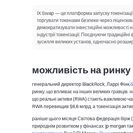
IX Swap — це платформа запуску токенізації
торгувати токенами безпеки через ліцензован
демократизувати інвестиційні можливості на
індустрії токенізації. Поєднуючи традиційн
зусилля великих установ, одночасно розшир
можливість на ринку
генеральний директор BlackRock, Ларрі Фінк,
б
ринку, що впливає на інших великих гравців.
що реальні активи (RWA) стають важливою час
RWA перевищив $6,6 млрд, а токенізація акти
раніше цього місяця Світова федерація бірж
природнім розвитком у фінансах. jp morgan та