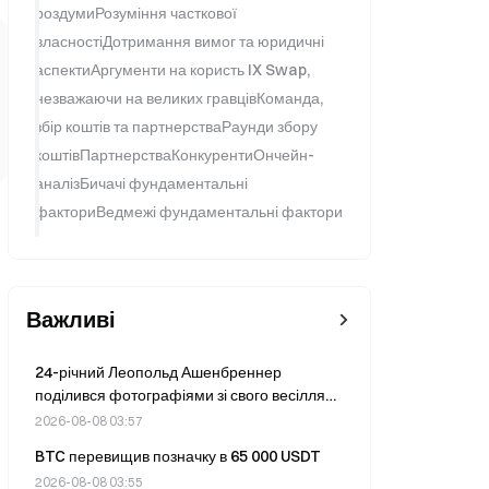
роздумиРозуміння часткової
власностіДотримання вимог та юридичні
аспектиАргументи на користь IX Swap,
незважаючи на великих гравцівКоманда,
збір коштів та партнерстваРаунди збору
коштівПартнерстваКонкурентиОнчейн-
аналізБичачі фундаментальні
факториВедмежі фундаментальні фактори
Важливі
24-річний Леопольд Ашенбреннер
поділився фотографіями зі свого весілля
після падіння його фонду на 67% у липні та
2026-08-08 03:57
зростання на 80% від початку року.
BTC перевищив позначку в 65 000 USDT
2026-08-08 03:55