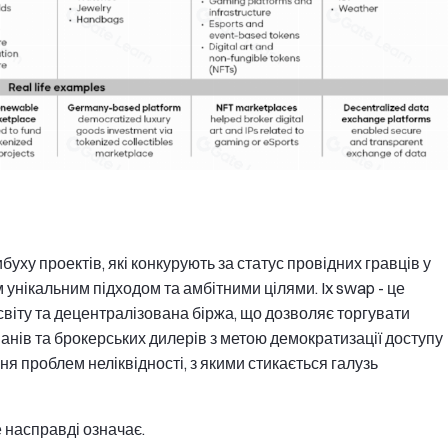
ибуху проектів, які конкурують за статус провідних гравців у
 унікальним підходом та амбітними цілями. Ix swap - це
світу та децентралізована біржа, що дозволяє торгувати
анів та брокерських дилерів з метою демократизації доступу
ня проблем неліквідності, з якими стикається галузь
 насправді означає.