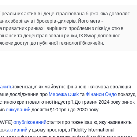
 реальних активів і децентралізована біржа, яка дозволяє
их зберігачів і брокерів-дилерів. Його мета –
 приватних ринках і вирішити проблеми з ліквідністю в
і фінанси та децентралізовані ринки, IX Swap доповнює
юючи доступ до публічної технології блокчейн.
ачить
токенізація як майбутнє фінансів і ключова еволюція
 наше дослідження про
Мережа Dusk
та
Фінанси Ондо
показує,
тиною криптовалютної індустрії. До травня 2024 року ринок
вів
очікуваний
досягти $10 трлн до 2030 року.
 (WFE)
опублікований
стаття про токенізацію, яку називають
кож
активний
у цьому просторі, з Fidelity International