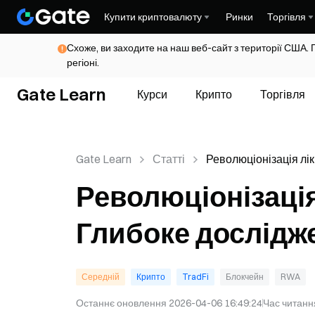
Купити криптовалюту
Ринки
Торгівля
Схоже, ви заходите на наш веб-сайт з території США. 
регіоні.
Gate Learn
Курси
Крипто
Торгівля
Gate Learn
Статті
Революціонізація лік
RWA: Глибоке дослі
Революціонізація
обміну IX
Глибоке дослідже
Середній
Крипто
TradFi
Блокчейн
RWA
Останнє оновлення
2026-04-06 16:49:24
Час читанн