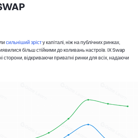
 SWAP
али
сильніший зріст
у капіталі, ніж на публічних ринках,
иявилися більш стійкими до коливань настроїв. IX Swap
ні сторони, відкриваючи приватні ринки для всіх, надаючи