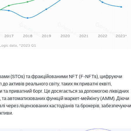
рами (STOs) та фракційованими NFT (F-NFTs), цифруючи
до активів реального світу, таких як приватні еквіті,
и та приватний борг. Це досягається за допомогою ліквідних
м, та автоматизованих функцій маркет-мейкінгу (AMM). Діючи
івлі через ліцензованих кастодіанів та брокерів, забезпечуюч
ктиви.