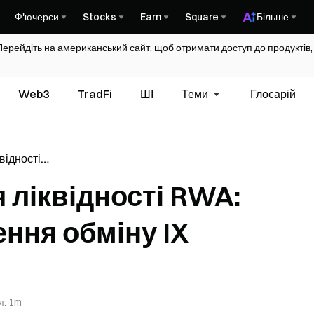
Ф'ючерси
Stocks
Earn
Square
Більше
Перейдіть на американський сайт, щоб отримати доступ до продуктів,
Web3
TradFi
ШІ
Теми
Глосарій
відності
дження
 ліквідності RWA:
ння обміну IX
я
:
1m