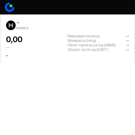
Hedera
Максимум за 24год
--
0,00
Мінімум за 24год
--
Обсяг торгів за 24 год (HBAR)
--
--
Оборот за 24 год (USDT)
--
-