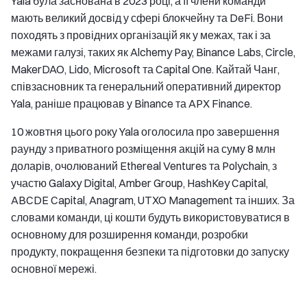
Yala була заснована в 2023 році, а її члени команди
мають великий досвід у сфері блокчейну та DeFi. Вони
походять з провідних організацій як у межах, так і за
межами галузі, таких як Alchemy Pay, Binance Labs, Circle,
MakerDAO, Lido, Microsoft та Capital One. Кайтай Чанг,
співзасновник та генеральний оперативний директор
Yala, раніше працював у Binance та APX Finance.
10 жовтня цього року Yala оголосила про завершення
раунду з приватного розміщення акцій на суму 8 млн
доларів, очолюваний Ethereal Ventures та Polychain, з
участю Galaxy Digital, Amber Group, HashKey Capital,
ABCDE Capital, Anagram, UTXO Management та інших. За
словами команди, ці кошти будуть використовуватися в
основному для розширення команди, розробки
продукту, покращення безпеки та підготовки до запуску
основної мережі.