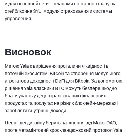
и для основной сети, с планами поэтапного запуска
стейблкоина $YU, модуля страхования и системы
управления.
Висновок
Метою Yala є вирішення прогалини ліквідності в
поточній екосистемі Bitcoin та створення модульного
агрегатора доходності DeFi для Bitcoin. За допомогою
рішення Yala власники BTC можуть безперешкодно
брати участь у децентралізованих фінансових
продуктах та послугах на різних блокчейн-мережах і
заробляти внутрішні доходи.
Певні ідеї дизайну беруть натхнення від MakerDAO,
проте метамінтовий крос-ланцюжковий протокол Yala