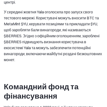
центрі.
У середині жовтня Yala оголосила про запуск свого
тестового мережі. Користувачі можуть вносити BTC та
MetaMint $YU, керувати позиціями та прикладати $YU,
щоб заробляти бали винагороди, які називаються
$BERRIES. Згідно з офіційним оголошенням, зароблені
$BERRIES підвищують визнання користувача в
екосистемі Yala та можуть забезпечити потенційні
винагороди, включаючи майбутні роздачі безкоштовних
монет.
Командний фонд та
фінансування