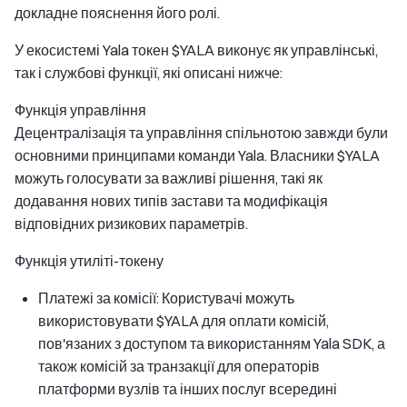
докладне пояснення його ролі.
У екосистемі Yala токен $YALA виконує як управлінські,
так і службові функції, які описані нижче:
Функція управління
Децентралізація та управління спільнотою завжди були
основними принципами команди Yala. Власники $YALA
можуть голосувати за важливі рішення, такі як
додавання нових типів застави та модифікація
відповідних ризикових параметрів.
Функція утиліті-токену
Платежі за комісії: Користувачі можуть
використовувати $YALA для оплати комісій,
пов'язаних з доступом та використанням Yala SDK, а
також комісій за транзакції для операторів
платформи вузлів та інших послуг всередині