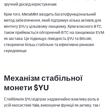
зручний досвід користувачам.
Крім того, MetaMint вводить багатофункціональний
метод забезпечення, який підтримує кілька активів для
мінтінгу $YU у цільовому ланцюжку. Крім власного BTC,
також приймається обгорнений BTC на ланцюжках EVM
як застава. Це підвищує ліквідність $YU та Bitcoin,
створюючи більш стабільне та ефективне ринкове
середовище.
Механізм стабільної
монети $YU
Стейблкоїн $YU відіграє надзвичайно важливу роль в
усій екосистемі Yala, виконуючи функції як активу, так і