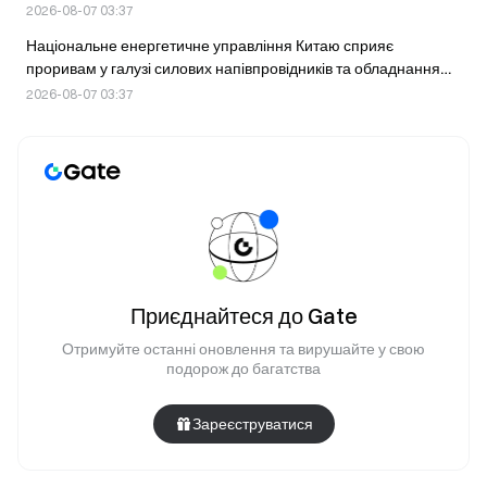
економічній зоні Бутану
2026-08-07 03:37
Національне енергетичне управління Китаю сприяє
проривам у галузі силових напівпровідників та обладнання
надвисокої напруги
2026-08-07 03:37
Приєднайтеся до Gate
Отримуйте останні оновлення та вирушайте у свою
подорож до багатства
Зареєструватися