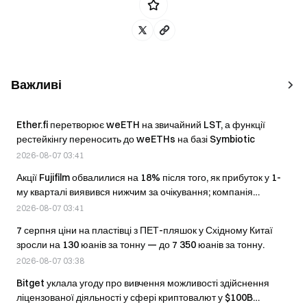
Важливі
Ether.fi перетворює weETH на звичайний LST, а функції
рестейкінгу переносить до weETHs на базі Symbiotic
2026-08-07 03:41
Акції Fujifilm обвалилися на 18% після того, як прибуток у 1-
му кварталі виявився нижчим за очікування; компанія
розглядає можливість виділення підрозділу в окрему
2026-08-07 03:41
компанію
7 серпня ціни на пластівці з ПЕТ-пляшок у Східному Китаї
зросли на 130 юанів за тонну — до 7 350 юанів за тонну.
2026-08-07 03:38
Bitget уклала угоду про вивчення можливості здійснення
ліцензованої діяльності у сфері криптовалют у $100B