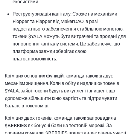
екосистеми.
Реструктуризація капіталу: Схоже на механізми
Flopper та Flapper від MakerDAO, в разі
недостатнього забезпечення стабільною монетою,
токени $YALA можуть бути витрачені та продані для
поповнення капіталу системи. Це забезпечує, що
платформа завжди зберігає свою
платоспроможність.
Крім цих основних функцій, команда також згадує
механізм знищення. Коли в обігу є надлишок токенів
$YALA, зайві токени будуть викуплені і знищені, що
допоможе збільшити їхню вартість та підтримувати
баланс в токеноміці.
Крім цих двох токенів, команда також запровадила
$BERRIES як бонусні бали на тестовій мережі. За
словами команди, $BERRIES представляє рівень участі