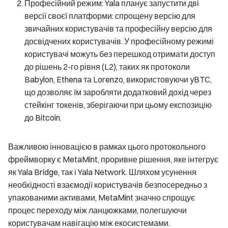
Професійний режим: Yala планує запустити дві
версії своєї платформи: спрощену версію для
звичайних користувачів та професійну версію для
досвідчених користувачів. У професійному режимі
користувачі можуть без перешкод отримати доступ
до рішень 2-го рівня (L2), таких як протоколи
Babylon, Ethena та Lorenzo, використовуючи yBTC,
що дозволяє їм заробляти додатковий дохід через
стейкінг токенів, зберігаючи при цьому експозицію
до Bitcoin.
Важливою інновацією в рамках цього протокольного
фреймворку є MetaMint, проривне рішення, яке інтегрує
як Yala Bridge, так і Yala Network. Шляхом усунення
необхідності взаємодії користувачів безпосередньо з
упакованими активами, MetaMint значно спрощує
процес переходу між ланцюжками, полегшуючи
користувачам навігацію між екосистемами.