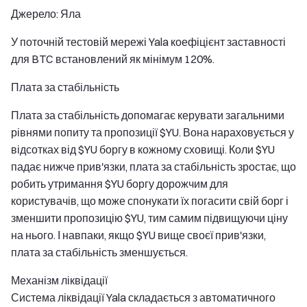
Джерело: Яла
У поточній тестовій мережі Yala коефіцієнт заставності
для BTC встановлений як мінімум 120%.
Плата за стабільність
Плата за стабільність допомагає керувати загальними
рівнями попиту та пропозиції $YU. Вона нараховується у
відсотках від $YU боргу в кожному сховищі. Коли $YU
падає нижче прив'язки, плата за стабільність зростає, що
робить утримання $YU боргу дорожчим для
користувачів, що може спонукати їх погасити свій борг і
зменшити пропозицію $YU, тим самим підвищуючи ціну
на нього. І навпаки, якщо $YU вище своєї прив'язки,
плата за стабільність зменшується.
Механізм ліквідації
Система ліквідації Yala складається з автоматичного