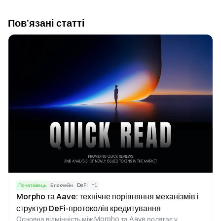
Пов’язані статті
Початківець
Блокчейн
DeFi
+
1
Morpho та Aave: технічне порівняння механізмів і
структур DeFi-протоколів кредитування
Основна відмінність між Morpho та Aave полягає у