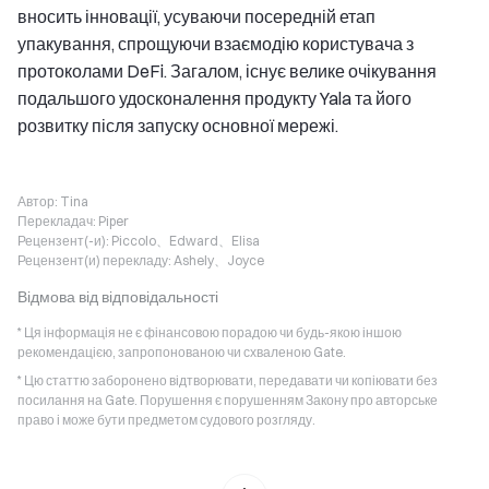
вносить інновації, усуваючи посередній етап
упакування, спрощуючи взаємодію користувача з
протоколами DeFi. Загалом, існує велике очікування
подальшого удосконалення продукту Yala та його
розвитку після запуску основної мережі.
Автор:
Tina
Перекладач:
Piper
Рецензент(-и):
Piccolo、Edward、Elisa
Рецензент(и) перекладу:
Ashely、Joyce
Відмова від відповідальності
* Ця інформація не є фінансовою порадою чи будь-якою іншою
рекомендацією, запропонованою чи схваленою Gate.
* Цю статтю заборонено відтворювати, передавати чи копіювати без
посилання на Gate. Порушення є порушенням Закону про авторське
право і може бути предметом судового розгляду.