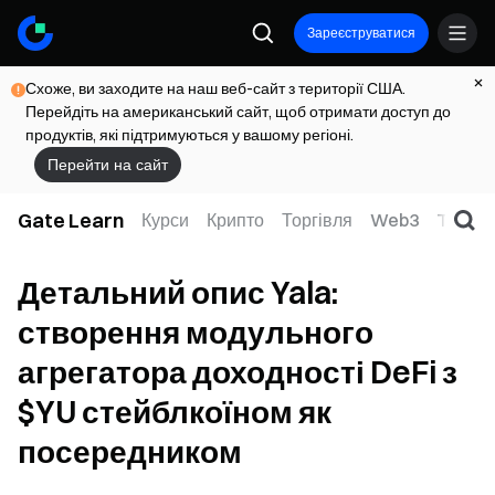
Зареєструватися
Схоже, ви заходите на наш веб-сайт з території США.
Перейдіть на американський сайт, щоб отримати доступ до
продуктів, які підтримуються у вашому регіоні.
Перейти на сайт
Gate Learn
Курси
Крипто
Торгівля
Web3
TradFi
Детальний опис Yala:
створення модульного
агрегатора доходності DeFi з
$YU стейблкоїном як
посередником