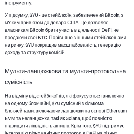
інструменту.
У підсумку, $YU - це стейблкоїн, забезпечений Bitcoin, з
м'яким прив'язом до долара США. Це дозволяє
власникам Bitcoin брати участь в діяльності DeFi, не
продаючи свої BTC. Порівняно з іншими стейблкоїнами
на ринку, $YU покращив масштабованість, генерацію
доходу та структуру комісій.
Мульти-ланцюжкова та мульти-протокольна
сумісність
На відміну від стейблкоїнів, які фокусуються виключно
на одному блокчейні, $YU сумісний з кількома
блокчейнами, включаючи ланцюжки на основі Ethereum
EVM та неланцюжки, такі як Solana, щоб повністю
підвищити ліквідність активів. Крім того, $YU підтримує
інтеграцію різноманітних протоколів DeFi на різних