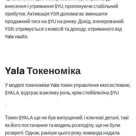
внесення і утримання $YU, пропонуючи стабільний
прибуток. Активація YSR допомагає зменшити
продажний тиск на $YU на ринку. Дохід, згенерований
YSR, отримується з комісій та доходу, отриманого від
Yala vaults.
Yala Токеноміка
У моделі токеноміки Yala токен управління екосистемою,
$YALA, відіграє важливу роль, крім стейблкоїна $YU
.
Токен $YALA ще не був випущений, і ключові деталі, такі
як його постачання та модель розподілу, ще не були
розкриті. Однак, раніше цього року, команда надала