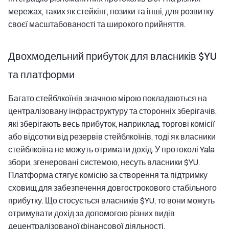
мережах, таких як стейкінг, позики та інші, для розвитку
своєї масштабованості та широкого прийняття.
Двохмодельний прибуток для власників $YU
та платформи
Багато стейблкоїнів значною мірою покладаються на
централізовану інфраструктуру та сторонніх зберігачів,
які зберігають весь прибуток, наприклад, торгові комісії
або відсотки від резервів стейблкоїнів, тоді як власники
стейблкоїна не можуть отримати дохід. У протоколі Yala
збори, згенеровані системою, несуть власники $YU.
Платформа стягує комісію за створення та підтримку
сховищ для забезпечення довгострокового стабільного
прибутку. Що стосується власників $YU, то вони можуть
отримувати дохід за допомогою різних видів
децентралізованої фінансової діяльності.