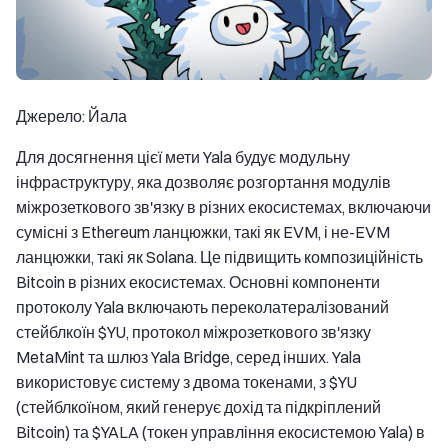
Джерело: Йала
Для досягнення цієї мети Yala будує модульну
інфраструктуру, яка дозволяє розгортання модулів
міжрозеткового зв'язку в різних екосистемах, включаючи
сумісні з Ethereum ланцюжки, такі як EVM, і не-EVM
ланцюжки, такі як Solana. Це підвищить композиційність
Bitcoin в різних екосистемах. Основні компоненти
протоколу Yala включають переколатералізований
стейблкоїн $YU, протокол міжрозеткового зв'язку
MetaMint та шлюз Yala Bridge, серед інших. Yala
використовує систему з двома токенами, з $YU
(стейблкоїном, який генерує дохід та підкріплений
Bitcoin) та $YALA (токен управління екосистемою Yala) в