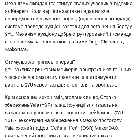
механізму ліквідації та стимулюваних учасників, відомих
як Keepers. Коли вартість застави падає нижче
попередньо визначеного порогу (відношення ліквідації),
система проведе аукціон застави для погашення боргу у
$YU. Механізм аукціону добре структурований, і команда
в основному натхненна контрактами Dog і Clipper від
MakerDAO.
Стимульовані ринкові операції
$YU закликає ринкових мейкерів, арбітражників та інших
учасників допомагати управляти та підтримувати
вартість $YU через такі дії, як торгівля та арбітраж.
Крім основних механізмів, згаданих вище, Ставка
збережень Yala (YSR) та інші функції впливають на
баланс між пропозицією та попитом стейблкоїна $YU.
YSR - це контракт на збереження в межах протоколу
Yala, схожий на Деві Сейвінг Рейт (DSR) MakerDAO,
призначений щоб стимулювати користувачів до