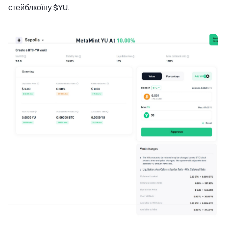
стейблкоїну $YU.