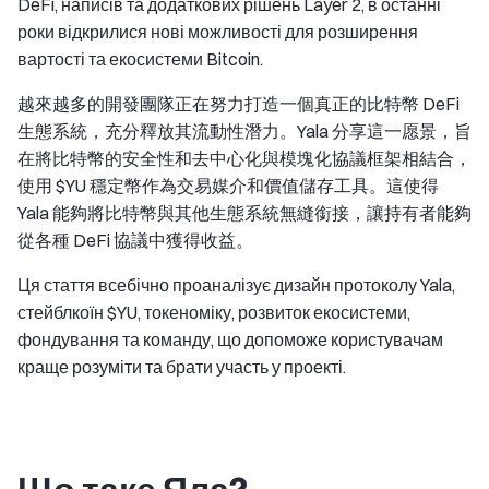
DeFi, написів та додаткових рішень Layer 2, в останні
роки відкрилися нові можливості для розширення
вартості та екосистеми Bitcoin.
越來越多的開發團隊正在努力打造一個真正的比特幣 DeFi
生態系統，充分釋放其流動性潛力。Yala 分享這一愿景，旨
在將比特幣的安全性和去中心化與模塊化協議框架相結合，
使用 $YU 穩定幣作為交易媒介和價值儲存工具。這使得
Yala 能夠將比特幣與其他生態系統無縫銜接，讓持有者能夠
從各種 DeFi 協議中獲得收益。
Ця стаття всебічно проаналізує дизайн протоколу Yala,
стейблкоїн $YU, токеноміку, розвиток екосистеми,
фондування та команду, що допоможе користувачам
краще розуміти та брати участь у проекті.