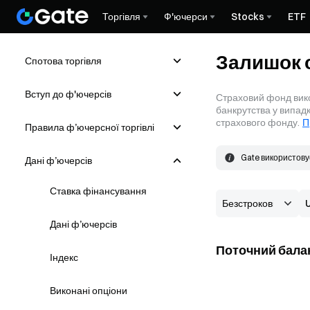
Торгівля
Ф'ючерси
Stocks
ETF
Залишок 
Спотова торгівля
Вступ до ф'ючерсів
Страховий фонд вико
банкрутства у випадк
страхового фонду.
П
Правила ф’ючерсної торгівлі
Gate використову
Дані ф’ючерсів
страховий фонд.
Страховий фонд фо
на ринку. Якщо ф
Ставка фінансування
Дані ф’ючерсів
Поточний бала
Індекс
Виконані опціони