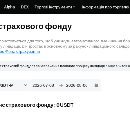
Alpha
DEX
Торгові інструменти
Інформація про торгівлю
страхового фонду
ристовується для того, щоб уникнути автоматичного зменшення боргу
у ліквідації. Він зростає в основному за рахунок ліквідаційного сальд
ро Фонд страхування
є страховий фонд для забезпечення плавного процесу ліквідації. Якщо збиток з
рмується в основному за рахунок ліквідаційного сальдо. Коли відбувається лік
актична ціна заповнення є кращою, ніж ціна банкрутства, отриманий надлишок 
нс страхового фонду
:
0
USDT