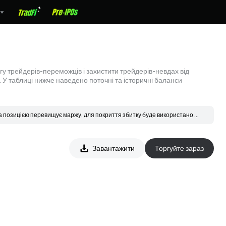
 трейдерів-переможців і захистити трейдерів-невдах від
о. У таблиці нижче наведено поточні та історичні баланси
а позицією перевищує маржу, для покриття збитку буде використано 
відація, замовлення розміщується за ціною банкрутства та узгоджується 
надходить до страхового фонду.
Завантажити
Торгуйте зараз