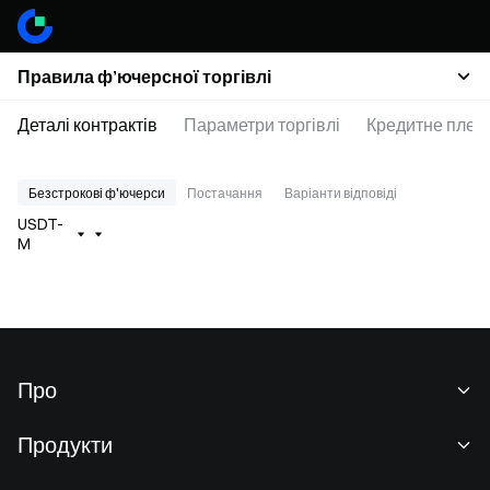
Правила ф’ючерсної торгівлі
Деталі контрактів
Параметри торгівлі
Кредитне плеч
Безстрокові ф'ючерси
Постачання
Варіанти відповіді
USDT-
M
Про
Про нас
Продукти
Кар'єра
P2P