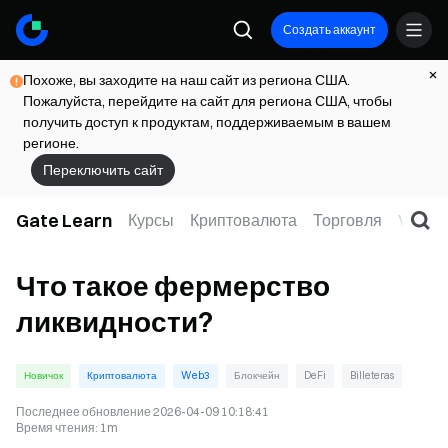
Создать аккаунт
Похоже, вы заходите на наш сайт из региона США.
Пожалуйста, перейдите на сайт для региона США, чтобы
получить доступ к продуктам, поддерживаемым в вашем
регионе.
Переключить сайт
Gate Learn
Курсы
Криптовалюта
Торговля
Web3
Что такое фермерство
ликвидности?
Новичок
Криптовалюта
Web3
Блокчейн
DeFi
Billeteras
Последнее обновление
2026-04-09 10:18:41
Время чтения
:
1m