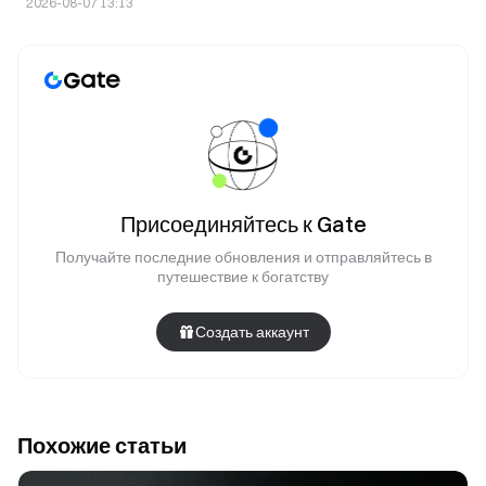
премаркете снижаются на 4,84%
2026-08-07 13:13
Присоединяйтесь к Gate
Получайте последние обновления и отправляйтесь в
путешествие к богатству
Создать аккаунт
Похожие статьи