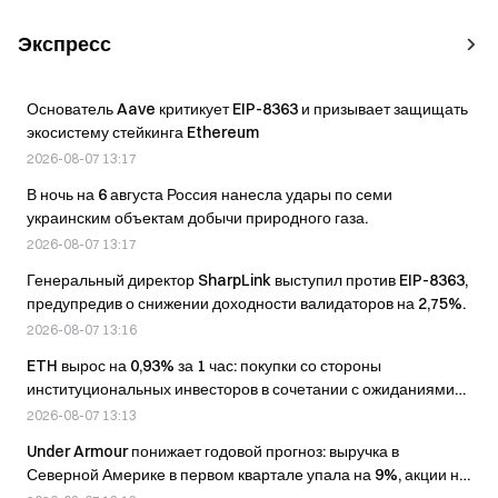
Экспресс
Основатель Aave критикует EIP-8363 и призывает защищать
экосистему стейкинга Ethereum
2026-08-07 13:17
В ночь на 6 августа Россия нанесла удары по семи
украинским объектам добычи природного газа.
2026-08-07 13:17
Генеральный директор SharpLink выступил против EIP-8363,
предупредив о снижении доходности валидаторов на 2,75%.
2026-08-07 13:16
ETH вырос на 0,93% за 1 час: покупки со стороны
институциональных инвесторов в сочетании с ожиданиями
ужесточения условий стейкинга поддержали умеренный
2026-08-07 13:13
отскок
Under Armour понижает годовой прогноз: выручка в
Северной Америке в первом квартале упала на 9%, акции на