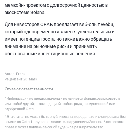
мемкойн-проектом с долгосрочной ценностью в
экосистеме Solana.
Для инвесторов CRAB предлагает веб-опыт Web3,
который одновременно является увлекательным и
имеет потенциал роста, но также важно обращать
внимание на рыночные риски и принимать
обоснованные инвестиционные решения.
Автор:
Frank
Рецензент(ы):
Mark
Отказ от ответственности
* Информация не предназначена и не является финансовым советом
или любой другой рекомендацией любого рода, предложенной или
одобренной Gate.
* Эта статья не может быть опубликована, передана или скопирована без
ссылки на Gate. Нарушение является нарушением Закона об авторском
праве и может повлечь за собой судебное разбирательство.