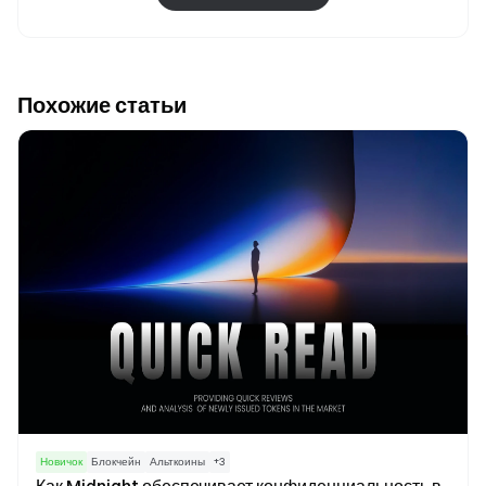
Похожие статьи
Новичок
Блокчейн
Альткоины
+
3
Как Midnight обеспечивает конфиденциальность в