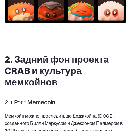
2. Задний фон проекта
CRAB и культура
мемкойнов
2.1 Рост Memecoin
Мемкойн можно проследить до Доджкойна (DOGE),
созданного Билли Маркусом и Джексоном Палмером в
2013 году на основе мема 'додж'. С привлечением