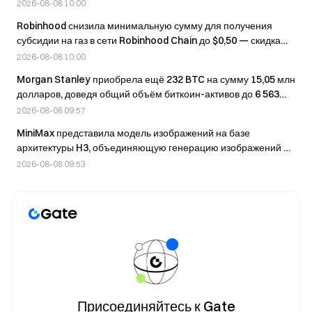
году
2026-08-08 10:00
Robinhood снизила минимальную сумму для получения
субсидии на газ в сети Robinhood Chain до $0,50 — скидка
90% действует до 29 сентября
2026-08-08 10:00
Morgan Stanley приобрела ещё 232 BTC на сумму 15,05 млн
долларов, доведя общий объём биткоин-активов до 6 563
BTC.
2026-08-08 09:57
MiniMax представила модель изображений на базе
архитектуры H3, объединяющую генерацию изображений по
текстовому описанию и редактирование
2026-08-08 09:53
Присоединяйтесь к Gate