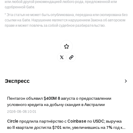
или любой другой рекомендацией любого рода, предложенной или
одобренной Gate.
* Эта статья не может быть опубликована, передана или скопирована без
ссылки на Gate. Нарушение является нарушением Закона об авторском
праве и может повлечь за собой судебное разбирательство.
Экспресс
Пентагон объявил $400M 8 августа о предоставлении
условного кредита на добычу скандия в Австралии
2026-08-08 10:01
Circle продлила партнёрство с Coinbase по USDC; выручка
во II квартале достигла $701 млн, увеличившись на 7% год к