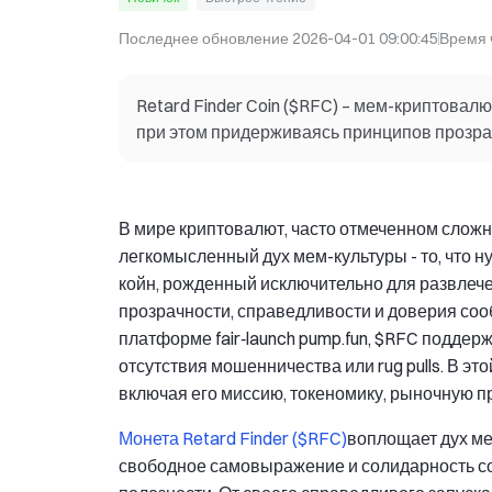
Последнее обновление
2026-04-01 09:00:45
Время 
Retard Finder Coin ($RFC) – мем-криптовал
при этом придерживаясь принципов прозра
В мире криптовалют, часто отмеченном слож
легкомысленный дух мем-культуры - то, что ну
койн, рожденный исключительно для развлеч
прозрачности, справедливости и доверия соо
платформе fair‐launch pump.fun, $RFC поддер
отсутствия мошенничества или rug pulls. В эт
включая его миссию, токеномику, рыночную пр
Монета Retard Finder ($RFC)
воплощает дух ме
свободное самовыражение и солидарность со