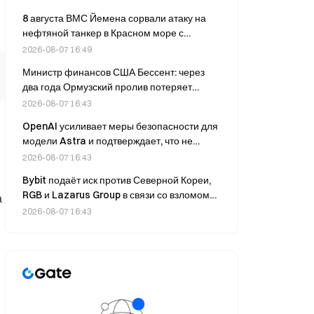
неудачи в Верховном суде
8 августа ВМС Йемена сорвали атаку на
нефтяной танкер в Красном море с
помощью судна, начинённого взрывчаткой.
2026-08-07 16:49
Министр финансов США Бессент: через
два года Ормузский пролив потеряет
значимость, 50–70% энергоресурсов будет
2026-08-07 16:43
транспортироваться по трубопроводам
OpenAI усиливает меры безопасности для
модели Astra и подтверждает, что не
причастна к атаке на Hugging Face.
2026-08-07 16:43
Bybit подаёт иск против Северной Кореи,
RGB и Lazarus Group в связи со взломом
а
на сумму более 1,5 млрд долларов; суд
2026-08-07 16:43
налагает арест на активы