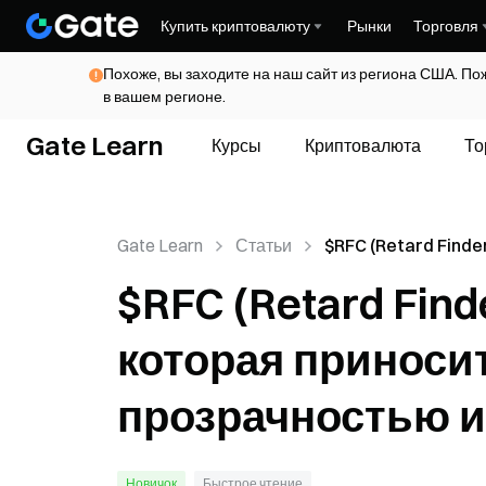
Купить криптовалюту
Рынки
Торговля
Похоже, вы заходите на наш сайт из региона США. По
в вашем регионе.
Gate Learn
Курсы
Криптовалюта
То
Gate Learn
Статьи
$RFC (Retard Finder
мем-монета, котора
$RFC (Retard Find
абсурдное веселье 
прозрачностью и д
которая приносит
сообщества
прозрачностью и
Новичок
Быстрое чтение