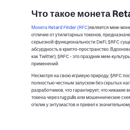
Что такое монета Ret
Монета Retard Finder (RFC)
является мем-моне
отличие от утилитарных токенов, предназна
серьезной функциональности DeFi, $RFC суще
абсурдность в крипто-пространство. Вдохновл
как Twitter), $RFC - это праздник мем-культур
применений.
Несмотря на свою игривую природу, $RFC пос
полностью честным запуском без скрытых нало
разработчиков, что гарантирует, что никакие
токена через rug pulls или мошеннические сх
отклик у энтузиастов и привел к значительном