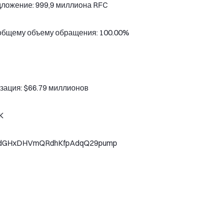
ложение: 999,9 миллиона RFC
общему объему обращения: 100.00%
зация: $66.79 миллионов
K
nsdGHxDHVmQRdhKfpAdqQ29pump