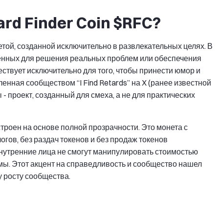
ard Finder Coin $RFC?
той, созданной исключительно в развлекательных целях. В
ченных для решения реальных проблем или обеспечения
ствует исключительно для того, чтобы принести юмор и
енная сообществом “I Find Retards” на X (ранее известной
ы - проект, созданный для смеха, а не для практических
троен на основе полной прозрачности. Это монета с
гов, без раздач токенов и без продаж токенов
 внутренние лица не смогут манипулировать стоимостью
емы. Этот акцент на справедливость и сообщество нашел
у росту сообщества.