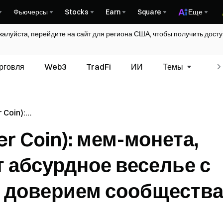
Фьючерсы
Stocks
Earn
Square
Еще
жалуйста, перейдите на сайт для региона США, чтобы получить дос
рговля
Web3
TradFi
ИИ
Темы
Гл
 Coin):
я приносит
er Coin): мем-монета,
с
оверием
 абсурдное веселье с
 доверием сообществ