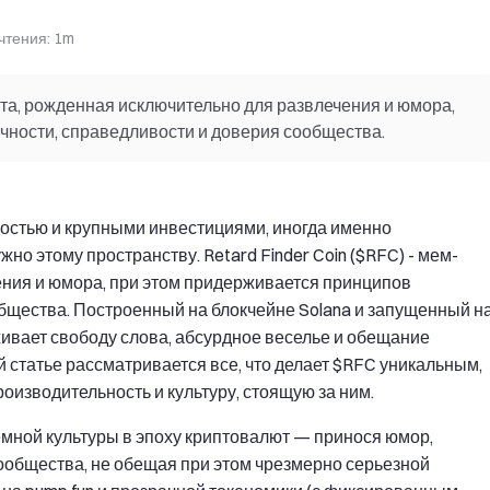
чтения
:
1m
юта, рожденная исключительно для развлечения и юмора,
чности, справедливости и доверия сообщества.
ностью и крупными инвестициями, иногда именно
жно этому пространству. Retard Finder Coin ($RFC) - мем-
ения и юмора, при этом придерживается принципов
бщества. Построенный на блокчейне Solana и запущенный н
живает свободу слова, абсурдное веселье и обещание
ой статье рассматривается все, что делает $RFC уникальным,
оизводительность и культуру, стоящую за ним.
мной культуры в эпоху криптовалют — принося юмор,
общества, не обещая при этом чрезмерно серьезной