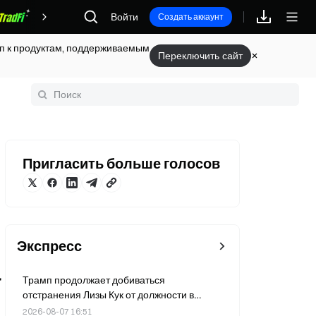
Войти
Награды
Создать аккаунт
туп к продуктам, поддерживаемым
Переключить сайт
оссарий
Пригласить больше голосов
Экспресс
а
Трамп продолжает добиваться
отстранения Лизы Кук от должности в
Федеральной резервной системе после
2026-08-07 16:51