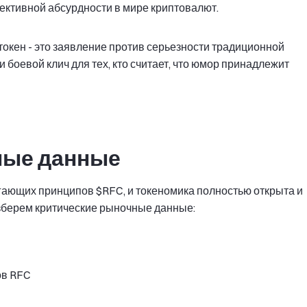
лективной абсурдности в мире криптовалют.
 токен - это заявление против серьезности традиционной
боевой клич для тех, кто считает, что юмор принадлежит
ные данные
гающих принципов $RFC, и токеномика полностью открыта и
азберем критические рыночные данные:
ов RFC