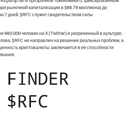
 на pump.fun и прозрачной токеномики (с фиксированным
ри рыночной капитализации в $66,79 миллиона) до
за 7 дней, $RFC служит свидетельством силы
60 000 человек на X (Twitter) и укорененный в культуре,
слова, $RFC не направлен на решение реальных проблем, а
ценность криптовалюты заключается в ее способности
ивания.