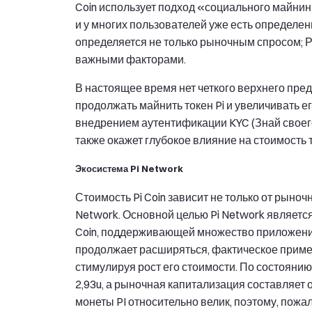
Coin использует подход «социального майнинга
и у многих пользователей уже есть определенн
определяется не только рыночным спросом; 
важными факторами.
В настоящее время нет четкого верхнего пред
продолжать майнить токен Pi и увеличивать ег
внедрением аутентификации KYC (Знай своего 
также окажет глубокое влияние на стоимость т
Экосистема Pi Network
Стоимость Pi Coin зависит не только от рыночн
Network. Основной целью Pi Network являетс
Coin, поддерживающей множество приложений 
продолжает расширяться, фактическое примен
стимулируя рост его стоимости. По состоянию
2,93u, а рыночная капитализация составляет
монеты PI относительно велик, поэтому, пожал