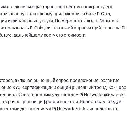
ним из ключевых факторов, способствующих росту его
рализованную платформу приложений на базе Pi Coin,
 и финансовые услуги. По мере того, как все больше и
спользовать Pi Coin для платежей и транзакций, спрос на Pi
бствуя дальнейшему росту его стоимости.
акторов, включая рыночный спрос, предложение, развитие
ершение KYC-сертификации и общий рыночный тренд. Как нова
отенциал. С постепенным улучшением Pi Network ожидается,
долгосрочно ценной цифровой валютой. Инвесторам следует
ическими достижениями Pi Network, чтобы использовать