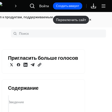
Войти
Награды
Создать аккаунт
туп к продуктам, поддерживаемым
Переключить сайт
оссарий
Пригласить больше голосов
Содержание
Введение