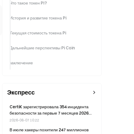
Что такое токен PI?
История и развитие токена Pi
Текущая стоимость токена Pi
Дальнейшие перспективы Pi Coin
заключение
Экспресс
CertiK зарегистрировала 354 инцидента
безопасности за первые 7 месяцев 2026
года
2026-08-07 10:22
В июле хакеры похитили 247 миллионов