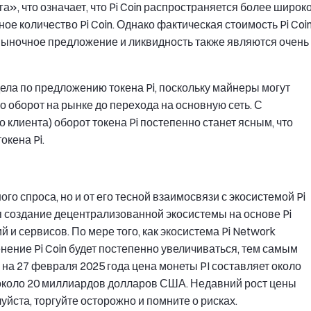
», что означает, что Pi Coin распространяется более широко
ое количество Pi Coin. Однако фактическая стоимость Pi Coi
Рыночное предложение и ликвидность также являются очень
ела по предложению токена Pi, поскольку майнеры могут
о оборот на рынке до перехода на основную сеть. С
клиента) оборот токена Pi постепенно станет ясным, что
окена Pi.
ого спроса, но и от его тесной взаимосвязи с экосистемой Pi
я создание децентрализованной экосистемы на основе Pi
и сервисов. По мере того, как экосистема Pi Network
ение Pi Coin будет постепенно увеличиваться, тем самым
 на 27 февраля 2025 года цена монеты PI составляет около
 около 20 миллиардов долларов США. Недавний рост цены
уйста, торгуйте осторожно и помните о рисках.