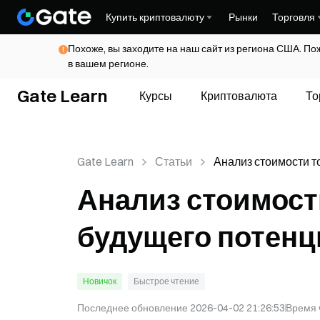
Купить криптовалюту
Рынки
Торговля
Похоже, вы заходите на наш сайт из региона США. По
в вашем регионе.
Gate Learn
Курсы
Криптовалюта
То
Gate Learn
Статьи
Анализ стоимости то
Понимание будуще
Анализ стоимости
потенциала токена 
будущего потенци
Новичок
Быстрое чтение
Последнее обновление
2026-04-02 21:26:53
Время 