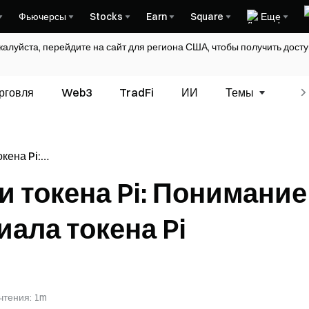
Фьючерсы
Stocks
Earn
Square
Еще
жалуйста, перейдите на сайт для региона США, чтобы получить дос
рговля
Web3
TradFi
ИИ
Темы
Гл
кена Pi:
го
 токена Pi: Понимание
Pi
ала токена Pi
чтения
:
1m