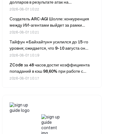
долларов в результате атак на
криптопроекты, при этом на эксплойт
2026-08-07 10:22
Coldcard пришлась основная часть потерь
Создатель ARC-AGI Шолле: конкуренция
между ИИ-агентами выйдет за рамки
больших моделей и охватит полноценные
2026-08-07 10:21
системы
Тайфун «Байхайтун» усилился до 15-го
уровня; ожидается, что 9–10 августа он
обрушится на побережье провинций
2026-08-07 10:19
Чжэцзян и Фуцзянь.
ZCode за 48 часов достиг коэффициента
попаданий в кэш 98,60% при работе с
DeepSeek и снизил затраты на входные
2026-08-07 10:17
токены до 27% от уровня Claude Code.