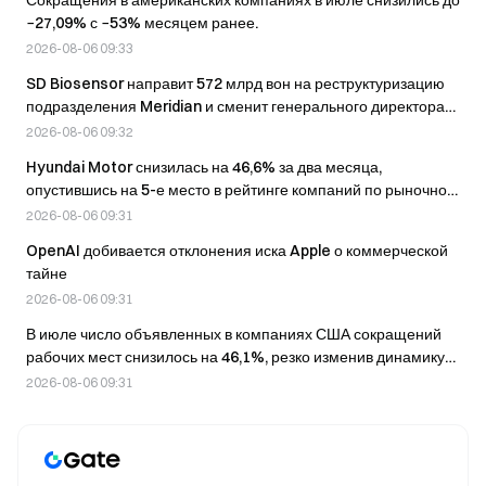
Сокращения в американских компаниях в июле снизились до
−27,09% с −53% месяцем ранее.
2026-08-06 09:33
SD Biosensor направит 572 млрд вон на реструктуризацию
подразделения Meridian и сменит генерального директора
на фоне растущих убытков от сделок M&A
2026-08-06 09:32
Hyundai Motor снизилась на 46,6% за два месяца,
опустившись на 5-е место в рейтинге компаний по рыночной
капитализации.
2026-08-06 09:31
OpenAI добивается отклонения иска Apple о коммерческой
тайне
2026-08-06 09:31
В июле число объявленных в компаниях США сокращений
рабочих мест снизилось на 46,1%, резко изменив динамику
по сравнению с предыдущим месяцем.
2026-08-06 09:31