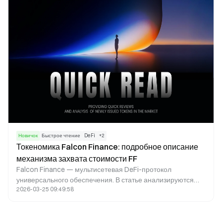
Новичок
Быстрое чтение
DeFi
+
2
Токеномика Falcon Finance: подробное описание
механизма захвата стоимости FF
Falcon Finance — мультисетевая DeFi-протокол
универсального обеспечения. В статье анализируются
2026-03-25 09:49:58
механизмы ценностного захвата токена FF, основные
метрики и дорожная карта на 2026 год для оценки
будущего роста.