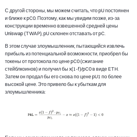
С другой стороны, мы можем считать, что pU постоянен
и ближе к pC0. Поэтому, как мы увидим позже, из-за
конструкции временно взвешенной средней цены
Uniswap (TWAP), pU склонен отставать от pC.
В этом случае злоумышленник, пытающийся извлечь
прибыль из потенциальной возможности, приобрел бы
токены от протокола по цене pC0 (сжигание
стейблкоинов) и получил бы x(1-f)/pC0 в виде ETH.
Затем он продал бы его снова по цене pU1 по более
высокой цене. Это привело бы к убыткам для
злоумышленника: