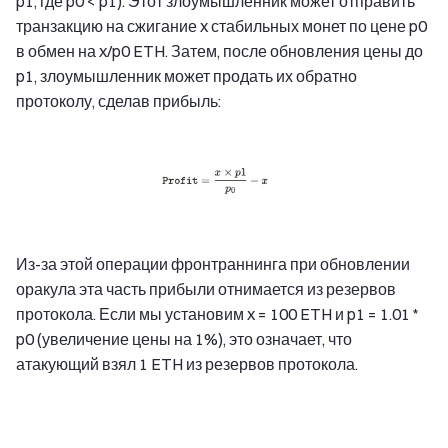
p1, где p0 < p1). Этот злоумышленник может отправить
транзакцию на сжигание x стабильных монет по цене p0
в обмен на x/p0 ETH. Затем, после обновления цены до
p1, злоумышленник может продать их обратно
протоколу, сделав прибыль:
Из-за этой операции фронтраннинга при обновлении
оракула эта часть прибыли отнимается из резервов
протокола. Если мы установим x = 100 ETH и p1 = 1.01 *
p0 (увеличение цены на 1%), это означает, что
атакующий взял 1 ETH из резервов протокола.