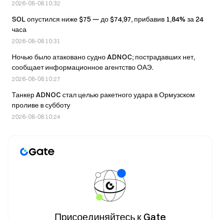
бального зала Белого дома стоимостью $400M
2026-08-08 10:32
SOL опустился ниже $75 — до $74,97, прибавив 1,84% за 24
часа
2026-08-08 10:31
Ночью было атаковано судно ADNOC; пострадавших нет,
сообщает информационное агентство ОАЭ.
2026-08-08 10:27
Танкер ADNOC стал целью ракетного удара в Ормузском
проливе в субботу
2026-08-08 10:24
Присоединяйтесь к Gate