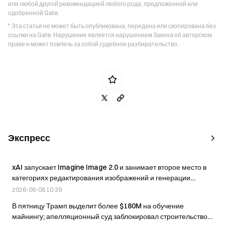
или любой другой рекомендацией любого рода, предложенной или
одобренной Gate.
* Эта статья не может быть опубликована, передана или скопирована без
ссылки на Gate. Нарушение является нарушением Закона об авторском
праве и может повлечь за собой судебное разбирательство.
Экспресс
xAI запускает Imagine Image 2.0 и занимает второе место в
категориях редактирования изображений и генерации
изображений по текстовому описанию
2026-08-08 10:39
В пятницу Трамп выделит более $180M на обучение
майнингу; апелляционный суд заблокировал строительство