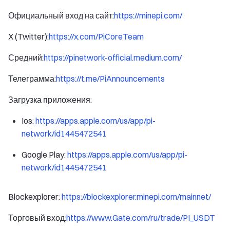
Официальный вход на сайт:
https://minepi.com/
X (Twitter):
https://x.com/PiCoreTeam
Средний:
https://pinetwork-official.medium.com/
Телеграмма:
https://t.me/PiAnnouncements
Загрузка приложения:
Ios:
https://apps.apple.com/us/app/pi-
network/id1445472541
Google Play:
https://apps.apple.com/us/app/pi-
network/id1445472541
Blockexplorer:
https://blockexplorer.minepi.com/mainnet/
Торговый вход:
https://www.Gate.com/ru/trade/PI_USDT