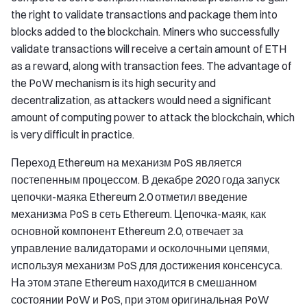
the right to validate transactions and package them into
blocks added to the blockchain. Miners who successfully
validate transactions will receive a certain amount of ETH
as a reward, along with transaction fees. The advantage of
the PoW mechanism is its high security and
decentralization, as attackers would need a significant
amount of computing power to attack the blockchain, which
is very difficult in practice.
Переход Ethereum на механизм PoS является
постепенным процессом. В декабре 2020 года запуск
цепочки-маяка Ethereum 2.0 отметил введение
механизма PoS в сеть Ethereum. Цепочка-маяк, как
основной компонент Ethereum 2.0, отвечает за
управление валидаторами и осколочными цепями,
используя механизм PoS для достижения консенсуса.
На этом этапе Ethereum находится в смешанном
состоянии PoW и PoS, при этом оригинальная PoW