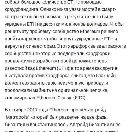
собрал большое количество ETH с помощью
краудфандинга. Однако из-за уязвимостей в смарт-
контракте он был взломан, в результате чего были
украдены ETH на десятки миллионов долларов. Чтобы
решить эту проблему, сообщество Ethereum решило
пройти хардфорк, чтобы вернуть украденные ETH и
вернуть их инвесторам. Этот хардфорк вызвал раскол в
сообществе: некоторые поддержали хардфорк и
продолжили разработку новой цепочки, теперь
известной как Ethereum (ETH); в то время как другие
выступали против хардфорка, считая, что блокчейн
должен сохранять свою неизменную природу, и
продолжали майнить на оригинальной цепочке,
сформировав Ethereum Classic (ETC).
В октябре 2017 года Ethereum прошел апгрейд
‘Metropolis’, который был разделен на две фазы:
Византия и Константинополь. Апгрейд Византии внес
некоторые важные улучшения, такие как поддержка