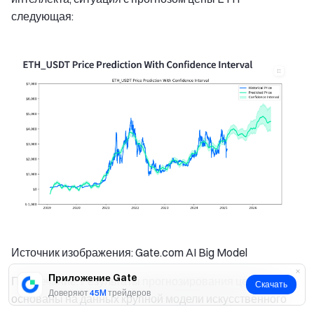
следующая:
Источник изображения: Gate.com AI Big Model
Приложение Gate
Примечание: Результаты прогнозирования цен ETH
Скачать
Доверяют
45M
трейдеров
основаны на данных крупной модели искусственного