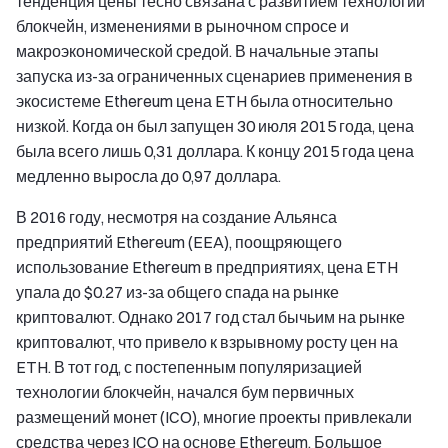
тенденция цены тесно связана с развитием технологии
блокчейн, изменениями в рыночном спросе и
макроэкономической средой. В начальные этапы
запуска из-за ограниченных сценариев применения в
экосистеме Ethereum цена ETH была относительно
низкой. Когда он был запущен 30 июля 2015 года, цена
была всего лишь 0,31 доллара. К концу 2015 года цена
медленно выросла до 0,97 доллара.
В 2016 году, несмотря на создание Альянса
предприятий Ethereum (EEA), поощряющего
использование Ethereum в предприятиях, цена ETH
упала до $0.27 из-за общего спада на рынке
криптовалют. Однако 2017 год стал бычьим на рынке
криптовалют, что привело к взрывному росту цен на
ETH. В тот год, с постепенным популяризацией
технологии блокчейн, начался бум первичных
размещений монет (ICO), многие проекты привлекали
средства через ICO на основе Ethereum. Большое