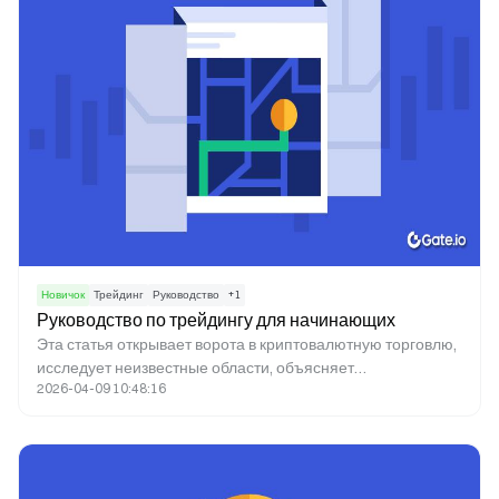
Новичок
Трейдинг
Руководство
+
1
Руководство по трейдингу для начинающих
Эта статья открывает ворота в криптовалютную торговлю,
исследует неизвестные области, объясняет
2026-04-09 10:48:16
криптопроекты и предупреждает читателей о
потенциальных рисках.