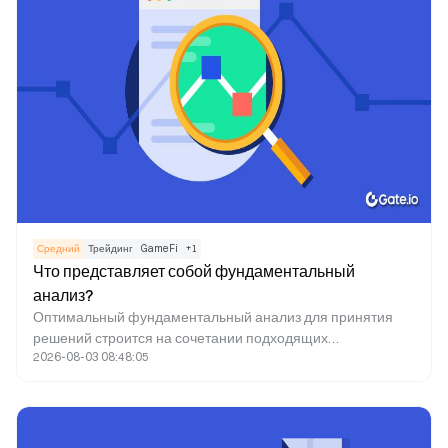
трансграничных денежных переводов, мобильных
кошельков и финансовых сервисов на развивающихся
рынках.
Средний
Трейдинг
GameFi
+
1
Что представляет собой фундаментальный
анализ?
Оптимальный фундаментальный анализ для принятия
решений строится на сочетании подходящих
2026-08-03 08:48:05
индикаторов, инструментов и крипто новостей.