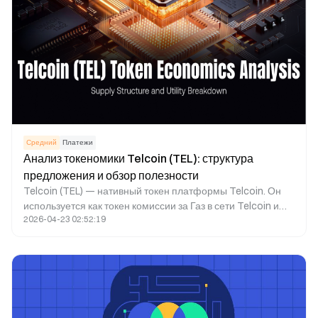
Средний
Платежи
Анализ токеномики Telcoin (TEL): структура
предложения и обзор полезности
Telcoin (TEL) — нативный токен платформы Telcoin. Он
используется как токен комиссии за Газ в сети Telcoin и
2026-04-23 02:52:19
поддерживает основные функции: международные
платежи, торговлю Ликвидностью и управление сетью.
TEL — ключевой актив телекоммуникационной
финансовой экосистемы Telcoin. Он необходим для
функционирования сети и обеспечивает экономические
стимулы в рамках фреймворка Telcoin.