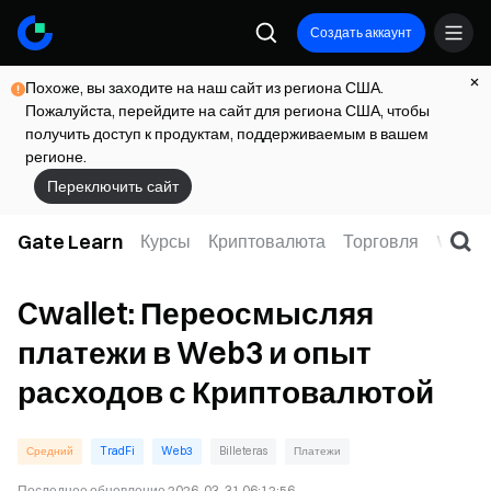
Создать аккаунт
Похоже, вы заходите на наш сайт из региона США.
Пожалуйста, перейдите на сайт для региона США, чтобы
получить доступ к продуктам, поддерживаемым в вашем
регионе.
Переключить сайт
Gate Learn
Курсы
Криптовалюта
Торговля
Web3
Cwallet: Переосмысляя
платежи в Web3 и опыт
расходов с Криптовалютой
Средний
TradFi
Web3
Billeteras
Платежи
Последнее обновление
2026-03-31 06:12:56