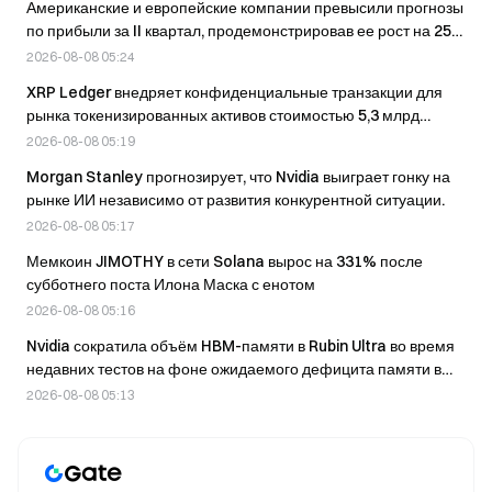
Американские и европейские компании превысили прогнозы
по прибыли за II квартал, продемонстрировав ее рост на 25%
и 23% соответственно.
2026-08-08 05:24
XRP Ledger внедряет конфиденциальные транзакции для
рынка токенизированных активов стоимостью 5,3 млрд
долларов
2026-08-08 05:19
Morgan Stanley прогнозирует, что Nvidia выиграет гонку на
рынке ИИ независимо от развития конкурентной ситуации.
2026-08-08 05:17
Мемкоин JIMOTHY в сети Solana вырос на 331% после
субботнего поста Илона Маска с енотом
2026-08-08 05:16
Nvidia сократила объём HBM-памяти в Rubin Ultra во время
недавних тестов на фоне ожидаемого дефицита памяти в
2027 году.
2026-08-08 05:13