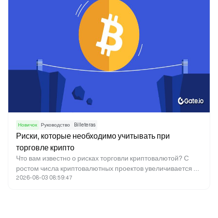
Новичок
Руководство
Billeteras
Риски, которые необходимо учитывать при
торговле крипто
Что вам известно о рисках торговли криптовалютой? С
ростом числа криптовалютных проектов увеличивается и
2026-08-03 08:59:47
количество рисков. Среди них — распространённые
мошенничества, взломы и регуляторные угрозы.