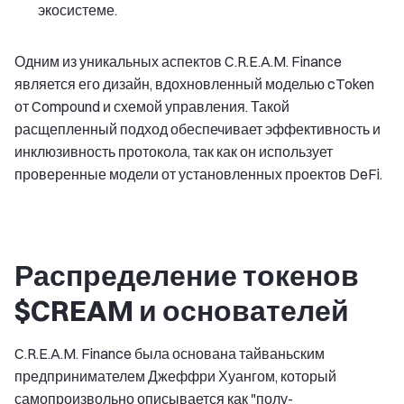
экосистеме.
Одним из уникальных аспектов C.R.E.A.M. Finance
является его дизайн, вдохновленный моделью cToken
от Compound и схемой управления. Такой
расщепленный подход обеспечивает эффективность и
инклюзивность протокола, так как он использует
проверенные модели от установленных проектов DeFi.
Распределение токенов
$CREAM и основателей
C.R.E.A.M. Finance была основана тайваньским
предпринимателем Джеффри Хуангом, который
самопроизвольно описывается как "полу-