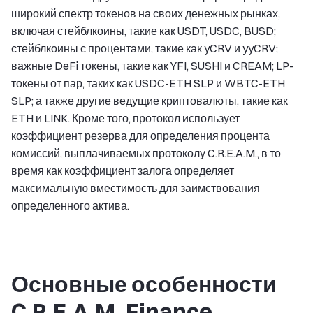
широкий спектр токенов на своих денежных рынках,
включая стейблкоины, такие как USDT, USDC, BUSD;
стейблкоины с процентами, такие как yCRV и yyCRV;
важные DeFi токены, такие как YFI, SUSHI и CREAM; LP-
токены от пар, таких как USDC-ETH SLP и WBTC-ETH
SLP; а также другие ведущие криптовалюты, такие как
ETH и LINK. Кроме того, протокол использует
коэффициент резерва для определения процента
комиссий, выплачиваемых протоколу C.R.E.A.M., в то
время как коэффициент залога определяет
максимальную вместимость для заимствования
определенного актива.
Основные особенности
C.R.E.A.M. Finance