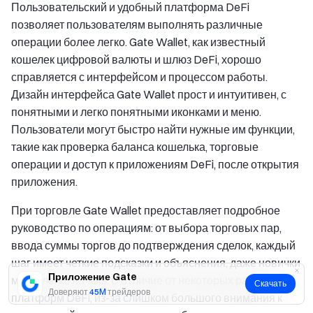
Пользовательский и удобный платформа DeFi
позволяет пользователям выполнять различные
операции более легко. Gate Wallet, как известный
кошелек цифровой валюты и шлюз DeFi, хорошо
справляется с интерфейсом и процессом работы.
Дизайн интерфейса Gate Wallet прост и интуитивен, с
понятными и легко понятными иконками и меню.
Пользователи могут быстро найти нужные им функции,
такие как проверка баланса кошелька, торговые
операции и доступ к приложениям DeFi, после открытия
приложения.
При торговле Gate Wallet предоставляет подробное
руководство по операциям: от выбора торговых пар,
ввода суммы торгов до подтверждения сделок, каждый
шаг имеет четкие подсказки и объяснения, даже новички
Приложение Gate
могут легко начать. В отличие от некоторых ранних
Скачать
Доверяют
45M
трейдеров
платформ DeFi, из-за слишком большого внимания к