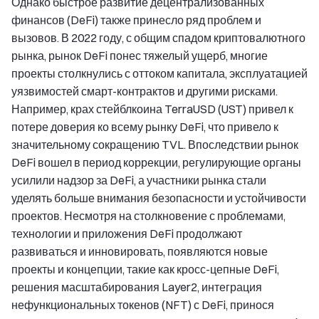
Однако быстрое развитие децентрализованных
финансов (DeFi) также принесло ряд проблем и
вызовов. В 2022 году, с общим спадом криптовалютного
рынка, рынок DeFi понес тяжелый ущерб, многие
проекты столкнулись с оттоком капитала, эксплуатацией
уязвимостей смарт-контрактов и другими рисками.
Например, крах стейблкоина TerraUSD (UST) привел к
потере доверия ко всему рынку DeFi, что привело к
значительному сокращению TVL. Впоследствии рынок
DeFi вошел в период коррекции, регулирующие органы
усилили надзор за DeFi, а участники рынка стали
уделять больше внимания безопасности и устойчивости
проектов. Несмотря на столкновение с проблемами,
технологии и приложения DeFi продолжают
развиваться и инновировать, появляются новые
проекты и концепции, такие как кросс-цепные DeFi,
решения масштабирования Layer2, интеграция
нефункциональных токенов (NFT) с DeFi, принося