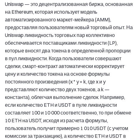
Uniswap — это децентрализованная биржа, основанная
на Ethereum, которая использует модель
автоматизированного маркет-мейкера (AMM),
предоставляя пользователям новый торговый опыт. На
Uniswap ликвидность торговых пар коллективно
обеспечивается поставщиками ликвидности (LP),
которые вносят два токена в определенной пропорции
в пул ликвидности. Когда пользователи совершают
сделки, смарт-контракт автоматически корректирует
цену и количество токена на основе формулы
постоянного произведения (x * y = k, где x и y
представляют количество двух токенов, а k —
константа), облегчая выполнение сделок. Например,
если количество ETH и USDT в пуле ликвидности
составляет 100 и 10 000 соответственно, то при обмене
10 ETH на USDT, исходя из расчета формулы,
пользователь получит примерно 1 010 USDT (с учетом
комиссии за транзакцию), а количество ETH и USDT в