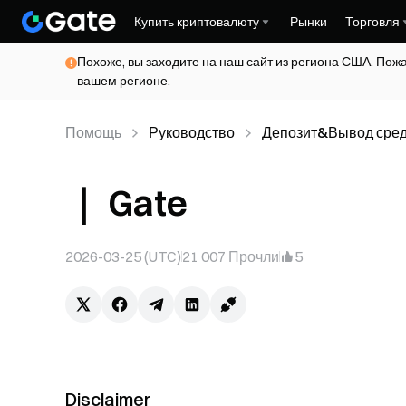
Купить криптовалюту
Рынки
Торговля
Похоже, вы заходите на наш сайт из региона США. Пож
вашем регионе.
Помощь
Руководство
Депозит&Вывод сред
｜ Gate
2026-03-25 (UTC)
21 007
Прочли
5
Disclaimer