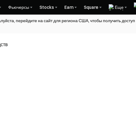
Фьючерсы
Stocks
Earn
Square
Еще
алуйста, перейдите на сайт для региона США, чтобы получить досту
ств