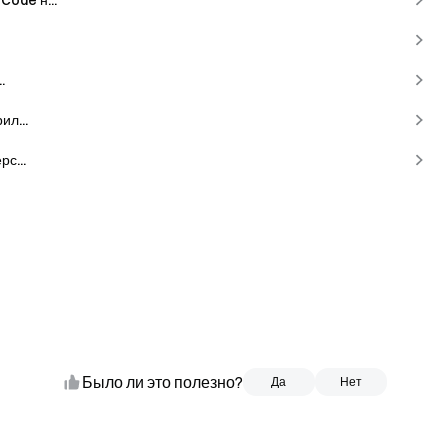
Code н...
.
ил...
с...
Было ли это полезно?
Да
Да
Нет
Нет