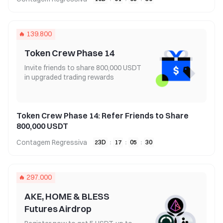
139.800
Token Crew Phase 14
Invite friends to share 800,000 USDT
in upgraded trading rewards
Token Crew Phase 14: Refer Friends to Share
800,000 USDT
Contagem Regressiva
23
D
:
17
:
05
:
30
297.000
AKE, HOME & BLESS
Futures Airdrop