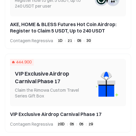
Register now to get 5 USDT, up to
240 USDT per user
AKE, HOME & BLESS Futures Hot Coin Airdrop:
Register to Claim 5 USDT, Up to 240 USDT
Contagem Regressiva
1
D
:
21
:
05
:
30
444.900
VIP Exclusive Airdrop
Carnival Phase 17
Claim the Rimowa Custom Travel
Series Gift Box
VIP Exclusive Airdrop Carnival Phase 17
Contagem Regressiva
20
D
:
05
:
05
:
29