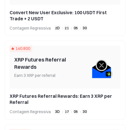
Convert New User Exclusive: 100 USDT First
Trade + 2 USDT
Contagem Regressiva
2
D
:
21
:
05
:
30
140.800
XRP Futures Referral
Rewards
Earn 3 XRP per referral
XRP Futures Referral Rewards: Earn 3 XRP per
Referral
Contagem Regressiva
3
D
:
17
:
05
:
30