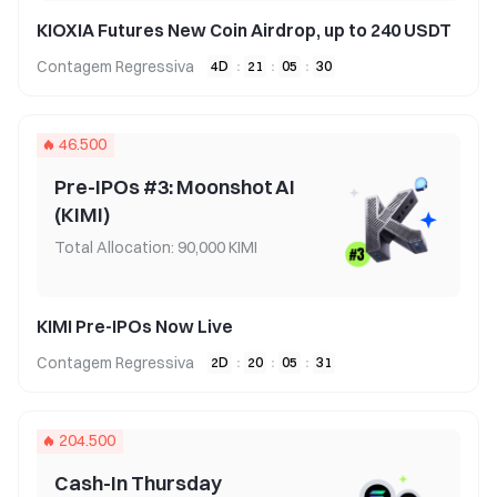
KIOXIA Futures New Coin Airdrop, up to 240 USDT
Contagem Regressiva
4
D
:
21
:
05
:
30
46.500
Pre-IPOs #3: Moonshot AI
(KIMI)
Total Allocation: 90,000 KIMI
KIMI Pre-IPOs Now Live
Contagem Regressiva
2
D
:
20
:
05
:
30
204.500
Cash-In Thursday