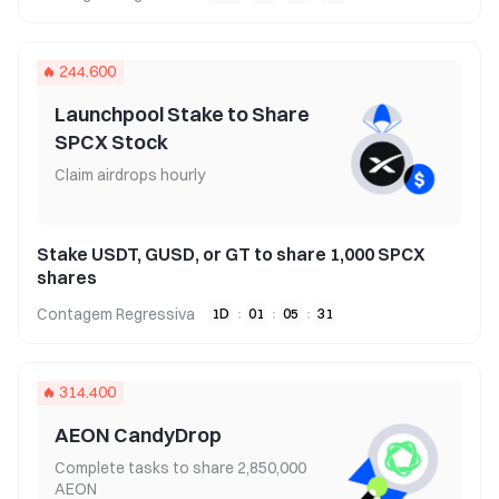
244.600
Launchpool Stake to Share
SPCX Stock
Claim airdrops hourly
Stake USDT, GUSD, or GT to share 1,000 SPCX
shares
Contagem Regressiva
1
D
:
01
:
05
:
30
314.400
AEON CandyDrop
Complete tasks to share 2,850,000
AEON