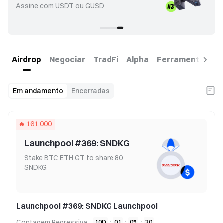
Assine com USDT ou GUSD
Airdrop
Negociar
TradFi
Alpha
Ferramentas de
Em andamento
Encerradas
161.000
Launchpool #369: SNDKG
Stake BTC ETH GT to share 80
SNDKG
Launchpool #369: SNDKG Launchpool
Contagem Regressiva
10
D
:
01
:
05
:
30