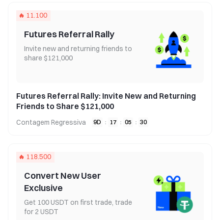
11.100
Futures Referral Rally
Invite new and returning friends to
share $121,000
Futures Referral Rally: Invite New and Returning
Friends to Share $121,000
Contagem Regressiva
9
D
:
17
:
05
:
30
118.500
Convert New User
Exclusive
Get 100 USDT on first trade, trade
for 2 USDT