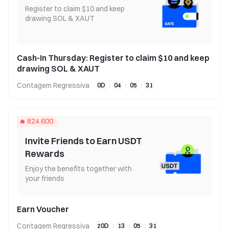
Register to claim $10 and keep
drawing SOL & XAUT
Cash-In Thursday: Register to claim $10 and keep
drawing SOL & XAUT
Contagem Regressiva
0
D
:
04
:
05
:
30
824.600
Invite Friends to Earn USDT
Rewards
Enjoy the benefits together with
your friends
Earn Voucher
Contagem Regressiva
20
D
:
13
:
05
:
30