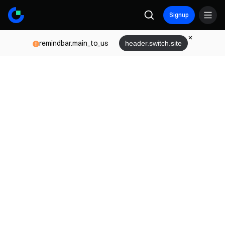
Signup
remindbar.main_to_us
header.switch.site