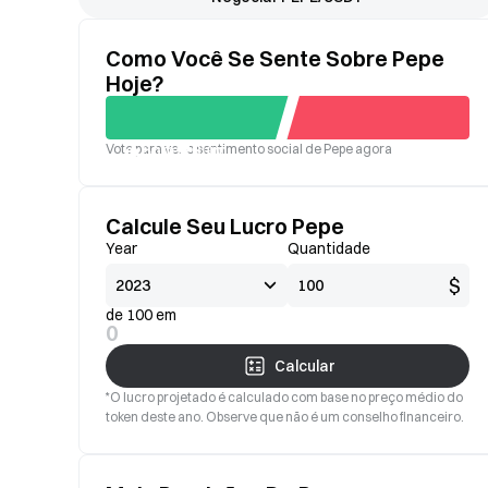
Como Você Se Sente Sobre Pepe
Hoje?
Vote para ver o sentimento social de Pepe agora
Bom
Ruim
Calcule Seu Lucro Pepe
Year
Quantidade
$
de 100 em
0
Calcular
*O lucro projetado é calculado com base no preço médio do
token deste ano. Observe que não é um conselho financeiro.