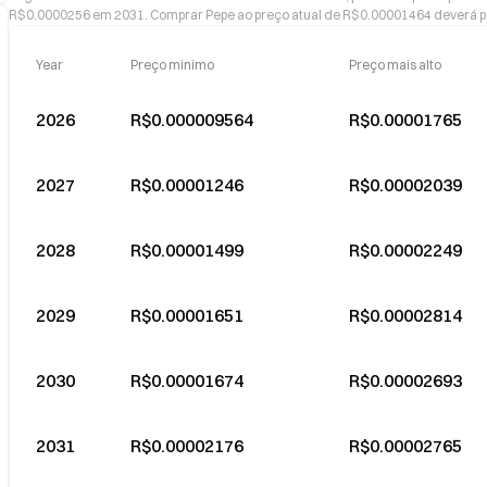
R$0.0000256 em 2031. Comprar Pepe ao preço atual de R$0.00001464 deverá p
Year
Preço minimo
Preço mais alto
2026
R$0.000009564
R$0.00001765
2027
R$0.00001246
R$0.00002039
2028
R$0.00001499
R$0.00002249
2029
R$0.00001651
R$0.00002814
2030
R$0.00001674
R$0.00002693
2031
R$0.00002176
R$0.00002765