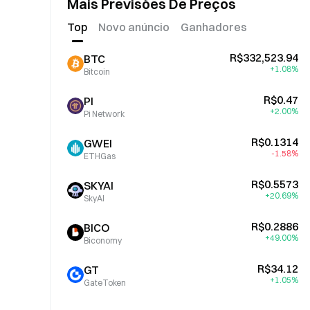
Mais Previsões De Preços
Top
Novo anúncio
Ganhadores
R$332,523.94
BTC
+1.08%
Bitcoin
R$0.47
PI
+2.00%
Pi Network
R$0.1314
GWEI
-1.58%
ETHGas
R$0.5573
SKYAI
+20.69%
SkyAI
R$0.2886
BICO
+49.00%
Biconomy
R$34.12
GT
+1.05%
GateToken