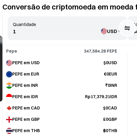
Conversão de criptomoeda em moeda f
Quantidade
Co
USD
Pepe
347,584.28
PEPE
PEPE em USD
$0USD
PEPE em EUR
€0EUR
PEPE em INR
₹0INR
PEPE em IDR
Rp17,379.21IDR
PEPE em CAD
$0CAD
PEPE em GBP
£0GBP
PEPE em THB
฿0THB