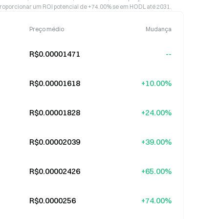
roporcionar um ROI potencial de +74.00% se em HODL até 2031.
Preço médio
Mudança
R$0.00001471
--
R$0.00001618
+10.00%
R$0.00001828
+24.00%
R$0.00002039
+39.00%
R$0.00002426
+65.00%
R$0.0000256
+74.00%