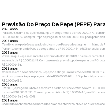
Previsão Do Preço De Pepe (PEPE) Par
2026 anos
Para 2026, estima-se que Pepe atinja um preço médio de R$0.00001471, com 
R$0.000009564. Comprar Pepe ao preço atual de R$0.00001464 pode potencial
2027 anos
Tendências e padrões passados indicam que Pepe pode atingir um máximo de 
Portanto, comprando Pepe ao preço atual de R$0.00001464, o ROI potencial c
2028 anos
Prevê-se que Pepe se mantenha em torno de R$0.00001828 na maior parte de
esperada de R$0.00002249. Com base nesta previsão, pode esperar um ROI pot
R$0.00001464.
2029 anos
Com base em dados históricos, Pepe pode atingir um máximo de R$0.00002814,
você comprasse Pepe ao preço atual de R$0.00001464, o ROI potencial para vo
R$0.00002039.
2030 anos
Em 2030, o preço mais baixo a ser visto a partir de Pepe é estimado em R$0.0
torno de R$0.00002693. Com um preço médio de R$0.00002426, seu ROI potenc
R$0.00001464 é +65.00%.
2031 anos
Seguindo o sentimento do mercado nos anos anteriores, prevê-se que Pepe os