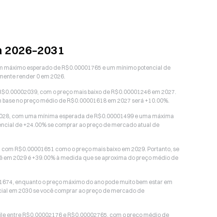
a 2026–2031
um máximo esperado de R$0.00001765 e um mínimo potencial de
mente render 0 em 2026.
R$0.00002039, com o preço mais baixo de R$0.00001246 em 2027.
om base no preço médio de R$0.00001618 em 2027 será +10.00%.
 2028, com uma mínima esperada de R$0.00001499 e uma máxima
encial de +24.00% se comprar ao preço de mercado atual de
 com R$0.00001651 como o preço mais baixo em 2029. Portanto, se
cê em 2029 é +39.00% à medida que se aproxima do preço médio de
0001674, enquanto o preço máximo do ano pode muito bem estar em
ial em 2030 se você comprar ao preço de mercado de
cile entre R$0.00002176 e R$0.00002765, com o preço médio de