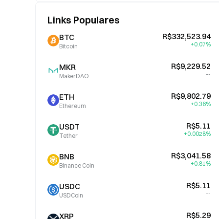
Links Populares
R$332,523.94
BTC
+0.07%
Bitcoin
R$9,229.52
MKR
--
MakerDAO
R$9,802.79
ETH
+0.36%
Ethereum
R$5.11
USDT
+0.0028%
Tether
R$3,041.58
BNB
+0.81%
Binance Coin
R$5.11
USDC
--
USDCoin
R$5.29
XRP