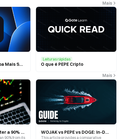
Mais
Leituras rápidas
O Próximo Pepe? Saiba Mais Sobre o Melhor Amigo do Pepe, Andy
O que é PEPE Cripto
Mais
Can PEPE Recover After a 90% Drop? Is the Meme Coin Market Entering a Value Reassessment Phase?
WOJAK vs PEPE vs DOGE: In-Depth Analysis of Meme Coin Culture Evolution and Lifecycle
n 90% from its
This article provides a comparative