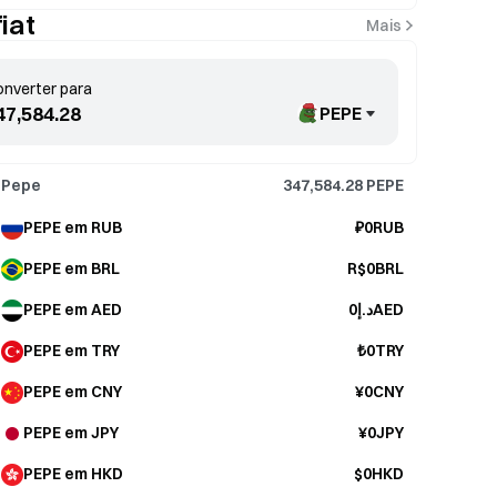
iat
Mais
nverter para
PEPE
Pepe
347,584.28
PEPE
PEPE em RUB
₽0RUB
PEPE em BRL
R$0BRL
PEPE em AED
د.إ0AED
PEPE em TRY
₺0TRY
PEPE em CNY
¥0CNY
PEPE em JPY
¥0JPY
PEPE em HKD
$0HKD