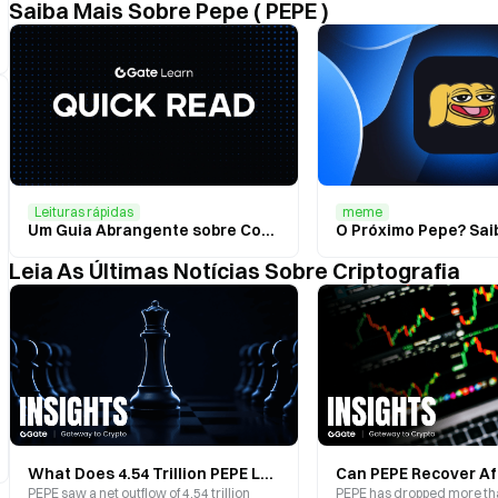
Saiba Mais Sobre Pepe ( PEPE )
Leituras rápidas
meme
Um Guia Abrangente sobre Como Comprar Pepe Coin (PEPE) em 2025
Leia As Últimas Notícias Sobre Criptografia
What Does 4.54 Trillion PEPE Leaving Exchanges Mean? On-Chain Data Reveals Shifts in the Meme Coin Cycle
PEPE saw a net outflow of 4.54 trillion
PEPE has dropped more tha