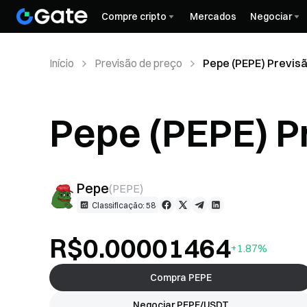
Compre cripto
Mercados
Negociar
Início
Previsão de preço
Pepe (PEPE) Previs
Pepe (PEPE) P
Pepe
(
PEPE
)
Classificação: 58
R$0.00001464
+1.87%
Compra PEPE
Negociar PEPE/USDT