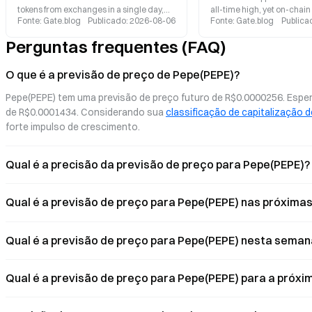
tokens from exchanges in a single day,
all-time high, yet on-chain
Fonte
:
Gate.blog
Publicado
:
2026-08-06
Fonte
:
Gate.blog
Publica
marking the highest level since
that whales are withdrawi
November 2024. The top 100 addresses
exchanges at a pace not s
Perguntas frequentes (FAQ)
increased their holdings by 6% over the
years. This article analyze
past 30 days, while Smart Money
supply reshuffling and mar
positions surged by 307%. The on-chain
surrounding meme coins 
O que é a previsão de preço de Pepe(PEPE)?
capital structure is undergoing a
both price action and on-c
Pepe(PEPE) tem uma previsão de preço futuro de R$0.0000256. Esper
significant transformation.
de R$0.0001434. Considerando sua 
classificação de capitalização 
forte impulso de crescimento.
Qual é a precisão da previsão de preço para Pepe(PEPE)?
Qual é a previsão de preço para Pepe(PEPE) nas próxima
Qual é a previsão de preço para Pepe(PEPE) nesta seman
Qual é a previsão de preço para Pepe(PEPE) para a próx