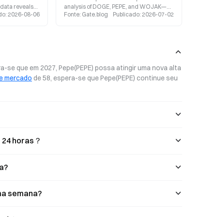
 data reveals
analysis of DOGE, PEPE, and WOJAK—
do
:
2026-08-06
Fonte
:
Gate.blog
Publicado
:
2026-07-02
ng tokens from
the three major meme coins—across
een in two
three key dimensions: cultural DNA,
s the current
community structure, and market
ket sentiment
lifecycle. We explore which of these
by examining
projects currently holds the greatest
hain metrics.
value as a cultural asset.
a-se que em 2027, Pepe(PEPE) possa atingir uma nova alta 
de mercado
 de 58, espera-se que Pepe(PEPE) continue seu 
s 24 horas？
a?
ima semana?