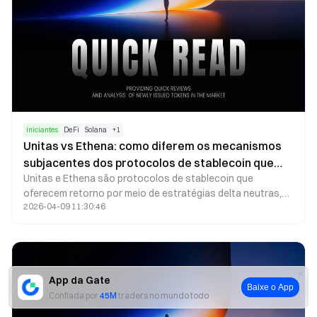
iniciantes
DeFi
Solana
+
1
Unitas vs Ethena: como diferem os mecanismos
subjacentes dos protocolos de stablecoin que
Unitas e Ethena são protocolos de stablecoin que
geram retorno?
oferecem retorno por meio de estratégias delta neutras,
2026-04-09 11:30:46
mas diferem fundamentalmente em sua operação: Unitas
prioriza o uso de pools de liquidez e estratégias
estruturadas para captar taxas de negociação e retornos
de liquidez, enquanto Ethena utiliza ativos spot e posições
short em futuros perpétuos para realizar hedging,
App da Gate
baseando-se em taxas de fundos e retornos de staking.
Baixe o App
Confiada por
45M
traders no mundo todo
Como os ativos subjacentes e as abordagens
estratégicas variam entre eles, cada protocolo apresenta