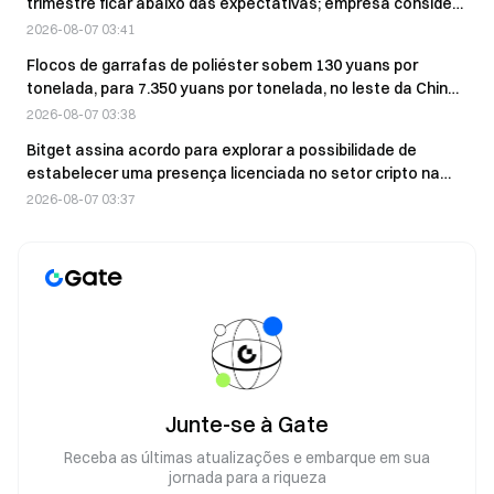
trimestre ficar abaixo das expectativas; empresa considera
cisão
2026-08-07 03:41
Flocos de garrafas de poliéster sobem 130 yuans por
tonelada, para 7.350 yuans por tonelada, no leste da China,
em 7 de agosto
2026-08-07 03:38
Bitget assina acordo para explorar a possibilidade de
estabelecer uma presença licenciada no setor cripto na
$100B Zona Econômica do Butão
2026-08-07 03:37
Junte-se à Gate
Receba as últimas atualizações e embarque em sua
jornada para a riqueza