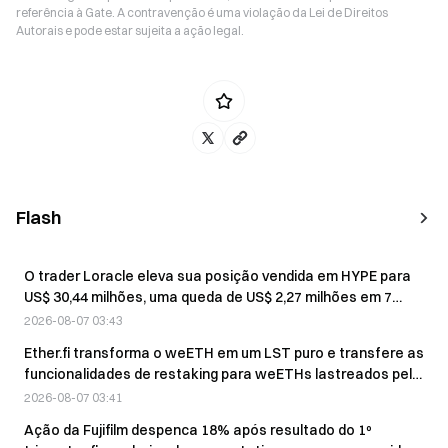
referência à Gate. A contravenção é uma violação da Lei de Direitos
Autorais e pode estar sujeita a ação legal.
Flash
O trader Loracle eleva sua posição vendida em HYPE para
US$ 30,44 milhões, uma queda de US$ 2,27 milhões em 7
dias.
2026-08-07 03:43
Ether.fi transforma o weETH em um LST puro e transfere as
funcionalidades de restaking para weETHs lastreados pela
Symbiotic
2026-08-07 03:41
Ação da Fujifilm despenca 18% após resultado do 1º