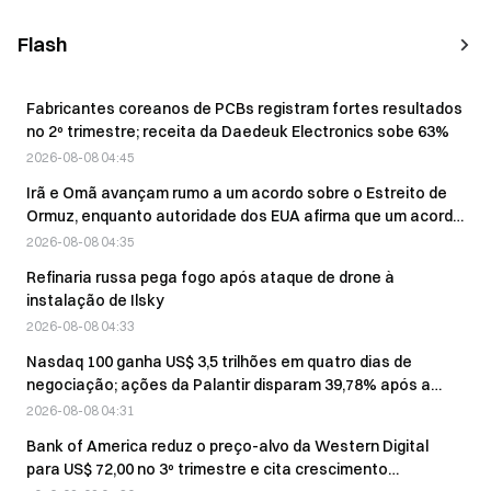
Flash
Fabricantes coreanos de PCBs registram fortes resultados
no 2º trimestre; receita da Daedeuk Electronics sobe 63%
2026-08-08 04:45
Irã e Omã avançam rumo a um acordo sobre o Estreito de
Ormuz, enquanto autoridade dos EUA afirma que um acordo
deve ser alcançado em breve
2026-08-08 04:35
Refinaria russa pega fogo após ataque de drone à
instalação de Ilsky
2026-08-08 04:33
Nasdaq 100 ganha US$ 3,5 trilhões em quatro dias de
negociação; ações da Palantir disparam 39,78% após a
divulgação dos resultados
2026-08-08 04:31
Bank of America reduz o preço-alvo da Western Digital
para US$ 72,00 no 3º trimestre e cita crescimento