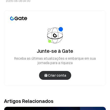
impulsionado pelos preços
2026-08-08 04:30
Junte-se à Gate
Receba as últimas atualizações e embarque em sua
jornada para a riqueza
Criar conta
Artigos Relacionados