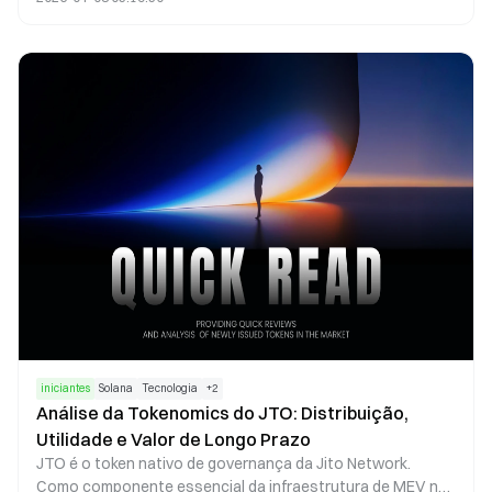
governança. A tokenomics estimula a adoção e o
crescimento da stablecoin USDu ao direcionar tokens para
usuários, provedores de liquidez e participantes do
ecossistema. Ao contrário das stablecoins tradicionais,
UNITAS não realiza ancoragem de preço diretamente. Em
vez disso, atua como uma camada de incentivo que
conecta mecanismos de geração de retorno à expansão
do protocolo, estabelecendo um ciclo de valor “usar–
incentivar–crescer”.
iniciantes
Solana
Tecnologia
+
2
Análise da Tokenomics do JTO: Distribuição,
Utilidade e Valor de Longo Prazo
JTO é o token nativo de governança da Jito Network.
Como componente essencial da infraestrutura de MEV no