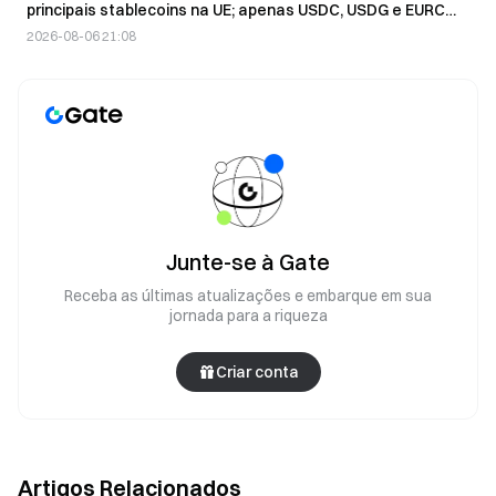
principais stablecoins na UE; apenas USDC, USDG e EURC
são aprovadas
2026-08-06 21:08
Junte-se à Gate
Receba as últimas atualizações e embarque em sua
jornada para a riqueza
Criar conta
Artigos Relacionados