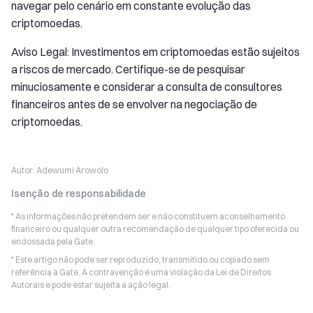
navegar pelo cenário em constante evolução das
criptomoedas.
Aviso Legal: Investimentos em criptomoedas estão sujeitos
a riscos de mercado. Certifique-se de pesquisar
minuciosamente e considerar a consulta de consultores
financeiros antes de se envolver na negociação de
criptomoedas.
Autor:
Adewumi Arowolo
Isenção de responsabilidade
* As informações não pretendem ser e não constituem aconselhamento
financeiro ou qualquer outra recomendação de qualquer tipo oferecida ou
endossada pela Gate.
* Este artigo não pode ser reproduzido, transmitido ou copiado sem
referência à Gate. A contravenção é uma violação da Lei de Direitos
Autorais e pode estar sujeita a ação legal.