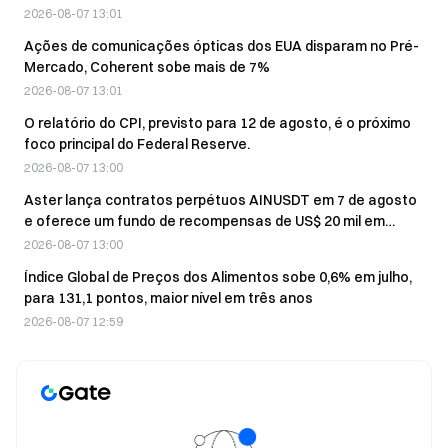
as mensagens não possam ser vinculadas entre si
2026-08-07 13:01
Ações de comunicações ópticas dos EUA disparam no Pré-
Mercado, Coherent sobe mais de 7%
2026-08-07 13:01
O relatório do CPI, previsto para 12 de agosto, é o próximo
foco principal do Federal Reserve.
2026-08-07 13:00
Aster lança contratos perpétuos AINUSDT em 7 de agosto
e oferece um fundo de recompensas de US$ 20 mil em
ASTER
2026-08-07 13:00
Índice Global de Preços dos Alimentos sobe 0,6% em julho,
para 131,1 pontos, maior nível em três anos
2026-08-07 12:59