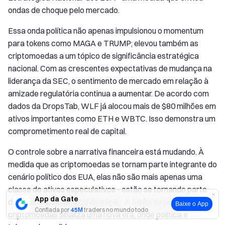
ondas de choque pelo mercado.
Essa onda política não apenas impulsionou o momentum
para tokens como MAGA e TRUMP; elevou também as
criptomoedas a um tópico de significância estratégica
nacional. Com as crescentes expectativas de mudança na
liderança da SEC, o sentimento de mercado em relação à
amizade regulatória continua a aumentar. De acordo com
dados da DropsTab, WLF já alocou mais de $80 milhões em
ativos importantes como ETH e WBTC. Isso demonstra um
comprometimento real de capital.
O controle sobre a narrativa financeira está mudando. À
medida que as criptomoedas se tornam parte integrante do
cenário político dos EUA, elas não são mais apenas uma
classe de ativos especulativos - estão se tornando parte
App da Gate
do arsenal estratégico da nação. A fusão da política e das
Baixe o App
Confiada por
45M
traders no mundo todo
criptomoedas sinaliza uma nova era, onde política e