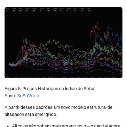
Figura 8: Preços Históricos do Índice do Setor -
Fonte:
SoSoValue
A partir desses padrões, um novo modelo estrutural de
altseason está emergindo:
Altcoins não sobem mais em uníssono—o capital agora