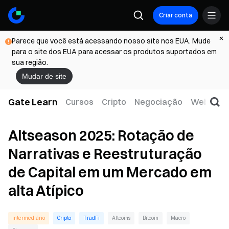
Criar conta
Parece que você está acessando nosso site nos EUA. Mude
para o site dos EUA para acessar os produtos suportados em
sua região.
Mudar de site
Gate Learn
Cursos
Cripto
Negociação
Web3
T
Altseason 2025: Rotação de
Narrativas e Reestruturação
de Capital em um Mercado em
alta Atípico
intermediário
Cripto
TradFi
Altcoins
Bitcoin
Macro