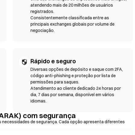
a. Lembre-se de que taxas de gás serão aplicadas e os preços podem
atendendo mais de 20 milhões de usuários
fundidade de liquidez. A maior parte da atividade nas DEXs
registrados.
ereum, BNB Chain e Polygon.
Consistentemente classificada entre as
principais exchanges globais por volume de
negociação.
Rápido e seguro
Diversas opções de depósito e saque com 2FA,
código anti-phishing e proteção por lista de
permissões para saques.
Atendimento ao cliente dedicado 24 horas por
dia, 7 dias por semana, disponível em vários
idiomas.
ARAK) com segurança
 necessidades de segurança. Cada opção apresenta diferentes