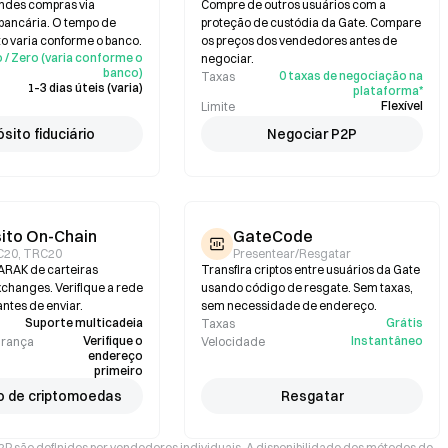
andes compras via
Compre de outros usuários com a
 bancária. O tempo de
proteção de custódia da Gate. Compare
 varia conforme o banco.
os preços dos vendedores antes de
 / Zero (varia conforme o
negociar.
banco)
0 taxas de negociação na
Taxas
1–3 dias úteis (varia)
plataforma*
Flexível
Limite
sito fiduciário
Negociar P2P
ito On-Chain
GateCode
C20, TRC20
Presentear/Resgatar
ARAK de carteiras
Transfira criptos entre usuários da Gate
xchanges. Verifique a rede
usando código de resgate. Sem taxas,
ntes de enviar.
sem necessidade de endereço.
Suporte multicadeia
Grátis
Taxas
Verifique o
Instantâneo
urança
Velocidade
endereço
primeiro
o de criptomoedas
Resgatar
P2P são definidos por vendedores individuais. A disponibilidade dos métodos de