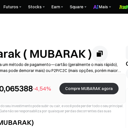
Futuros
Stocks
Earn
Square
Mais
rak ( MUBARAK )
a um método de pagamento—cartão (geralmente o mais rápido),
 mas pode demorar mais) ou P2P/C2C (mais opções, porém maior
vedor + spread), conclua o KYC se necessário e proteja sua conta
ssamento variam conforme a região e o provedor.
0,065388
-4,54%
Compre MUBARAK agora
o seu investimento pode subir ou cair, e você pode perder todo o seu principal.
a Gate não se responsabiliza por quaisquer perdas decorrentes das suas
(MUBARAK)