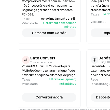
Compre diretamente com seu cartão—
Ideal para gr
não é necessário pré-carregamento.
transferência
Segurança garantida por provedores
processamento
Baixo
PCI-DSS.
Taxas
Aproximadamente 1–5%*
Taxas
Velocidade
Geralmente em poucos
Velocidade
minutos
Comprar com Cartão
Depó
Gate Convert
Depós
Converter ativos
BTC, ER
Possui USDT ou ETH? Converta para
Deposite MUB
MUBARAK com apenas um clique. Pode
externas ou e
haver uma pequena diferença de preço.
e o endereço a
Ultrabaixo (spread)
Taxas
Rede
Instantâneo
Velocidade
Dicas de Seg
Converter agora
Depósit
* As taxas e velocidades são estimativas e podem variar. Os preços 