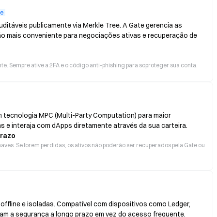
te
ditáveis publicamente via Merkle Tree. A Gate gerencia as
ão mais conveniente para negociações ativas e recuperação de
e. Sempre ative a 2FA e o código anti-phishing para soproteger sua conta.
 tecnologia MPC (Multi-Party Computation) para maior
s e interaja com dApps diretamente através da sua carteira.
prazo
aves. Se forem perdidas, os ativos não poderão ser recuperados pela Gate ou
ffline e isoladas. Compatível com dispositivos como Ledger,
izam a segurança a longo prazo em vez do acesso frequente.