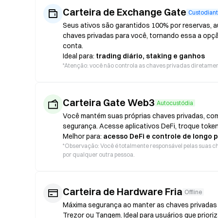
Carteira de Exchange Gate
Custodian
Seus ativos são garantidos 100% por reservas, au
chaves privadas para você, tornando essa a opç
conta.
Ideal para:
trading diário, staking e ganhos
*
Atenção: você não controla as chaves privadas diretament
Carteira Gate Web3
Autocustódia
Você mantém suas próprias chaves privadas, com
segurança. Acesse aplicativos DeFi, troque token
Melhor para:
acesso DeFi e controle de longo 
*
Observação: Você é totalmente responsável pelas suas ch
por qualquer outra pessoa.
Carteira de Hardware Fria
Offline
Máxima segurança ao manter as chaves privadas o
Trezor ou Tangem. Ideal para usuários que prior