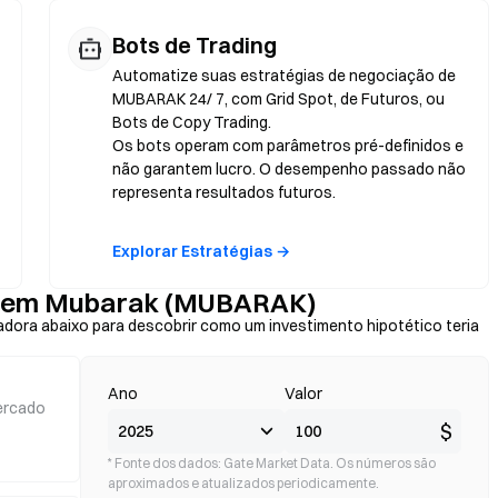
Bots de Trading
Automatize suas estratégias de negociação de
MUBARAK 24/ 7, com Grid Spot, de Futuros, ou
Bots de Copy Trading.
Os bots operam com parâmetros pré-definidos e
não garantem lucro. O desempenho passado não
representa resultados futuros.
Explorar Estratégias →
os em Mubarak (MUBARAK)
adora abaixo para descobrir como um investimento hipotético teria
Ano
Valor
ercado
$
* Fonte dos dados: Gate Market Data. Os números são
aproximados e atualizados periodicamente.