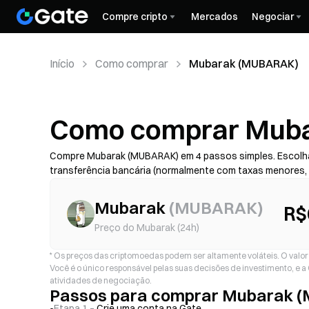
Compre cripto
Mercados
Negociar
Início
Como comprar
Mubarak (MUBARAK)
Como comprar Muba
Compre Mubarak (MUBARAK) em 4 passos simples. Escolh
transferência bancária (normalmente com taxas menores,
risco de golpe)—depois confira o custo total (taxa do pro
com 2FA. Disponibilidade, limites, taxas e tempo de proce
Mubarak
(
MUBARAK
)
R$
Preço do Mubarak (24h)
*
Os preços das criptomoedas podem ser altamente voláteis. O valor d
Você é o único responsável pelas suas decisões de investimento, e 
atividades de negociação.
Passos para comprar Mubarak 
Etapa 1 –
Crie uma conta na Gate