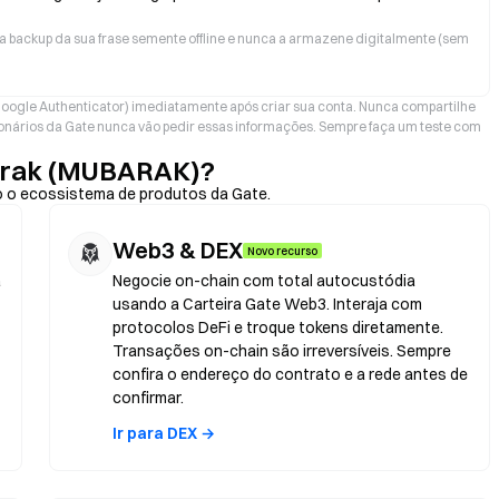
a backup da sua frase semente offline e nunca a armazene digitalmente (sem
oogle Authenticator) imediatamente após criar sua conta. Nunca compartilhe
nários da Gate nunca vão pedir essas informações. Sempre faça um teste com
arak (MUBARAK)?
 o ecossistema de produtos da Gate.
Web3 & DEX
Novo recurso
a
Negocie on-chain com total autocustódia
usando a Carteira Gate Web3. Interaja com
protocolos DeFi e troque tokens diretamente.
Transações on-chain são irreversíveis. Sempre
confira o endereço do contrato e a rede antes de
confirmar.
Ir para DEX →