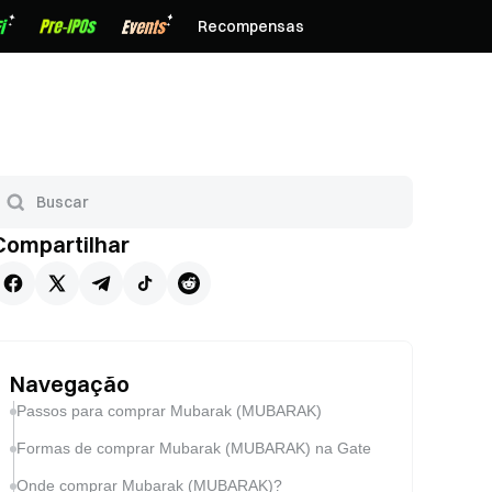
Recompensas
Compartilhar
Navegação
Passos para comprar Mubarak (MUBARAK)
Formas de comprar Mubarak (MUBARAK) na Gate
Onde comprar Mubarak (MUBARAK)?