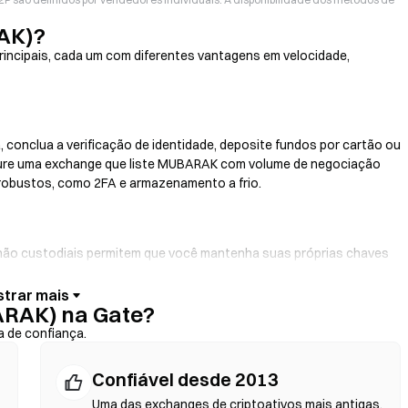
AK)?
incipais, cada um com diferentes vantagens em velocidade,
 conclua a verificação de identidade, deposite fundos por cartão ou
ocure uma exchange que liste MUBARAK com volume de negociação
 robustos, como 2FA e armazenamento a frio.
s não custodiais permitem que você mantenha suas próprias chaves
ace da carteira. Algumas carteiras também oferecem integração com
tão de crédito sem precisar passar por uma exchange. Sempre faça
ARAK) na Gate?
s contratos antes de confirmar qualquer transação.
a de confiança.
Confiável desde 2013
 contratos inteligentes para realizar trocas diretamente na
dentidade. Conecte uma carteira compatível, escolha o par de
Uma das exchanges de criptoativos mais antigas,