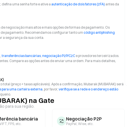
r, defina uma senha forte e ative a
autenticação de dois fatores (2FA)
antes da
s de negociação mais altos e mais opções de formas de pagamento. Os
orma de pagamento. Recomendamos configurar tanto um
código antiphishing
ar a segurança da sua conta.
)
,
transferências bancárias
,
negociação P2P/C2C
e provedores terceirizados.
entes. Compare as opções antes de enviar uma ordem. Para mais detalhes,
K)
 total (preço + taxas aplicáveis). Após a confirmação, Mubarak (MUBARAK) será
 para uma carteira externa
, por favor,
verifique se a rede e o endereço estão
equeno.
UBARAK) na Gate
ão para sua região.
ferência bancária
Negociação P2P
IFT, FPS, etc.
PayPal, Wise, etc.