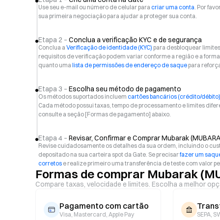
Use seu e-mail ou número de celular para
criar uma conta
. Por favo
sua primeira negociação para ajudar a proteger sua conta.
Etapa 2 –
Conclua a verificação KYC e de segurança
Conclua a
Verificação de identidade (KYC)
para desbloquear limite
requisitos de verificação podem variar conforme a região e a f
quanto uma
lista de permissões de endereço de saque
para reforç
Etapa 3 –
Escolha seu método de pagamento
Os métodos suportados incluem
cartões bancários (crédito/débito
Cada método possui taxas, tempo de processamento e limites difer
consulte a seção [Formas de pagamento] abaixo.
Etapa 4 –
Revisar, Confirmar e Comprar Mubarak (MUBARA
Revise cuidadosamente os detalhes da sua ordem, incluindo o custo
depositado na sua carteira spot da Gate. Se precisar
fazer um saque
corretos
e realize primeiro uma transferência de teste com valor p
Formas de comprar Mubarak (M
Compare taxas, velocidade e limites. Escolha a melhor opç
Pagamento com cartão
Trans
Visa, Mastercard, Apple Pay
SEPA, SW