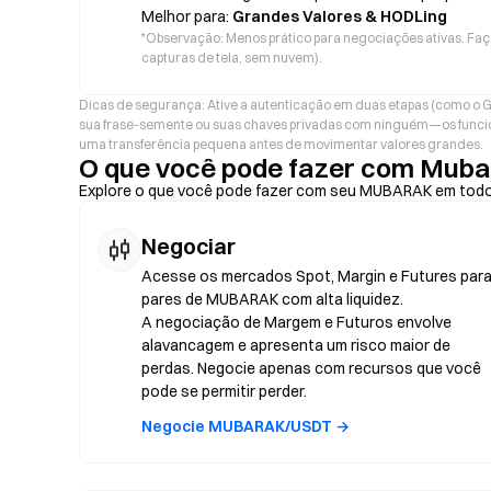
Melhor para:
Grandes Valores & HODLing
*
Observação: Menos prático para negociações ativas. Faç
capturas de tela, sem nuvem).
Dicas de segurança: Ative a autenticação em duas etapas (como o G
sua frase-semente ou suas chaves privadas com ninguém—os funcio
uma transferência pequena antes de movimentar valores grandes.
O que você pode fazer com Mub
Explore o que você pode fazer com seu MUBARAK em todo
Negociar
Acesse os mercados Spot, Margin e Futures par
pares de MUBARAK com alta liquidez.
A negociação de Margem e Futuros envolve
alavancagem e apresenta um risco maior de
perdas. Negocie apenas com recursos que você
pode se permitir perder.
Negocie MUBARAK/USDT →