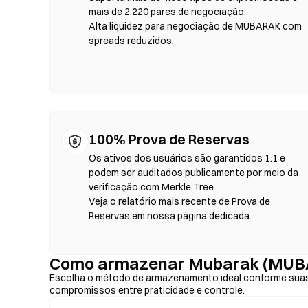
tokens, defina a tolerância de slippage e confirme a troc
mais de 2.220 pares de negociação.
variar em relação aos mercados centralizados devido à pro
Alta liquidez para negociação de MUBARAK com
acontece em blockchains compatíveis com EVM, como Eth
spreads reduzidos.
100% Prova de Reservas
Os ativos dos usuários são garantidos 1:1 e
podem ser auditados publicamente por meio da
verificação com Merkle Tree.
Veja o relatório mais recente de Prova de
Reservas em nossa página dedicada.
Como armazenar Mubarak (MUB
Escolha o método de armazenamento ideal conforme suas
compromissos entre praticidade e controle.