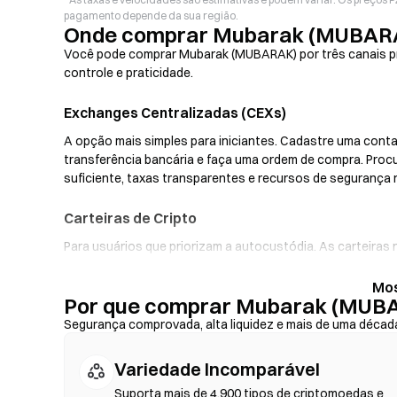
pagamento depende da sua região.
Onde comprar Mubarak (MUBAR
Você pode comprar Mubarak (MUBARAK) por três canais pr
controle e praticidade.
Exchanges Centralizadas (CEXs)
A opção mais simples para iniciantes. Cadastre uma conta,
transferência bancária e faça uma ordem de compra. Pr
suficiente, taxas transparentes e recursos de segurança
Carteiras de Cripto
Para usuários que priorizam a autocustódia. As carteira
privadas e faça swaps de tokens diretamente pela interf
rampas fiat, possibilitando a compra de MUBARAK com car
Por que comprar Mubarak (MUB
backup da sua frase-semente e verifique os endereços do
Segurança comprovada, alta liquidez e mais de uma décad
Exchanges Descentralizadas (DEXs)
Variedade Incomparável
Negocie peer-to-peer sem intermediários. As DEXs utilizam
blockchain—não é necessário registro ou verificação de i
Suporta mais de 4.900 tipos de criptomoedas e