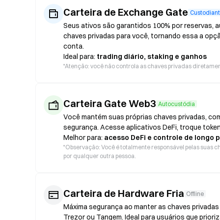
Carteira de Exchange Gate
Custodian
Seus ativos são garantidos 100% por reservas, au
chaves privadas para você, tornando essa a opç
conta.
Ideal para:
trading diário, staking e ganhos
*
Atenção: você não controla as chaves privadas diretament
Carteira Gate Web3
Autocustódia
Você mantém suas próprias chaves privadas, com
segurança. Acesse aplicativos DeFi, troque token
Melhor para:
acesso DeFi e controle de longo 
*
Observação: Você é totalmente responsável pelas suas ch
por qualquer outra pessoa.
Carteira de Hardware Fria
Offline
Máxima segurança ao manter as chaves privadas o
Trezor ou Tangem. Ideal para usuários que prior