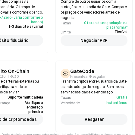
andes compras via
Compre de outros usuários com a
 bancária. O tempo de
proteção de custódia da Gate. Compare
 varia conforme o banco.
os preços dos vendedores antes de
 / Zero (varia conforme o
negociar.
banco)
0 taxas de negociação na
Taxas
1–3 dias úteis (varia)
plataforma*
Flexível
Limite
sito fiduciário
Negociar P2P
ito On-Chain
GateCode
C20, TRC20
Presentear/Resgatar
e carteiras externas ou
Transfira criptos entre usuários da Gate
ifique a rede e o
usando código de resgate. Sem taxas,
s de enviar.
sem necessidade de endereço.
Suporte multicadeia
Grátis
Taxas
Verifique o
Instantâneo
urança
Velocidade
endereço
primeiro
o de criptomoedas
Resgatar
P2P são definidos por vendedores individuais. A disponibilidade dos métodos de