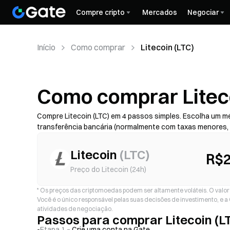
Compre cripto
Mercados
Negociar
Início
Como comprar
Litecoin (LTC)
Como comprar Liteco
Compre Litecoin (LTC) em 4 passos simples. Escolha um 
transferência bancária (normalmente com taxas menores,
risco de golpe)—depois confira o custo total (taxa do pro
com 2FA. Disponibilidade, limites, taxas e tempo de proce
Litecoin
(
LTC
)
R$2
Preço do Litecoin (24h)
*
Os preços das criptomoedas podem ser altamente voláteis. O valor d
Você é o único responsável pelas suas decisões de investimento, e 
atividades de negociação.
Passos para comprar Litecoin (L
Etapa 1 –
Crie uma conta na Gate