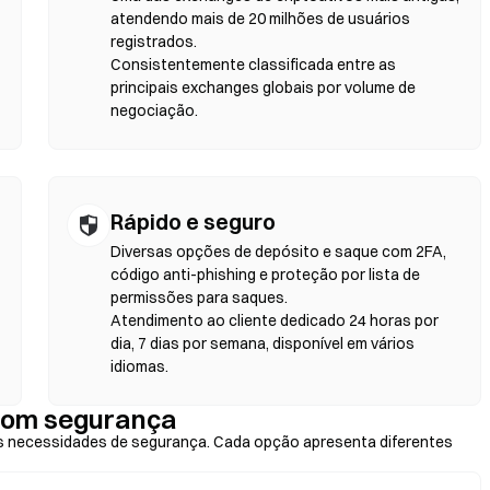
a. Lembre-se de que taxas de gás serão aplicadas e os preços podem
atendendo mais de 20 milhões de usuários
fundidade de liquidez. A maior parte da atividade nas DEXs
registrados.
ereum, BNB Chain e Polygon.
Consistentemente classificada entre as
principais exchanges globais por volume de
negociação.
Rápido e seguro
Diversas opções de depósito e saque com 2FA,
código anti-phishing e proteção por lista de
permissões para saques.
Atendimento ao cliente dedicado 24 horas por
dia, 7 dias por semana, disponível em vários
idiomas.
com segurança
 necessidades de segurança. Cada opção apresenta diferentes