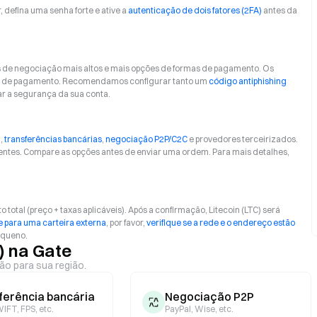
r, defina uma senha forte e ative a
autenticação de dois fatores (2FA)
antes da
s de negociação mais altos e mais opções de formas de pagamento. Os
orma de pagamento. Recomendamos configurar tanto um
código antiphishing
ar a segurança da sua conta.
)
,
transferências bancárias
,
negociação P2P/C2C
e provedores terceirizados.
entes. Compare as opções antes de enviar uma ordem. Para mais detalhes,
otal (preço + taxas aplicáveis). Após a confirmação, Litecoin (LTC) será
 para uma carteira externa
, por favor,
verifique se a rede e o endereço estão
equeno.
) na Gate
ão para sua região.
ferência bancária
Negociação P2P
IFT, FPS, etc.
PayPal, Wise, etc.