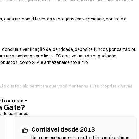
is, cada um com diferentes vantagens em velocidade, controle e
 conclua a verificação de identidade, deposite fundos por cartão ou
ure uma exchange que liste LTC com volume de negociação
 robustos, como 2FA e armazenamento a frio.
s não custodiais permitem que você mantenha suas próprias chaves
ace da carteira. Algumas carteiras também oferecem integração com
e crédito sem precisar passar por uma exchange. Sempre faça
a Gate?
s contratos antes de confirmar qualquer transação.
a de confiança.
Confiável desde 2013
 contratos inteligentes para realizar trocas diretamente na
dentidade. Conecte uma carteira compatível, escolha o par de
Uma das exchanges de criptoativos mais antigas,