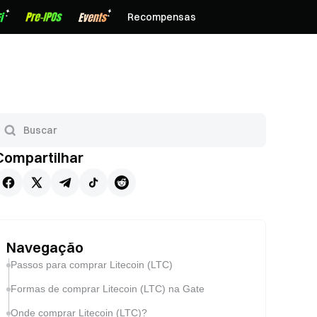
Recompensas
Compartilhar
Navegação
Passos para comprar Litecoin (LTC)
Formas de comprar Litecoin (LTC) na Gate
Onde comprar Litecoin (LTC)?