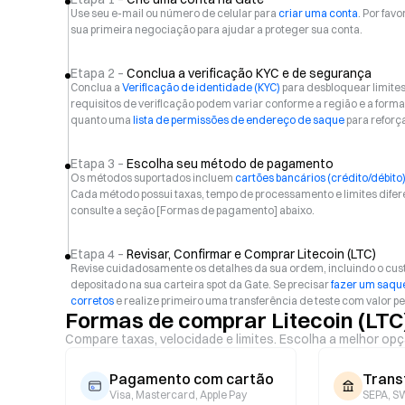
Use seu e-mail ou número de celular para
criar uma conta
. Por favo
sua primeira negociação para ajudar a proteger sua conta.
Etapa 2 –
Conclua a verificação KYC e de segurança
Conclua a
Verificação de identidade (KYC)
para desbloquear limite
requisitos de verificação podem variar conforme a região e a f
quanto uma
lista de permissões de endereço de saque
para reforç
Etapa 3 –
Escolha seu método de pagamento
Os métodos suportados incluem
cartões bancários (crédito/débito
Cada método possui taxas, tempo de processamento e limites difer
consulte a seção [Formas de pagamento] abaixo.
Etapa 4 –
Revisar, Confirmar e Comprar Litecoin (LTC)
Revise cuidadosamente os detalhes da sua ordem, incluindo o custo t
depositado na sua carteira spot da Gate. Se precisar
fazer um saque
corretos
e realize primeiro uma transferência de teste com valor p
Formas de comprar Litecoin (LTC
Compare taxas, velocidade e limites. Escolha a melhor opç
Pagamento com cartão
Trans
Visa, Mastercard, Apple Pay
SEPA, SW