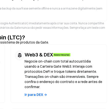
a backup da sua frase semente offline e nunca a armazene digitalmente (sem
oogle Authenticator) imediatamente após criar sua conta. Nunca compartilhe
nários da Gate nunca vão pedir essas informações. Sempre faça um teste com
in (LTC)?
ossistema de produtos da Gate.
Web3 & DEX
Novo recurso
a
Negocie on-chain com total autocustódia
usando a Carteira Gate Web3. Interaja com
protocolos DeFi e troque tokens diretamente.
Transações on-chain são irreversíveis. Sempre
confira o endereço do contrato e a rede antes de
confirmar.
Ir para DEX →