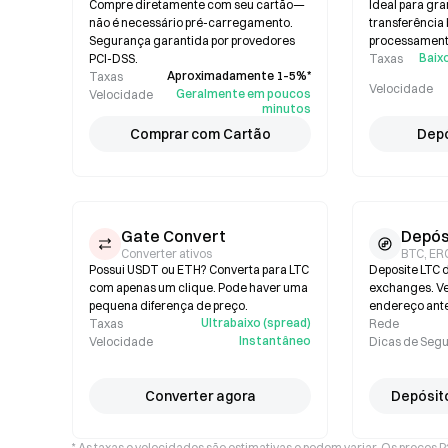
Compre diretamente com seu cartão—
Ideal para gr
não é necessário pré-carregamento.
transferência
Segurança garantida por provedores
processamento
Baixo
PCI-DSS.
Taxas
Aproximadamente 1–5%*
Taxas
Velocidade
Geralmente em poucos
Velocidade
minutos
Comprar com Cartão
Depó
Gate Convert
Depós
Converter ativos
BTC, ER
Possui USDT ou ETH? Converta para LTC
Deposite LTC d
com apenas um clique. Pode haver uma
exchanges. Ver
pequena diferença de preço.
endereço ante
Ultrabaixo (spread)
Taxas
Rede
Instantâneo
Velocidade
Dicas de Seg
Converter agora
Depósit
* As taxas e velocidades são estimativas e podem variar. Os preços 