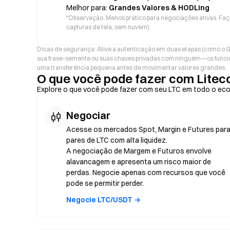
Melhor para:
Grandes Valores & HODLing
*
Observação: Menos prático para negociações ativas. Faç
capturas de tela, sem nuvem).
Dicas de segurança: Ative a autenticação em duas etapas (como o G
sua frase-semente ou suas chaves privadas com ninguém—os funcio
uma transferência pequena antes de movimentar valores grandes.
O que você pode fazer com Liteco
Explore o que você pode fazer com seu LTC em todo o ec
Negociar
Acesse os mercados Spot, Margin e Futures par
pares de LTC com alta liquidez.
A negociação de Margem e Futuros envolve
alavancagem e apresenta um risco maior de
perdas. Negocie apenas com recursos que você
pode se permitir perder.
Negocie LTC/USDT →