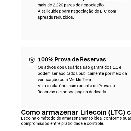
tokens, defina a tolerância de slippage e confirme a troc
mais de 2.220 pares de negociação.
variar em relação aos mercados centralizados devido à pro
Alta liquidez para negociação de LTC com
acontece em blockchains compatíveis com EVM, como Eth
spreads reduzidos.
100% Prova de Reservas
Os ativos dos usuários são garantidos 1:1 e
podem ser auditados publicamente por meio da
verificação com Merkle Tree.
Veja o relatório mais recente de Prova de
Reservas em nossa página dedicada.
Como armazenar Litecoin (LTC) 
Escolha o método de armazenamento ideal conforme suas
compromissos entre praticidade e controle.