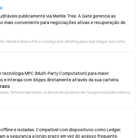
te
ditáveis publicamente via Merkle Tree. A Gate gerencia as
ão mais conveniente para negociações ativas e recuperação de
e. Sempre ative a 2FA e o código anti-phishing para soproteger sua conta.
 tecnologia MPC (Multi-Party Computation) para maior
s e interaja com dApps diretamente através da sua carteira.
prazo
aves. Se forem perdidas, os ativos não poderão ser recuperados pela Gate ou
ffline e isoladas. Compatível com dispositivos como Ledger,
izam a segurança a longo prazo em vez do acesso frequente.