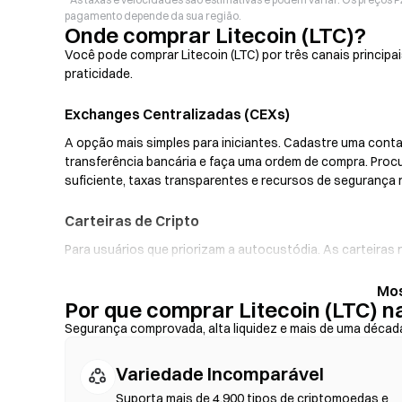
pagamento depende da sua região.
Onde comprar Litecoin (LTC)?
Você pode comprar Litecoin (LTC) por três canais principa
praticidade.
Exchanges Centralizadas (CEXs)
A opção mais simples para iniciantes. Cadastre uma conta,
transferência bancária e faça uma ordem de compra. Proc
suficiente, taxas transparentes e recursos de segurança
Carteiras de Cripto
Para usuários que priorizam a autocustódia. As carteira
privadas e faça swaps de tokens diretamente pela interf
rampas fiat, possibilitando a compra de LTC com cartão d
Por que comprar Litecoin (LTC) n
backup da sua frase-semente e verifique os endereços do
Segurança comprovada, alta liquidez e mais de uma décad
Exchanges Descentralizadas (DEXs)
Variedade Incomparável
Negocie peer-to-peer sem intermediários. As DEXs utilizam
blockchain—não é necessário registro ou verificação de i
Suporta mais de 4.900 tipos de criptomoedas e