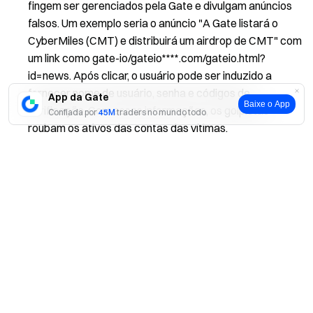
fingem ser gerenciados pela Gate e divulgam anúncios
falsos. Um exemplo seria o anúncio "A Gate listará o
CyberMiles (CMT) e distribuirá um airdrop de CMT" com
um link como gate-io/gateio****.com/gateio.html?
id=news. Após clicar, o usuário pode ser induzido a
fornecer nome de usuário, senha e códigos de
App da Gate
Baixe o App
verificação. Com essas informações, os golpistas
Confiada por
45M
traders no mundo todo
roubam os ativos das contas das vítimas.
Sim
Não
Para garantir a segurança dos ativos dos usuários da
Gate, a plataforma lembra todos os usuários de
memorizar o URL oficial da Gate e evitarem links
suspeitos. Nunca compartilhe informações de conta,
senhas, GateCodes ou códigos de verificação com
ninguém.
Além disso, a Gate nunca coleta ativos de usuários,
nem oferece serviços de gerenciamento de