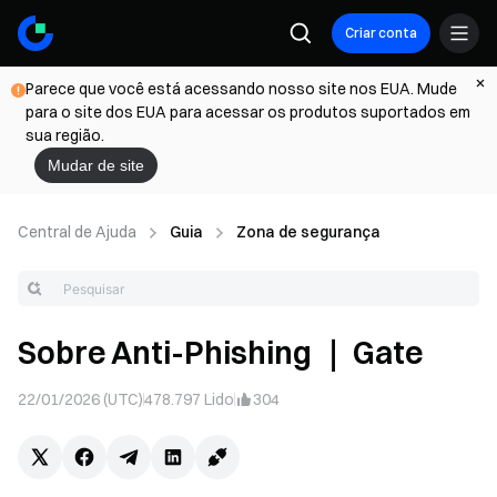
Criar conta
Parece que você está acessando nosso site nos EUA. Mude
para o site dos EUA para acessar os produtos suportados em
sua região.
Mudar de site
Central de Ajuda
Guia
Zona de segurança
Sobre Anti-Phishing ｜ Gate
22/01/2026 (UTC)
478.797
Lido
304