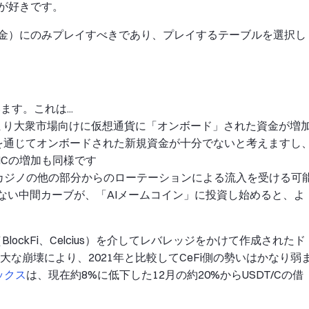
が好きです。
金）にのみプレイすべきであり、プレイするテーブルを選択し
す。これは...
つまり大衆市場向けに仮想通貨に「オンボード」された資金が増
を通じてオンボードされた新規資金が十分でないと考えますし
 MCの増加も同様です
、カジノの他の部分からのローテーションによる流入を受ける可
しない中間カーブが、「AIメームコイン」に投資し始めると、よ
eFi（BlockFi、Celcius）を介してレバレッジをかけて作成されたド
な崩壊により、2021年と比較してCeFi側の勢いはかなり弱
ックス
は、現在約8%に低下した12月の約20%からUSDT/Cの借