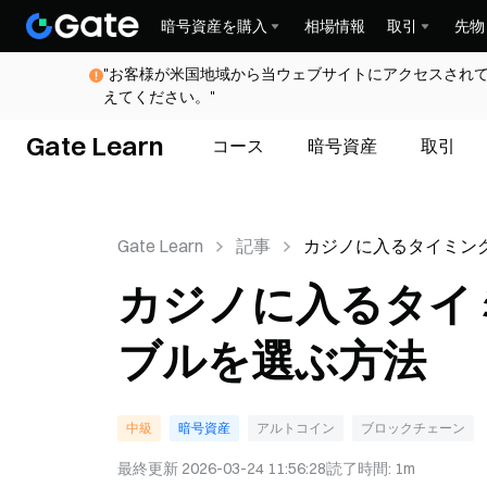
暗号資産を購入
相場情報
取引
先物
"お客様が米国地域から当ウェブサイトにアクセスされ
えてください。"
Gate Learn
コース
暗号資産
取引
Gate Learn
記事
カジノに入るタイミン
イするテーブルを選ぶ
カジノに入るタイ
ブルを選ぶ方法
中級
暗号資産
アルトコイン
ブロックチェーン
最終更新
2026-03-24 11:56:28
読了時間
:
1m