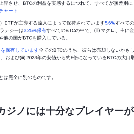
上昇させ、BTCの利益を実感するにつれて、すべてが無差別に
チャート
.
i）ETFが主導する流入によって保持されています
5.6%
すべて
トラテジーは
2.25%保有
すべてのBTCの中で、(iii) マクロ、主に
や他の国がBTCを購入している。
0%を保有しています
全てのBTCのうち、彼らは売却しないかも
、および(iii) 2023年の安値から約5倍になっているBTCの大口
とは完全に別のものです。
カジノには十分なプレイヤーが