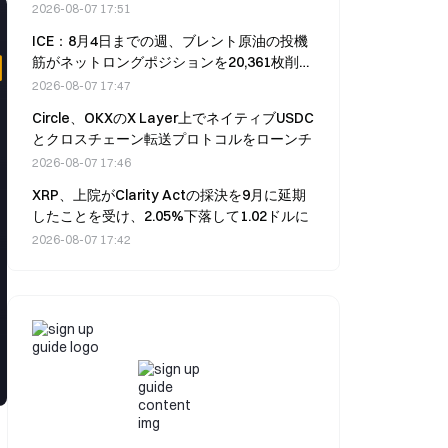
2026-08-07 17:51
ICE：8月4日までの週、ブレント原油の投機
筋がネットロングポジションを20,361枚削減
した
2026-08-07 17:47
Circle、OKXのX Layer上でネイティブUSDC
とクロスチェーン転送プロトコルをローンチ
2026-08-07 17:46
XRP、上院がClarity Actの採決を9月に延期
したことを受け、2.05%下落して1.02ドルに
2026-08-07 17:42