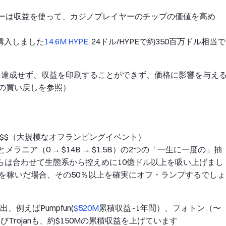
ナーは収益を使って、カジノプレイヤーのチップの価値を高め
購入しました
14.6M HYPE
, 24ドル/HYPEで約350百万ドル相当で
を達成せず、収益を印刷することができず、価格に影響を与え
Pの買い戻しを参照）
$$（大規模なオフランピングイベント）
とメラニア（0 → $14B → $1.5B）の2つの「一生に一度の」抽
らは合わせて生態系から控えめに10億ドル以上を吸い上げまし
上を稼いだ場合、その50％以上を確実にオフ・ランプするでしょ
例えばPumpfun(
$520M
累積収益~1年間）、フォトン（〜
およびTrojanも、約$150Mの累積収益を上げています