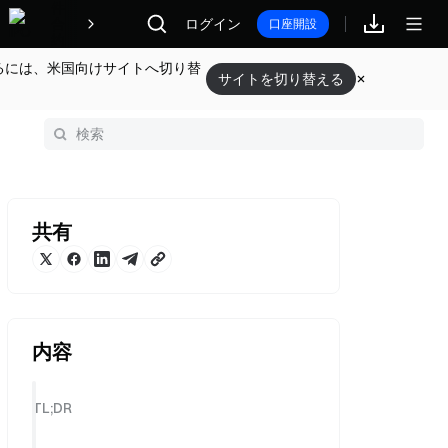
報酬
ログイン
口座開設
るには、米国向けサイトへ切り替
サイトを切り替える
共有
内容
TL;DR