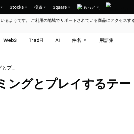
Stocks
投資
Square
もっと
ているようです。 ご利用の地域でサポートされている商品にアクセスす
Web3
TradFi
AI
件名
用語集
グとプレ
方法
ミングとプレイするテー