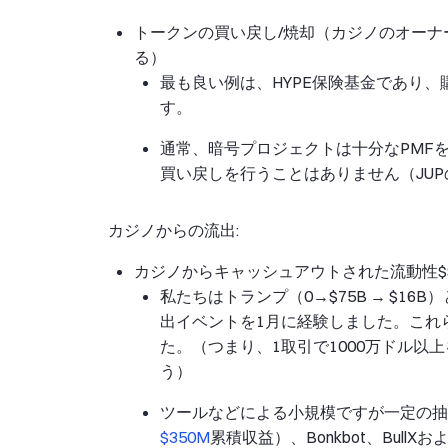
トークンの買い戻し/焼却（カジノのオー
る）
最も良い例は、HYPE保険基金であり、
す。
通常、暗号プロジェクトは十分なPMF
買い戻しを行うことはありません（JU
カジノからの流出:
カジノからキャッシュアウトされた流動性$
私たちはトランプ（0→$75B → $16B）
出イベントを1月に経験しました。これ
た。（つまり、1取引で1000万ドル以
う）
ツールなどによる小規模ですが一定の抽出、
$350M
累積収益）、Bonkbot、BullX