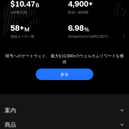
$10.47
4,900
+
B
24H取引高
取扱い銘柄数
58
+
6.98
M
%
登録ユーザー数
Simple EarnのAPR(USDT)
暗号へのゲートウェイ。 最大$10,000+のウェルカムリワードを獲
得
参加
案内
当社について
商品