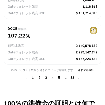
顧客純残高
1,094,456
9
0
0
8
9
9
Gateウォレット残高
1,116,616
Gateウォレット残高
USD
$
181,714,840
3
9
4
4
0
4
5
5
2
8
3
3
1
5
6
6
DOGE
準備率
1
0
2
7
.
2
2
%
6
7
7
0
3
6
1
1
7
8
8
顧客純残高
2,140,578,632
9
4
5
0
0
8
9
9
Gateウォレット残高
2,295,147,742
Gateウォレット残高
USD
$
167,224,463
私のアカウント残高が含まれているか確認します。
今すぐ確認 >
1
2
3
4
5
83
100％の準備金の証明とは何で