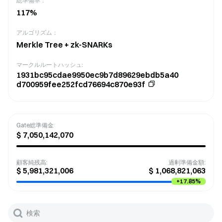
総準備率：
117
%
アルゴリズム：
Merkle Tree + zk-SNARKs
マークルルートハッシュ
:
1931bc95cdae9950ec9b7d89629ebdb5a40
d700959fee252fcd76694c870e93f
Gate総準備金
$
7,050,142,070
顧客純残高
:
過剰準備金額
:
$
5,981,321,006
$
1,068,821,063
+
17.85%