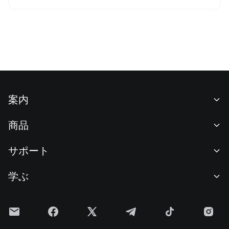
案内
当社について
商品
採用情報
P2P
サポート
ニュースルーム
交換 & ブロック取引
VIP特典
F1 Oracle Red Bull Racing 公式スポンサー
学ぶ
現物取引
機関向けサービス
利用規約
アカデミー
証拠金取引
フィードバック
リスク警告
Gateニュース
投資センター
お知らせ
プライバシー規約
Gateブログ