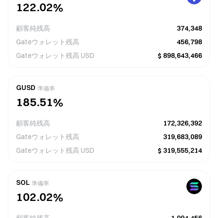
1
2
2
.
0
2
%
6
7
7
7
0
1
1
1
7
8
8
8
顧客純残高
374,348
9
0
0
0
8
9
9
9
Gateウォレット残高
456,798
Gateウォレット残高
USD
$
898,643,466
3
7
7
3
0
1
4
8
8
4
2
9
6
6
2
2
5
9
9
5
GUSD
準備率
1
3
8
0
5
.
0
5
1
%
6
6
0
4
7
1
4
1
4
0
7
7
顧客純残高
172,326,392
9
9
5
6
2
3
2
3
8
8
Gateウォレット残高
319,683,089
Gateウォレット残高
USD
$
319,555,214
3
4
4
4
5
5
2
3
3
5
6
6
SOL
準備率
1
0
2
.
0
2
%
6
7
7
0
1
1
7
8
8