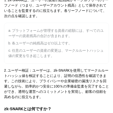
1. zk-SNARKは、ユーザーの資産の総残高がマークルツリーのリー
フノード（つまり、ユーザーアカウント残高）として保存されて
いることを監査するのに役立ちます。各リーフノードについて、
次の点を確認します。
a. プラットフォームが管理する資産の総額には、すべてのユ
ーザーの資産残高の合計が含まれます。
b. 各ユーザーの純残高はゼロ以上です。
c. 任意のユーザーの資産の変更は、マークルルートハッシュ
値の変更を引き起こします。
2. ユーザー検証：ユーザーは、zk-SNARKを使用してマークルルー
トハッシュ値を検証することにより、証明の信憑性を確認できま
す。この技術により、プライバシーや企業秘密の漏洩リスクを回
避しながら、効率的かつ安全に100％の準備金監査を完了すること
ができ、透明な運営へのコミットメントを実現し、顧客の信頼を
高めるのに役立ちます。
zk-SNARKとは何ですか？