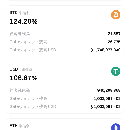
3
4
6
4
4
5
7
5
2
3
5
3
5
6
8
6
BTC
準備率
1
2
4
.
2
0
%
6
7
9
7
0
1
0
3
1
7
8
8
顧客純残高
21,557
9
0
1
2
0
8
9
9
Gateウォレット残高
26,775
Gateウォレット残高
USD
$
1,748,977,340
3
8
8
9
0
4
9
9
2
7
7
8
0
0
1
5
USDT
準備率
1
0
1
6
.
1
6
2
7
%
6
0
2
5
2
5
3
6
7
顧客純残高
940,298,868
9
3
4
3
4
4
5
8
Gateウォレット残高
1,003,061,403
Gateウォレット残高
USD
$
1,003,061,403
3
4
4
4
4
5
5
5
2
3
3
3
5
6
6
6
ETH
準備率