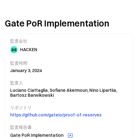
Gate PoR Implementation
監査会社
HACKEN
監査時間
January 3, 2024
監査人
Luciano Ciattaglia,
Sofiane Akermoun,
Nino Lipartiia,
Bartosz Barwikowski
リポジトリ
https://github.com/gateio/proof-of-reserves
監査報告書
Gate PoR Implementation