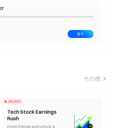
DT
取引
 Phase 14
800,000 USDT in rewards
その他
86,600
Tech Stock Earnings
Rush
Invite friends and unlock a