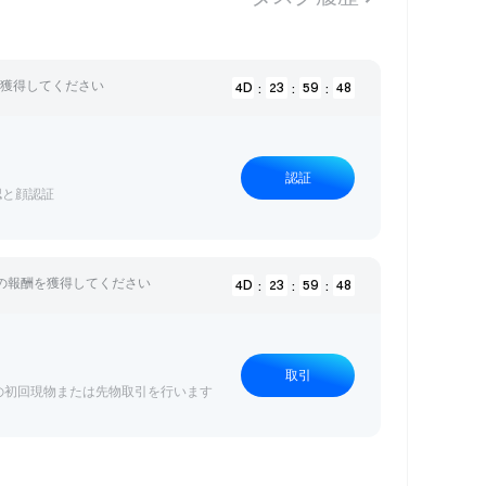
al Resonance
ewards available
を獲得してください
4
D
23
59
47
:
:
:
認証
認と顔認証
の報酬を獲得してください
4
D
23
59
47
:
:
:
ser Exclusive
rade, trade for 2 USDT
取引
 以上の初回現物または先物取引を行います