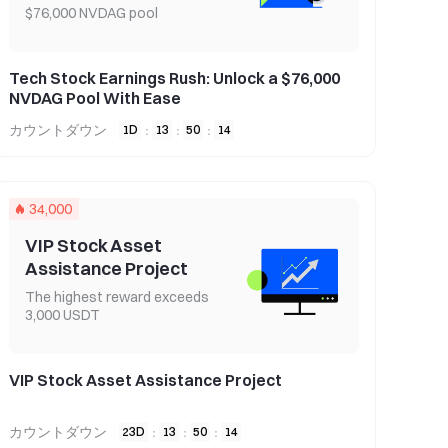
$76,000 NVDAG pool
Tech Stock Earnings Rush: Unlock a $76,000
NVDAG Pool With Ease
カウントダウン
1
D
13
50
13
:
:
:
34,000
VIP Stock Asset
Assistance Project
The highest reward exceeds
3,000 USDT
VIP Stock Asset Assistance Project
カウントダウン
23
D
13
50
13
:
:
: