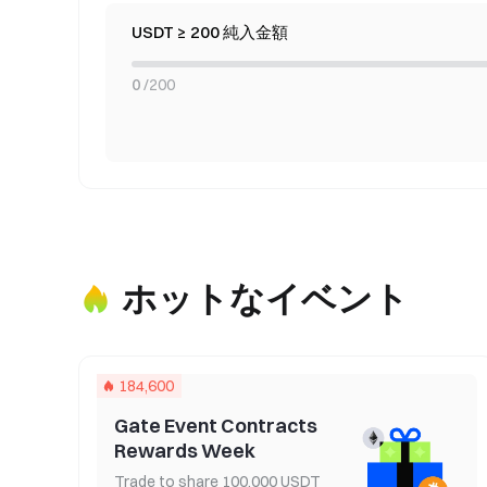
USDT ≥ 200 純入金額
0
/
200
ホットなイベント
184,600
Gate Event Contracts
Rewards Week
Trade to share 100,000 USDT