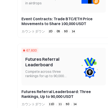
in airdrops
Event Contracts: Trade BTC/ETH Price
Movements to Share 100,000 USDT
カウントダウン
2
D
05
50
13
:
:
:
67,600
Futures Referral
Leaderboard
Compete across three
rankings for up to 90,000
USDT
Futures Referral Leaderboard: Three
Rankings, Up to 90,000 USDT
カウントダウン
11
D
11
50
13
:
:
: