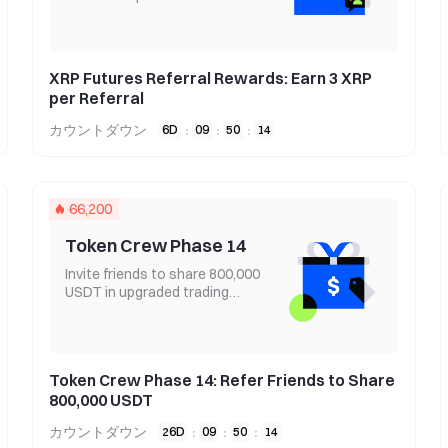
XRP Futures Referral Rewards: Earn 3 XRP
per Referral
カウントダウン
6
D
09
50
13
:
:
:
66,200
Token Crew Phase 14
Invite friends to share 800,000
USDT in upgraded trading
rewards
Token Crew Phase 14: Refer Friends to Share
800,000 USDT
カウントダウン
26
D
09
50
13
:
:
: