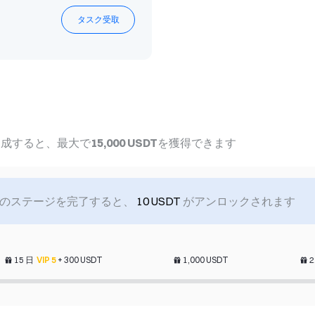
タスク受取
KIOXIA Futures N
Register to claim 5 U
達成すると、最大で
15,000 USDT
を獲得できます
のステージを完了すると、
10 USDT
がアンロックされます
15 日
VIP
5
+
300
USDT
1,000
USDT
2
CFD Stellar
Earn SPCXG and