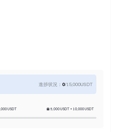
ew Coin Airdrop
SDT, up to 240 USDT
進捗状況：
0
/15,000USDT
,000
USDT
5,000
USDT
+
10,000
USDT
 Lucky Draw
 gold prizes