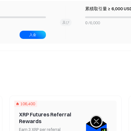
累積取引量 ≥ 6,000 US
及び
0
/
6,000
入金
Token Crew
Invite friends to share 
106,400
XRP Futures Referral
Rewards
Earn 3 XRP per referral