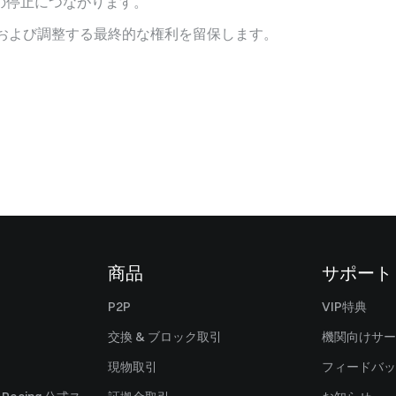
の停止につながります。
釈および調整する最終的な権利を留保します。
商品
サポート
P2P
VIP特典
交換 & ブロック取引
機関向けサー
現物取引
フィードバッ