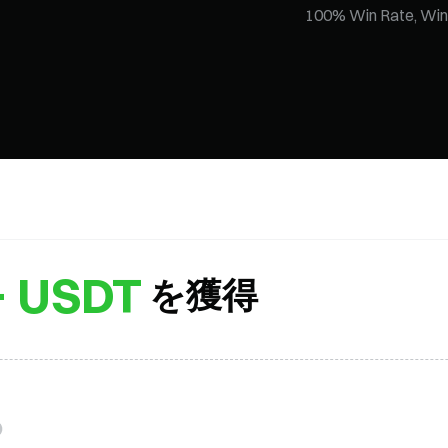
Cash-In 
Register to claim $10 and
+ USDT
を獲得