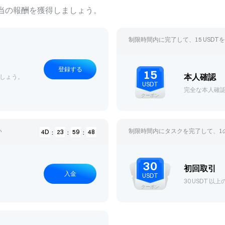
BTC & ETH Du
当の報酬を獲得しましょう。
Limited premium r
制限時間内に完了して、15 USDT
登録する
15
本人確認
しょう。
USDT
完全な本人確
クーポン
い
制限時間内にタスクを完了して、
1
4
D
23
59
47
:
:
:
Convert New U
Get 100 USDT on first t
30
初回取引
入金
USDT
30 USDT
クーポン