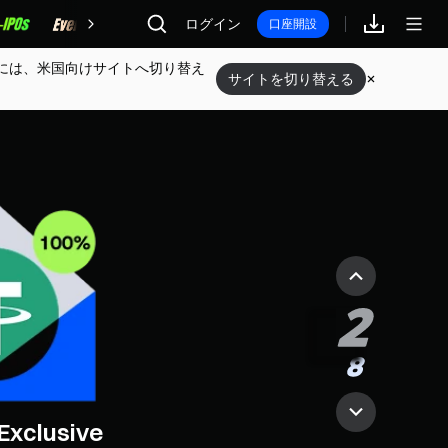
報酬
ログイン
口座開設
Futures Battle
には、米国向けサイトへ切り替え
サイトを切り替える
 Micron to earn $505 MUG
Exclusive
 Up to 1,000 USDT