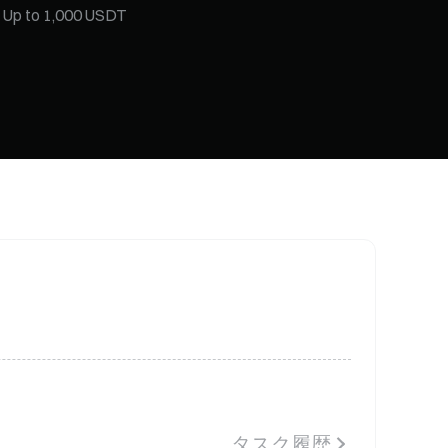
Thursday
 keep drawing SOL & XAUT
タスク履歴