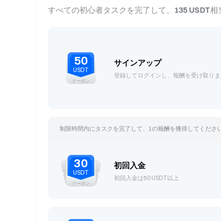
すべての初心者タスクを完了して、
135 USDT
相
50
サインアップ
USDT
登録してログインし、報酬を受け取りま
クーポン
制限時間内にタスクを完了して、
1
の報酬を獲得してくださ
30
初回入金
USDT
初回入金は50 USDT以上
クーポン