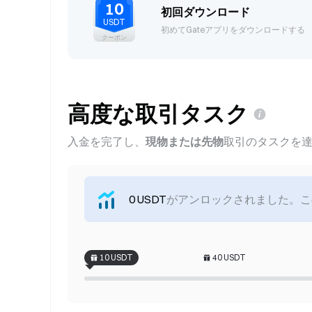
10
初回ダウンロード
USDT
初めてGateアプリをダウンロードする
クーポン
高度な取引タスク
入金を完了し、
現物または先物
取引のタスクを
0 USDT
がアンロックされました。こ
10
USDT
40
USDT